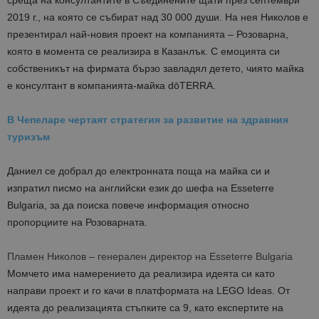
среща на консултантите в Съединените щати през септeмври
2019 г., на която се събират над 30 000 души. На нея Николов е
презентирал най-новия проект на компанията – Розоварна,
която в момента се реализира в Казанлък. С емоцията си
собственикът на фирмата бързо завладял детето, чиято майка
е консултант в компанията-майка dōTERRA.
В Чепеларе чертаят стратегия за развитие на здравния
туризъм
Даниeл се добрал до електронната поща на майка си и
изпратил писмо на английски език до шефа на Esseterre
Bulgaria, за да поиска повече информация относно
пропорциите на Розоварната.
Пламен Николов – генерален директор на Esseterre Bulgaria
Момчето има намерението да реализира идеята си като
направи проект и го качи в платформата на LEGO Ideas. От
идеята до реализацията стъпките са 9, като експертите на