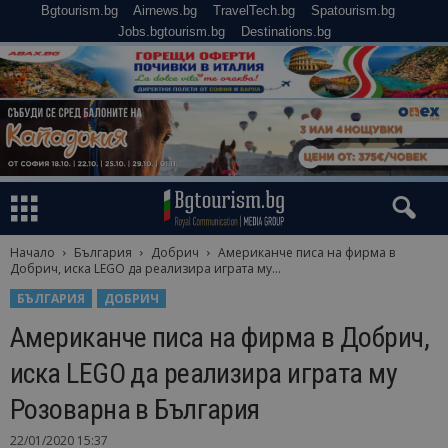
Bgtourism.bg
Airnews.bg
TravelTech.bg
Spatourism.bg
Jobs.bgtourism.bg
Destinations.bg
Начало
България
Добрич
Американче писа на фирма в
Добрич, иска LEGO да реализира играта му...
БЪЛГАРИЯ
ДОБРИЧ
Американче писа на фирма в Добрич,
иска LEGO да реализира играта му
Розоварна в България
22/01/2020 15:37