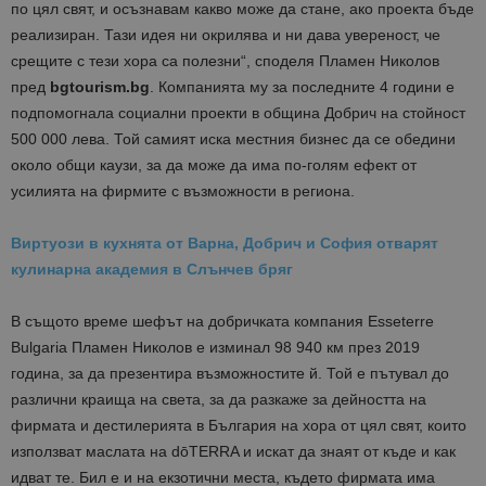
по цял свят, и осъзнавам какво може да стане, ако проекта бъде
реализиран. Тази идея ни окрилява и ни дава увереност, че
срещите с тези хора са полезни“, споделя Пламен Николов
пред
bgtourism.bg
. Компанията му за последните 4 години е
подпомогнала социални проекти в община Добрич на стойност
500 000 лева. Той самият иска местния бизнес да се обедини
около общи каузи, за да може да има по-голям ефект от
усилията на фирмите с възможности в региона.
Виртуози в кухнята от Варна, Добрич и София отварят
кулинарна академия в Слънчев бряг
В същото време шефът на добричката компания Esseterre
Bulgaria Пламен Николов е изминал 98 940 км през 2019
година, за да презентира възможностите й. Той е пътувал до
различни краища на света, за да разкаже за дейността на
фирмата и дестилерията в България на хора от цял свят, които
използват маслата на dōTERRA и искат да знаят от къде и как
идват те. Бил е и на екзотични места, където фирмата има