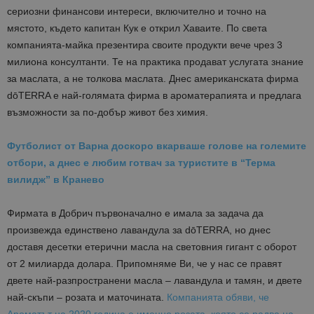
сериозни финансови интереси, включително и точно на
мястото, където капитан Кук е открил Хаваите. По света
компанията-майка презентира своите продукти вече чрез 3
милиона консултанти. Те на практика продават услугата знание
за маслата, а не толкова маслата. Днес американската фирма
dōTERRA е най-голямата фирма в ароматерапията и предлага
възможности за по-добър живот без химия.
Футболист от Варна доскоро вкарваше голове на големите
отбори, а днес е любим готвач за туристите в “Терма
вилидж” в Кранево
Фирмата в Добрич първоначално е имала за задача да
произвежда единствено лавандула за dōTERRA, но днес
доставя десетки етерични масла на световния гигант с оборот
от 2 милиарда долара. Припомняме Ви, че у нас се правят
двете най-разпространени масла – лавандула и тамян, и двете
най-скъпи – розата и маточината.
Компанията обяви, че