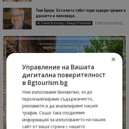
Тим Браун: Хотелите губят пари заради грешки в
данните и липсващи...
13/07/2026 09:02
AI Travel Economy с Елица Стоилова
×
Управление на Вашата
дигитална поверителност
в Bgtourism.bg
Ние използваме бисквитки, за да
персонализираме съдържанието,
рекламите и да анализираме нашия
трафик. Също така споделяме
информация за използването на нашия
сайт от ваша страна с нашите