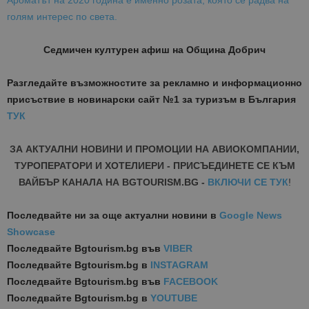
Ароматът на 2020 година е именно розата, която се радва на
голям интерес по света.
Седмичен културен афиш на Община Добрич
Разгледайте възможностите за рекламно и информационно
присъствие в новинарски сайт №1 за туризъм в България
ТУК
ЗА АКТУАЛНИ НОВИНИ И ПРОМОЦИИ НА АВИОКОМПАНИИ,
ТУРОПЕРАТОРИ И ХОТЕЛИЕРИ - ПРИСЪЕДИНЕТЕ СЕ КЪМ
ВАЙБЪР КАНАЛА НА BGTOURISM.BG -
ВКЛЮЧИ СЕ ТУК
!
Последвайте ни за още актуални новини
в
Google News
Showcase
Последвайте
Bgtourism.bg във
VIBER
Последвайте
Bgtourism.bg в
INSTAGRAM
Последвайте
Bgtourism.bg във
FACEBOOK
Последвайте
Bgtourism.bg в
YOUTUBE