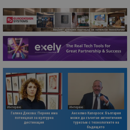
Интервю
Интервю
Галина Декова: Перник има
Анселмо Капороси: България
потенциал за културна
може да съчетае автентичния
дестинация
туризъм с технологиите на
бъдещето