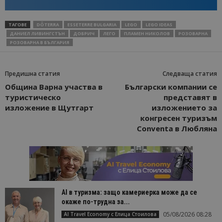
ТАГОВЕ
DŌTERRA
ESSETERRE BULGARIA
LEGO
LEGO IDEAS
ДАНИЕЛ ЛИВИНГСТЪН
ДОБРИЧ
ЛЕГО
ПЛАМЕН НИКОЛОВ
РОЗОВАРНА
РОЗОВАРНА В БЪЛГАРИЯ
Предишна статия
Следваща статия
Община Варна участва в
Български компании се
туристическо
представят в
изложение в Щутгарт
изложението за
конгресен туризъм
Conventa в Любляна
AI в туризма: защо камериерка може да се
окаже по-трудна за...
05/08/2026 08:28
AI Travel Economy с Елица Стоилова