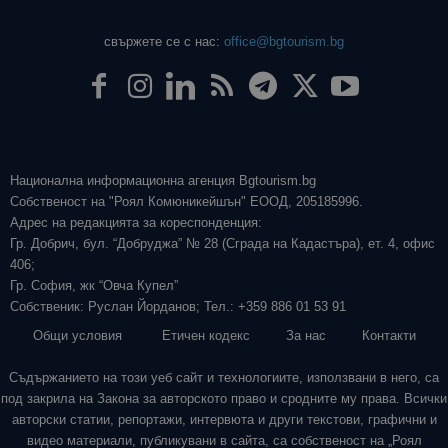
свържете се с нас:
office@bgtourism.bg
Национална информационна агенция Bgtourism.bg
Собственост на "Роял Комюникейшън" ЕООД, 205185996.
Адрес на редакцията за кореспонденция:
Гр. Добрич, бул. “Добруджа” № 28 (Сграда на Кадастъра), ет. 4, офис
406;
Гр. София, жк “Овча Купел”
Собственик: Руслан Йорданов; Тел.: +359 886 01 53 91
Общи условия
Етичен кодекс
За нас
Контакти
Съдържанието на този уеб сайт и технологиите, използвани в него, са
под закрила на Закона за авторското право и сродните му права. Всички
авторски статии, репортажи, интервюта и други текстови, графични и
видео материали, публикувани в сайта, са собственост на „Роял