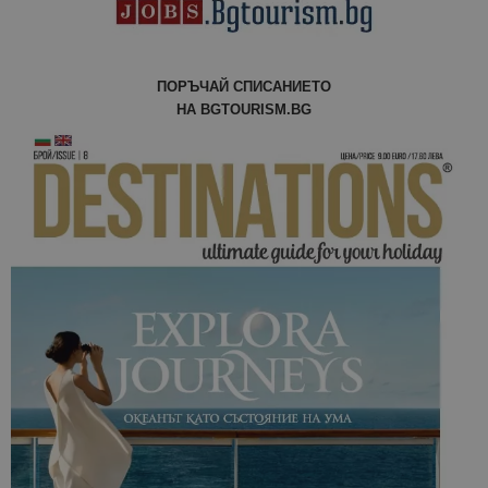
Google Anal
за запазва
състояние
сесията.
_ga_FK650GXHRZ
.bgtourism.bg
1 година
Тази бискв
ПОРЪЧАЙ СПИСАНИЕТО
1 месец
се използв
НА BGTOURISM.BG
Google Anal
за запазва
състояние
сесията.
_ga
1 година
Името на т
Google LLC
1 месец
бисквитка 
.bgtourism.bg
свързано с
Google
Universal
Analytics -
е значител
актуализац
по-често
използвана
услуга за а
на Google.
бисквитка 
използва з
разгранич
на уникал
потребите
чрез
присвоява
произволн