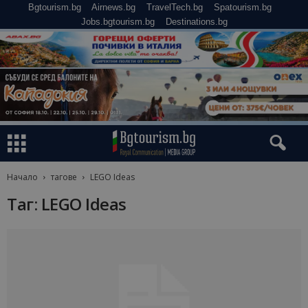
Bgtourism.bg
Airnews.bg
TravelTech.bg
Spatourism.bg
Jobs.bgtourism.bg
Destinations.bg
Начало
тагове
LEGO Ideas
Таг: LEGO Ideas