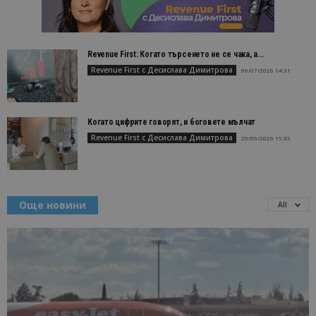
Revenue First: Когато търсенето не се чака, а...
Revenue First с Десислава Димитрова
06/07/2026 14:31
Когато цифрите говорят, и боговете мълчат
Revenue First с Десислава Димитрова
20/06/2026 19:32
Още новини
All