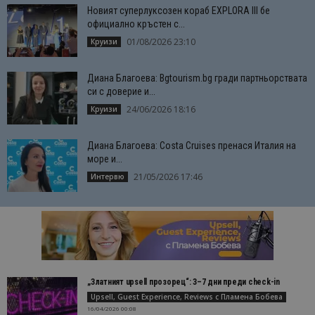
Новият суперлуксозен кораб EXPLORA III бе
официално кръстен с...
01/08/2026 23:10
Круизи
Диана Благоева: Bgtourism.bg гради партньорствата
си с доверие и...
24/06/2026 18:16
Круизи
Диана Благоева: Costa Cruises пренася Италия на
море и...
21/05/2026 17:46
Интервю
„Златният upsell прозорец“: 3–7 дни преди check-in
Upsell, Guest Experience, Reviews с Пламена Бобева
16/04/2026 00:08