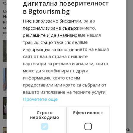
дигитална поверителност
05/08/2026 17:24
в Bgtourism.bg
София. Инспектори от Главна дирекция „Фискален контрол“ в
Националната агенция за приходите установиха над 30
Ние използваме бисквитки, за да
нарушения в 11 заведения, разположени на пешеходния
персонализираме съдържанието,
софийски булевард „Витоша“. Проверките са част от лятната
контролна кампания на приходната агенция, която стартира...
рекламите и да анализираме нашия
трафик. Също така споделяме
Дърветата в Голо бърдо “говорят” как да
опазим гората от пожар
информация за използването на нашия
сайт от ваша страна с нашите
05/08/2026 16:00
Перник
партньори за реклама и анализи, които
може да я комбинират с друга
Министърът на туризма Илин Димитров ще е
сред участниците в Euronews...
информация, която сте им
предоставили или която са събрали от
05/08/2026 15:13
Свят
вашето използване на техните услуги.
Прочетете още
Община Банско представи туристическия си
потенциал пред делегация от посолството
на...
Строго
Ефективност
необходимо
05/08/2026 12:11
Банско
Мексикански пикник с автентична кухня, музика