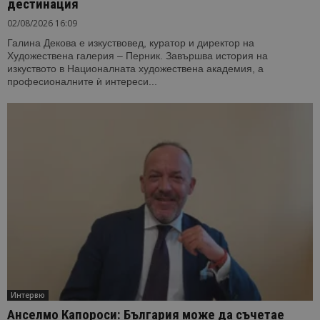
дестинация
02/08/2026 16:09
Галина Декова е изкуствовед, куратор и директор на
Художествена галерия – Перник. Завършва история на
изкуството в Националната художествена академия, а
професионалните ѝ интереси...
Интервю
Анселмо Капороси: България може да съчетае