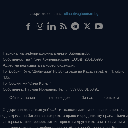
свържете се с нас:
office@bgtourism.bg
Национална информационна агенция Bgtourism.bg
Собственост на "Роял Комюникейшън" ЕООД, 205185996.
Адрес на редакцията за кореспонденция:
Гр. Добрич, бул. “Добруджа” № 28 (Сграда на Кадастъра), ет. 4, офис
406;
Гр. София, жк “Овча Купел”
Собственик: Руслан Йорданов; Тел.: +359 886 01 53 91
Общи условия
Етичен кодекс
За нас
Контакти
Съдържанието на този уеб сайт и технологиите, използвани в него, са
под закрила на Закона за авторското право и сродните му права. Всички
авторски статии, репортажи, интервюта и други текстови, графични и
видео материали, публикувани в сайта, са собственост на „Роял