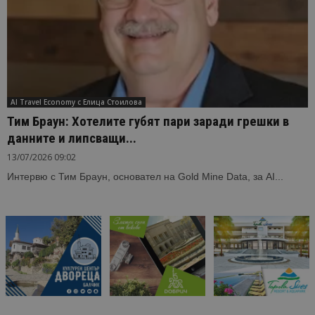
генериран
номер кат
идентифик
на клиента
се включва
всяка заявк
страница в
даден сайт
използва з
изчисляван
AI Travel Economy с Елица Стоилова
данни за
посетители
Тим Браун: Хотелите губят пари заради грешки в
сесии и
данните и липсващи...
кампании 
отчетите з
анализ на
13/07/2026 09:02
сайтовете.
Интервю с Тим Браун, основател на Gold Mine Data, за AI...