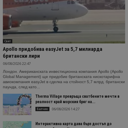
Свят
Apollo придобива easyJet за 5,7 милиарда
британски лири
06/08/2026 22:47
Лондон. Американската инвестиционна компания Apollo (Apollo
Global Management) ще придобие британската нискотарифна
авиокомпания easyJet в сделка на стойност 5,7 млрд. британски
паунда, след като...
Therma Village превръща сватбените мечти в
реалност край морския бряг на...
06/08/2026 14:27
Балчик
Интерактивна карта дава бърз достъп до