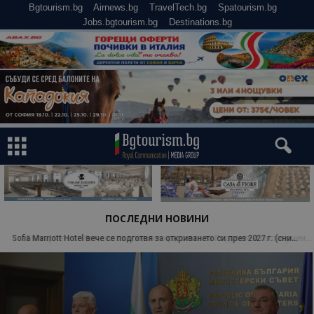
Bgtourism.bg
Airnews.bg
TravelTech.bg
Spatourism.bg
Jobs.bgtourism.bg
Destinations.bg
ПОСЛЕДНИ НОВИНИ
Българчета от Рим са възхитени от красотата на Родопите и гостоприемството на местните хора