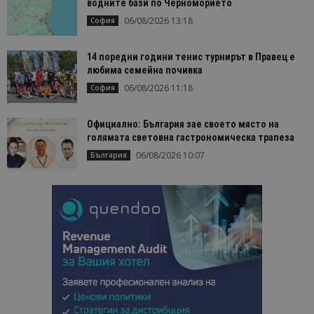
водните бази по Черноморието
06/08/2026 13:18
София
14 поредни години тенис турнирът в Правец е
любима семейна почивка
06/08/2026 11:18
София
Официално: България зае своето място на
голямата световна гастрономическа трапеза
06/08/2026 10:07
България