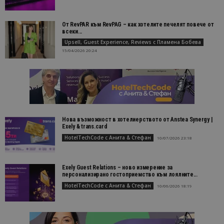
От RevPAR към RevPAG – как хотелите печелят повече от
всеки...
Upsell, Guest Experience, Reviews с Пламена Бобева
15/04/2026 20:24
Нова възможност в хотелиерството от Anstea Synergy |
Exely & trans.card
HotelTechCode с Анита & Стефан
10/07/2026 23:18
Exely Guest Relations – ново измерение за
персонализирано гостоприемство към лоялните...
HotelTechCode с Анита & Стефан
10/06/2026 18:19