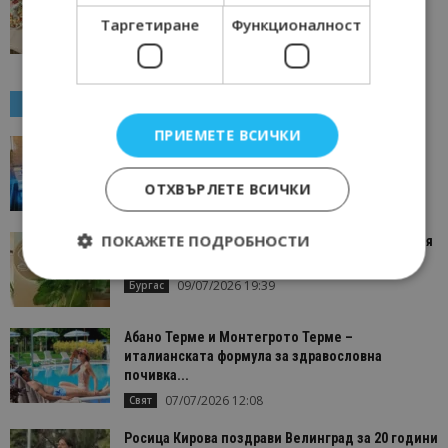
и летни емоции организира Adi’s...
Таргетиране
Функционалност
05/08/2026 12:06
Кулинарен свят
СПА ТУРИЗЪМ
ПРИЕМЕТЕ ВСИЧКИ
Невидимият фактор зад успешното СПА
преживяване
ОТХВЪРЛЕТЕ ВСИЧКИ
23/07/2026 16:30
Варна
ПОКАЖЕТЕ ПОДРОБНОСТИ
“Уелнес за всеки” е новата авторска концепция
на HVD Reina del...
09/07/2026 19:39
Бургас
Строго необходимо
Ефективност
Абано Терме и Монтегрото Терме –
Таргетиране
Функционалност
италианската формула за здравословна
почивка...
Строго необходимите бисквитки позволяват
07/07/2026 12:08
основната функционалност на уебсайта, като
Свят
потребителско влизане и управление на
акаунта. Уебсайтът не може да се използва
Росица Кирова поздрави Велинград за 20 години