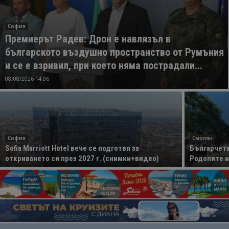
София
Премиерът Радев: Дрон е навлязъл в
българското въздушно пространство от Румъния
и се е взривил, при което няма пострадали...
08/08/2026 14:06
София
Смолян
Sofia Marriott Hotel вече се подготвя за
Българчета
откриването си през 2027 г. (снимки+видео)
Родопите и