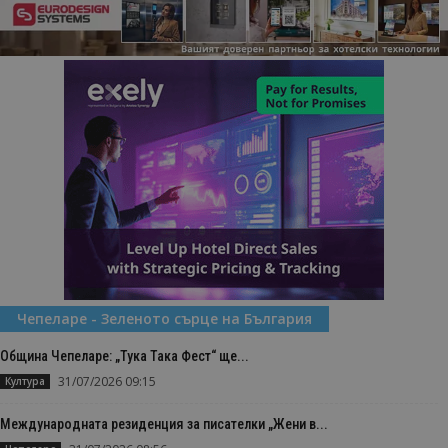
Чепеларе - Зеленото сърце на България
Община Чепеларе: „Тука Така Фест“ ще...
31/07/2026 09:15
Култура
Международната резиденция за писателки „Жени в...