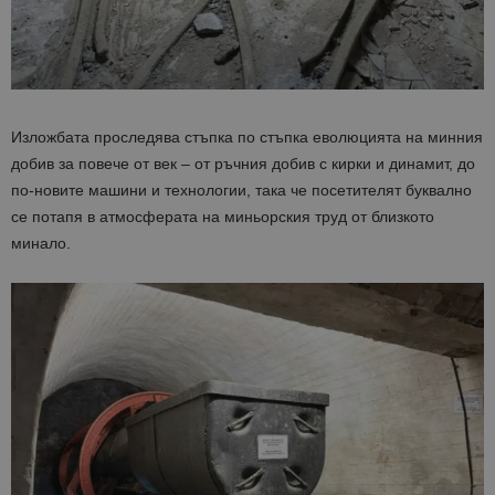
Изложбата проследява стъпка по стъпка еволюцията на минния
добив за повече от век – от ръчния добив с кирки и динамит, до
по-новите машини и технологии, така че посетителят буквално
се потапя в атмосферата на миньорския труд от близкото
минало.