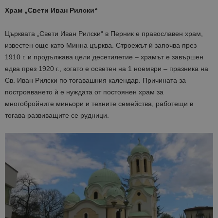
Таргетиране
Функционалност
Храм „Свети Иван Рилски“
Строго необходимите бисквитки позволяват
Църквата „Свети Иван Рилски“ в Перник е православен храм,
основната функционалност на уебсайта, като
потребителско влизане и управление на
известен още като Минна църква. Строежът ѝ започва през
акаунта. Уебсайтът не може да се използва
1910 г. и продължава цели десетилетие – храмът е завършен
правилно без строго необходими бисквитки.
едва през 1920 г., когато е осветен на 1 ноември – празника на
Доставчик
/
Валиден
Име
Оп
Домейн
до
Св. Иван Рилски по тогавашния календар. Причината за
построяването ѝ е нуждата от постоянен храм за
cookie_notice_accepted
lisandraramos.com
7 дни
Таз
bgtourism.bg
бис
многобройните миньори и техните семейства, работещи в
изп
да 
тогава развиващите се рудници.
съг
на
пот
за
изп
на 
на 
Доставчик
/
Валиден