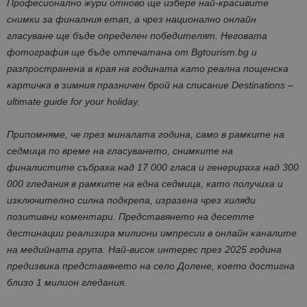
Професионално жури отново ще избере най-красивите
снимки за финалния етап, а чрез национално онлайн
гласуване ще бъде определен победителят. Неговата
фотография ще бъде отпечатана от Bgtourism.bg и
разпространена в края на годината като реална пощенска
картичка в зимния празничен брой на списание Destinations –
ultimate guide for your holiday.
Припомняме, че през миналата година, само в рамките на
седмица по време на гласуването, снимките на
финалистите събраха над 17 000 гласа и генерираха над 300
000 гледания в рамките на една седмица, като получиха и
изключително силна подкрепа, изразена чрез хиляди
позитивни коментари.
Представянето на десетте
дестинации реализира милиони импресии в онлайн каналите
на медийната група. Най-висок интерес през 2025 година
предизвика представянето на село Долене, което достигна
близо 1 милион гледания.