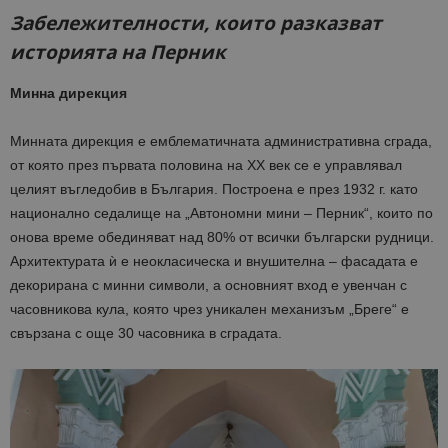
Забележителности, които разказват
историята на Перник
Минна дирекция
Минната дирекция е емблематичната административна сграда,
от която през първата половина на XX век се е управлявал
целият въгледобив в България. Построена е през 1932 г. като
национално седалище на „Автономни мини – Перник“, които по
онова време обединяват над 80% от всички български рудници.
Архитектурата ѝ е неокласическа и внушителна – фасадата е
декорирана с минни символи, а основният вход е увенчан с
часовникова кула, която чрез уникален механизъм „Бреге“ е
свързана с още 30 часовника в сградата.