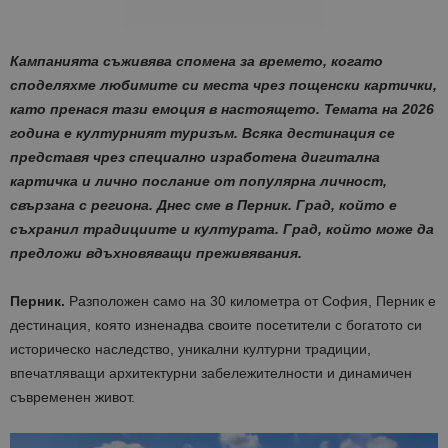
Кампанията съживява спомена за времето, когато
споделяхме любимите си места чрез пощенски картички,
като пренася тази емоция в настоящето. Темата на 2026
година е културният туризъм. Всяка дестинация се
представя чрез специално изработена дигитална
картичка и лично послание от популярна личност,
свързана с региона. Днес сме в Перник. Град, който е
съхранил традициите и културата. Град, който може да
предложи вдъхновяващи преживявания.
Перник.
Разположен само на 30 километра от София, Перник е
дестинация, която изненадва своите посетители с богатото си
историческо наследство, уникални културни традиции,
впечатляващи архитектурни забележителности и динамичен
съвременен живот.