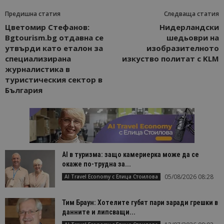
Предишна статия
Следваща статия
Цветомир Стефанов:
Нидерландски
Bgtourism.bg отдавна се
шедьоври на
утвърди като еталон за
изобразителното
специализирана
изкуство политат с KLM
журналистика в
туристическия сектор в
България
AI в туризма: защо камериерка може да се
окаже по-трудна за...
05/08/2026 08:28
AI Travel Economy с Елица Стоилова
Тим Браун: Хотелите губят пари заради грешки в
данните и липсващи...