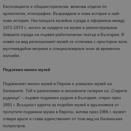
Експозицията е общоисторическа: включва отдели по
археология, етнография, Възраждане и нова история и най-
нова история. Настоящата музейна сграда е оформена между
1971-1973 г., когато за нуждите на музея е реконструирана
бившата сграда на първия работнически театър в България. В
новия си вид регионалният музей се отличава с просторни зали,
мултимедийни витрини и специализирани зони за временни
изложби.
Подземен минен музей
Подземният минен музей в Перник е уникален музей на
Балканите. Той е разпилижен в запазените галерии на „Старите
рудници“ – първия подземен рудник в България, открит през
1891 г. Всъщност идеята за подобен музей е вдъхновена от
прочутите подземни музеи в Европа, затова през 1986 г. музеят
отваря врати и става единственият от този вид на Балканския
полуостров.