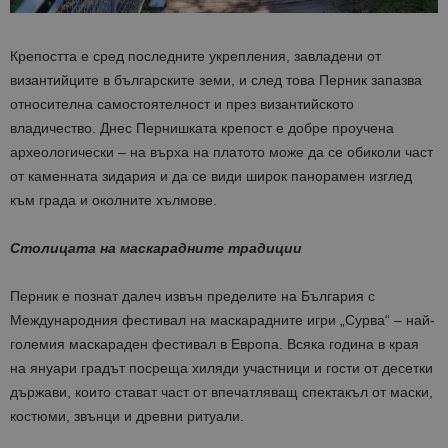
Крепостта е сред последните укрепления, завладени от
византийците в българските земи, и след това Перник запазва
относителна самостоятелност и през византийското
владичество. Днес Пернишката крепост е добре проучена
археологически – на върха на платото може да се обиколи част
от каменната зидария и да се види широк панорамен изглед
към града и околните хълмове.
Столицата на маскарадните традиции
Перник е познат далеч извън пределите на България с
Международния фестивал на маскарадните игри „Сурва“ – най-
големия маскараден фестивал в Европа. Всяка година в края
на януари градът посреща хиляди участници и гости от десетки
държави, които стават част от впечатляващ спектакъл от маски,
костюми, звънци и древни ритуали.