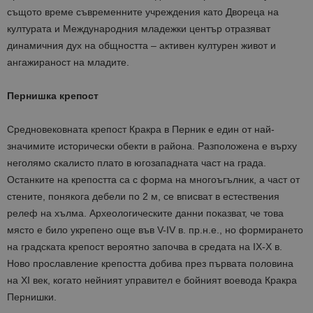
_ga_B09EBBY8PY
.bgtourism.bg
1 година
Тази бискв
1 месец
се използв
същото време съвременните учреждения като Двореца на
Google Anal
културата и Международния младежки център отразяват
за запазва
състояние
динамичния дух на общността – активен културен живот и
сесията.
ангажираност на младите.
_ga_WXPDN4HSCV
.bgtourism.bg
1 година
Тази бискв
1 месец
се използв
Google Anal
Пернишка крепост
за запазва
състояние
сесията.
Средновековната крепост Кракра в Перник е един от най-
_ga_FK650GXHRZ
.bgtourism.bg
1 година
Тази бискв
значимите исторически обекти в района. Разположена е върху
1 месец
се използв
Google Anal
неголямо скалисто плато в югозападната част на града.
за запазва
състояние
Останките на крепостта са с форма на многоъгълник, а част от
сесията.
стените, понякога дебели по 2 м, се вписват в естествения
_ga
1 година
Името на т
Google LLC
релеф на хълма. Археологическите данни показват, че това
1 месец
бисквитка 
.bgtourism.bg
свързано с
място е било укрепено още във V-IV в. пр.н.е., но формирането
Google
на градската крепост вероятно започва в средата на IX-X в.
Universal
Analytics -
Ново прославление крепостта добива през първата половина
е значител
актуализац
на XI век, когато нейният управител е бойният воевода Кракра
по-често
използвана
Пернишки.
услуга за а