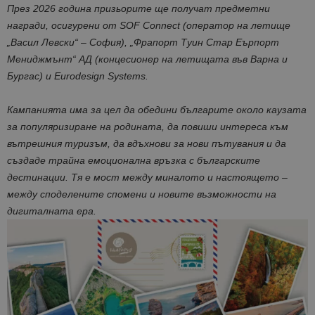
През 2026 година призьорите ще получат предметни
награди, осигурени от SOF Connect (оператор на летище
„Васил Левски“ – София), „Фрапорт Туин Стар Еърпорт
Мениджмънт“ АД (концесионер на летищата във Варна и
Бургас) и Eurodesign Systems.
Кампанията има за цел да обедини българите около каузата
за популяризиране на родината, да повиши интереса към
вътрешния туризъм, да вдъхнови за нови пътувания и да
създаде трайна емоционална връзка с българските
дестинации. Тя е мост между миналото и настоящето –
между споделените спомени и новите възможности на
дигиталната ера.