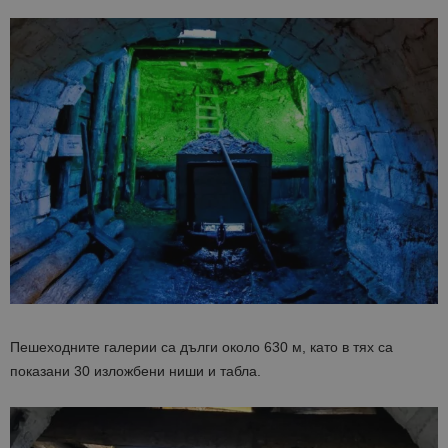
Пешеходните галерии са дълги около 630 м, като в тях са
показани 30 изложбени ниши и табла.