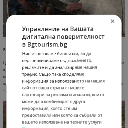
×
Управление на Вашата
дигитална поверителност
в Bgtourism.bg
Храм „Свети Великомъченик Георги“
Ние използваме бисквитки, за да
персонализираме съдържанието,
Църквата „Свети Георги“ е най-старата възрожденска постройка
рекламите и да анализираме нашия
в Перник. Сградата е изградена от пясъчник през 1843 г. на
трафик. Също така споделяме
хълм в югозападната част на града. Откриването ѝ поставя
информация за използването на нашия
началото на църковния живот в населеното по това време село
сайт от ваша страна с нашите
– до тогава жителите посещавали храмове в близките села.
партньори за реклама и анализи, които
може да я комбинират с друга
информация, която сте им
предоставили или която са събрали от
вашето използване на техните услуги.