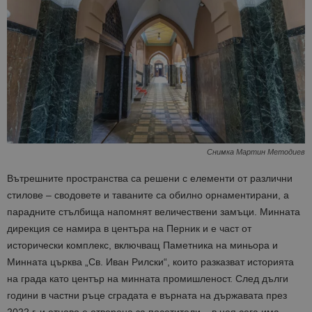
Снимка Мартин Методиев
Вътрешните пространства са решени с елементи от различни
стилове – сводовете и таваните са обилно орнаментирани, а
парадните стълбища напомнят величествени замъци. Минната
дирекция се намира в центъра на Перник и е част от
исторически комплекс, включващ Паметника на миньора и
Минната църква „Св. Иван Рилски“, които разказват историята
на града като център на минната промишленост. След дълги
години в частни ръце сградата е върната на държавата през