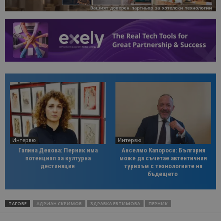
Интервю
Интервю
Галина Декова: Перник има
Анселмо Капороси: България
потенциал за културна
може да съчетае автентичния
дестинация
туризъм с технологиите на
бъдещето
ТАГОВЕ
АДРИАН СКРИМОВ
ЗДРАВКА ЕВТИМОВА
ПЕРНИК