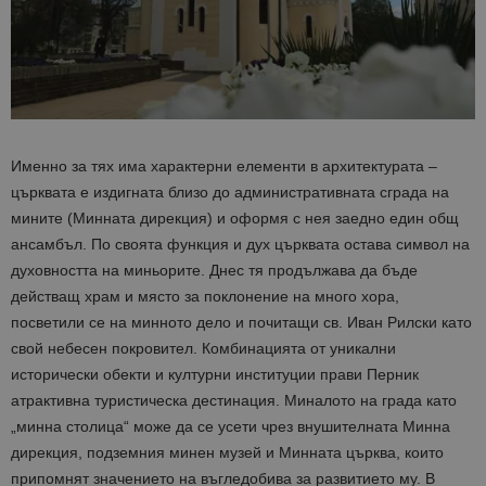
Име
Описание
Доставчик
Домейн
/
Валиден
до
Име
Описание
Домейн
до
sc_is_visitor_unique
1 година
Използва се
StatCounter
Декларацията за
1 месец
за
is_visitor_unique
Ltd
1 година
Тази бискв
StatCounter
поверителност на Google
съхраняван
.bgtourism.bg
1 месец
се използва
.statcounter.com
на броя
да се опре
посещения.
дали посет
е уникален
сайта чрез
присвоява
уникален
Именно за тях има характерни елементи в архитектурата –
посетител 
църквата е издигната близо до административната сграда на
помага за
проследяв
мините (Минната дирекция) и оформя с нея заедно един общ
на
посетител
ансамбъл. По своята функция и дух църквата остава символ на
на навигац
духовността на миньорите. Днес тя продължава да бъде
взаимодей
с уебсайта
действащ храм и място за поклонение на много хора,
статистиче
цели.
посветили се на минното дело и почитащи св. Иван Рилски като
свой небесен покровител. Комбинацията от уникални
is_unique
1 година
Тази бискв
StatCounter
1 месец
е зададена
Ltd
исторически обекти и културни институции прави Перник
StatCounter
.statcounter.com
да опреде
атрактивна туристическа дестинация. Миналото на града като
дали сте за
първи път
„минна столица“ може да се усети чрез внушителната Минна
завръщащ 
дирекция, подземния минен музей и Минната църква, които
посетител.
припомнят значението на въгледобива за развитието му. В