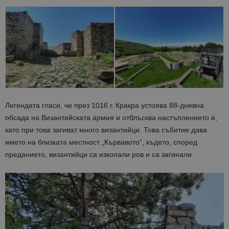
на Google.
бисквитка 
използва з
разгранич
на уникал
потребите
чрез
присвоява
произволн
генериран
номер кат
идентифик
на клиента
се включва
всяка заявк
Легендата гласи, че през 1016 г. Кракра устоява 88-дневна
страница в
даден сайт
обсада на Византийската армия и отблъсква настъплението ѝ,
използва з
като при това загиват много византийци. Това събитие дава
изчисляван
данни за
името на близката местност „Кървавото“, където, според
посетители
сесии и
преданието, византийци са изкопали ров и са загинали.
кампании 
отчетите з
анализ на
сайтовете.