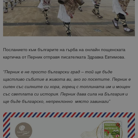
Посланието към българите на гърба на онлайн пощенската
картичка от Перник отправя писателката Здравка Евтимова.
“Перник е не просто български град – той ще бъде
щастливо събитие в живота ви, ако го посетите. Перник е
силен със силните си хора, горещ с топлината им и мощен
със светлата си история. Перник дава сила на България и
ще бъде българско, непреклонно място завинаги”