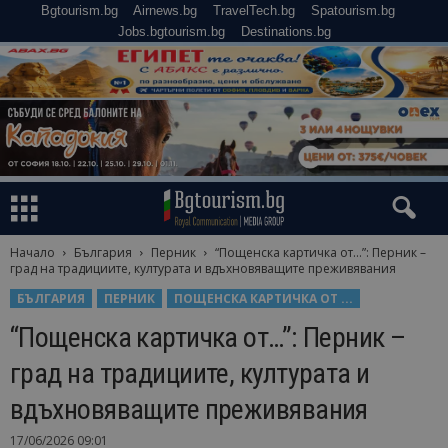
Bgtourism.bg
Airnews.bg
TravelTech.bg
Spatourism.bg
Jobs.bgtourism.bg
Destinations.bg
Начало
България
Перник
“Пощенска картичка от…”: Перник –
град на традициите, културата и вдъхновяващите преживявания
БЪЛГАРИЯ
ПЕРНИК
ПОЩЕНСКА КАРТИЧКА ОТ ...
“Пощенска картичка от…”: Перник –
град на традициите, културата и
вдъхновяващите преживявания
17/06/2026 09:01