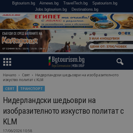
Bgtourism.bg
Airnews.bg
TravelTech.bg
Spatourism.bg
Jobs.bgtourism.bg
Destinations.bg
Начало
Свят
Нидерландски шедьоври на изобразителното
изкуство политат с KLM
СВЯТ
ТРАНСПОРТ
Нидерландски шедьоври на
изобразителното изкуство политат с
KLM
17/06/2026 10:58