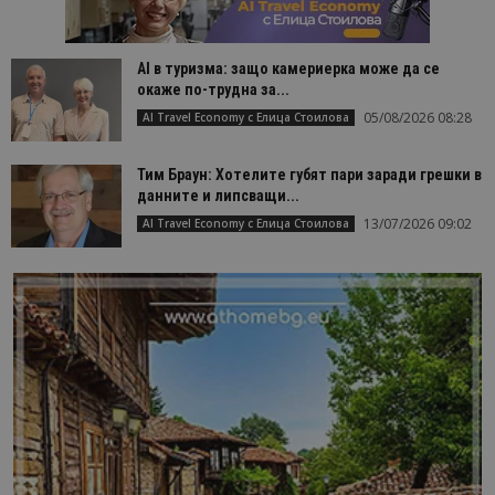
AI в туризма: защо камериерка може да се
окаже по-трудна за...
05/08/2026 08:28
AI Travel Economy с Елица Стоилова
Тим Браун: Хотелите губят пари заради грешки в
данните и липсващи...
13/07/2026 09:02
AI Travel Economy с Елица Стоилова