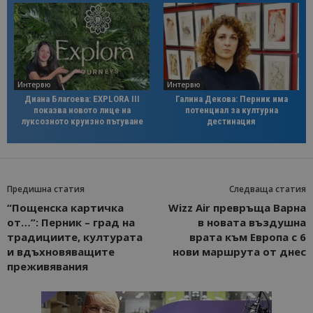
Интервю
Интервю
Диана Благоева: EXPLORA III
Галина Декова: Перник има
показва новото лице на
потенциал за културна
луксозното круизно пътуване
дестинация
Предишна статия
Следваща статия
“Пощенска картичка
Wizz Air превръща Варна
от…”: Перник – град на
в новата въздушна
традициите, културата
врата към Европа с 6
и вдъхновяващите
нови маршрута от днес
преживявания