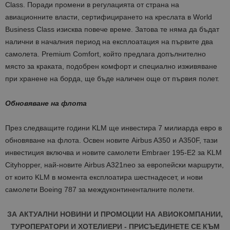
Class. Поради промени в регулацията от страна на
авиационните власти, сертифицирането на креслата в World
Business Class изисква повече време. Затова те няма да бъдат
налични в началния период на експлоатация на първите два
самолета. Premium Comfort, който предлага допълнително
място за краката, подобрен комфорт и специално изживяване
при хранене на борда, ще бъде наличен още от първия полет.
Обновяване на флота
През следващите години KLM ще инвестира 7 милиарда евро в
обновяване на флота. Освен новите Airbus A350 и A350F, тази
инвестиция включва и новите самолети Embraer 195-E2 за KLM
Cityhopper, най-новите Airbus A321neo за европейски маршрути,
от които KLM в момента експлоатира шестнадесет, и нови
самолети Boeing 787 за междуконтиненталните полети.
ЗА АКТУАЛНИ НОВИНИ И ПРОМОЦИИ НА АВИОКОМПАНИИ,
ТУРОПЕРАТОРИ И ХОТЕЛИЕРИ - ПРИСЪЕДИНЕТЕ СЕ КЪМ