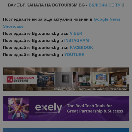
ВАЙБЪР КАНАЛА НА BGTOURISM.BG -
ВКЛЮЧИ СЕ ТУК
!
Последвайте ни за още актуални новини
в
Google News
Showcase
Последвайте
Bgtourism.bg във
VIBER
Последвайте
Bgtourism.bg в
INSTAGRAM
Последвайте
Bgtourism.bg във
FACEBOOK
Последвайте
Bgtourism.bg в
YOUTUBE