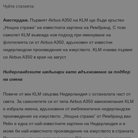
Чуйте статията:
Амстердам.
Първият Airbus A350 на KLM ще бъде кръстен
„Нощна стража“ на известната картина на Рембранд. С този
самолет KLM въвежда нов подход при именуване на
флотилията си от Airbus A350, вдъхновен от известни
нидерландски произведения на изкуството. KLM очаква първия
си Airbus A350 в края на август.
Нидерландските шедьоври като вдъхновение за подбор
на имена
Повече от век KLM свързва Нидерландия с останалата част от
света. За самолетите си от типа Airbus A350 авиокомпания KLM
е избрала имена, вдъхновени от емблематични нидерландски
произведения на изкуството. „Нощна стража“ от Рембранд ван
Рейн е една от най-известните картини на Нидерландия и е
може би най-известното произведение на изкуството в страната.