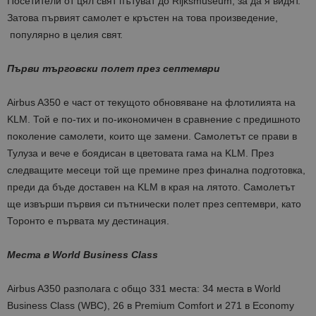
Посетители от цял ​​свят пътуват до Rijksmuseum, за да я видят.
Затова първият самолет е кръстен на това произведение,
популярно в целия свят.
Първи търговски полет през септември
Airbus A350 е част от текущото обновяване на флотилията на
KLM. Той е по-тих и по-икономичен в сравнение с предишното
поколение самолети, които ще замени. Самолетът се прави в
Тулуза и вече е боядисан в цветовата гама на KLM. През
следващите месеци той ще премине през финална подготовка,
преди да бъде доставен на KLM в края на лятото. Самолетът
ще извърши първия си пътнически полет през септември, като
Торонто е първата му дестинация.
Места в World Business Class
Airbus A350 разполага с общо 331 места: 34 места в World
Business Class (WBC), 26 в Premium Comfort и 271 в Economy