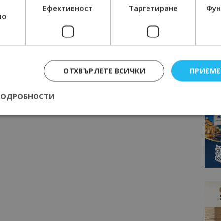
Ефективност
Таргетиране
Фун
мо
ОТХВЪРЛЕТЕ ВСИЧКИ
ПРИЕМЕ
ПОДРОБНОСТИ
Строго необходимо
Ефективност
Таргетиране
Функционалност
е бисквитки позволяват основната функционалност на уебсайта, като потребит
нта. Уебсайтът не може да се използва правилно без строго необходими бискви
Доставчик
/
Валиден
Описание
Домейн
до
epted
lisandraramos.com
7 дни
Тази бисквитка се използва, за да зап
bgtourism.bg
на потребителя за използването на бис