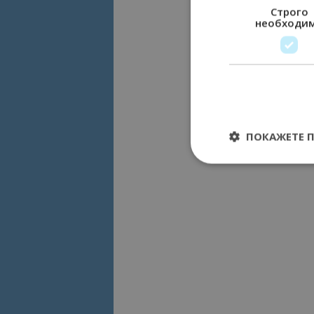
Строго
необходи
ПОКАЖЕТЕ 
Строго необходимит
управление на акау
Име
cookie_notice_acc