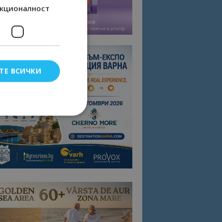
кционалност
ТЕ ВСИЧКИ
елско влизане и
тки.
омните съгласието
квитки на сайта.