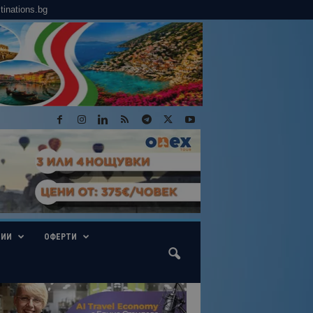
tinations.bg
ГИИ
ОФЕРТИ