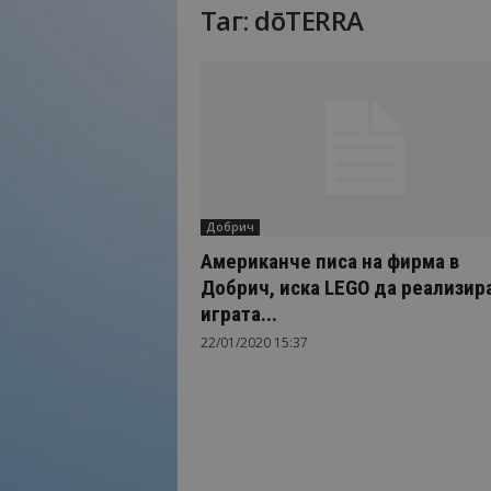
Таг: dōTERRA
Н
а
й
-
в
а
ж
н
о
Добрич
т
о
Американче писа на фирма в
о
Добрич, иска LEGO да реализир
т
играта...
т
22/01/2020 15:37
у
р
и
з
м
а
!