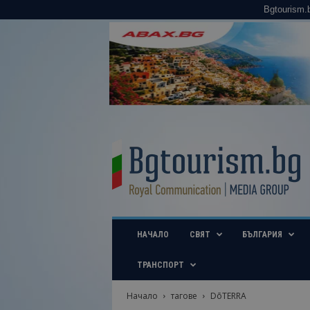
Bgtourism.
B
g
t
o
u
r
i
НАЧАЛО
СВЯТ
БЪЛГАРИЯ
s
m
.
ТРАНСПОРТ
b
g
Начало
тагове
DōTERRA
–