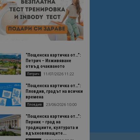
“Пощенска картичка от…”:
Петрич – Изживяване
отвъд очакваното
11/07/2026 11:22
Петрич
“Пощенска картичка от…”:
Пловдив, градът на всички
времена
23/06/2026 10:00
Пловдив
“Пощенска картичка от…”:
Перник – град на
традициите, културата и
вдъхновяващите...