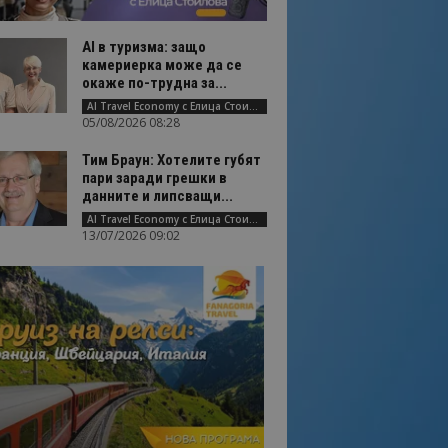
AI в туризма: защо
камериерка може да се
окаже по-трудна за...
AI Travel Economy с Елица Стоилова
05/08/2026 08:28
Тим Браун: Хотелите губят
пари заради грешки в
данните и липсващи...
AI Travel Economy с Елица Стоилова
13/07/2026 09:02