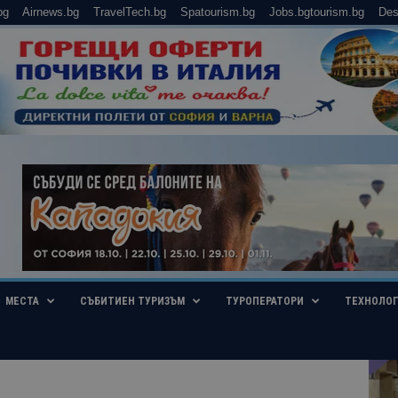
bg
Airnews.bg
TravelTech.bg
Spatourism.bg
Jobs.bgtourism.bg
Des
МЕСТА
СЪБИТИЕН ТУРИЗЪМ
ТУРОПЕРАТОРИ
ТЕХНОЛО