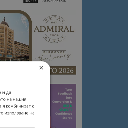
17/06/2026 09:01
Перник
×
 и да
ето на нашия
а я комбинират с
то използване на