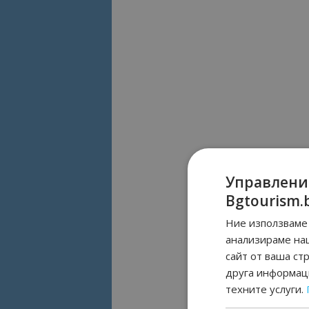
Управлени
Bgtourism.
Ние използваме 
анализираме на
сайт от ваша ст
друга информаци
техните услуги.