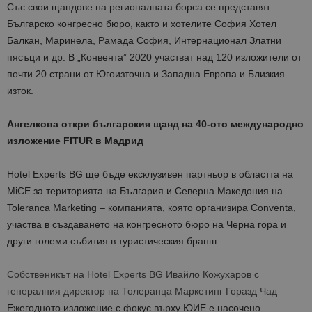
Със свои щандове на регионалната борса се представят
Българско конгресно бюро, както и хотелите София Хотел
Балкан, Маринела, Рамада София, Интернационал Златни
пясъци и др. В „Конвента” 2020 участват над 120 изложители от
почти 20 страни от Югоизточна и Западна Европа и Близкия
изток.
Ангелкова откри българския щанд на 40-ото международно
изложение FITUR в Мадрид
Hotel Experts BG ще бъде ексклузивен партньор в областта на
MiCE за територията на България и Северна Македония на
Toleranca Marketing – компанията, която организира Conventa,
участва в създаването на конгресното бюро на Черна гора
и
други големи събития в туристическия бранш.
Собственикът на Hotel Experts BG Ивайло Кожухаров с
генералния директор на Толеранца Маркетинг
Горазд Чад
Ежегодното изложение с фокус върху ЮИЕ е насочено