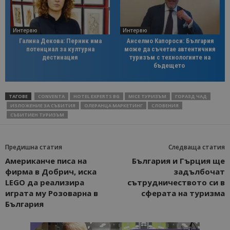
Интервю
Интервю
Галина Декова: Перник има
Анселмо Капороси: България
потенциал за културна
може да съчетае автентичния
дестинация
туризъм с технологиите на
бъдещето
ТАГОВЕ
CONVENTA
HOTEL EXPERTS BG
MICE ТУРИЗЪМ
ГОРАЗД ЧАД
ИЗЛОЖЕНИЕ ЗА СЪБИТИЯ
ОЛЕРАНЦА МАРКЕТИНГ
СЛОВЕНИЯ
СЪБИТИЕН ТУРИЗЪМ
Предишна статия
Следваща статия
Американче писа на
България и Гърция ще
фирма в Добрич, иска
задълбочат
LEGO да реализира
сътрудничеството си в
играта му Розоварна в
сферата на туризма
България