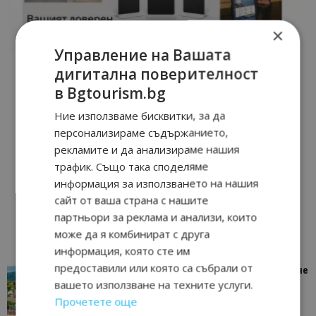
×
Управление на Вашата
дигитална поверителност
в Bgtourism.bg
Ние използваме бисквитки, за да
персонализираме съдържанието,
рекламите и да анализираме нашия
трафик. Също така споделяме
информация за използването на нашия
сайт от ваша страна с нашите
партньори за реклама и анализи, които
може да я комбинират с друга
информация, която сте им
предоставили или която са събрали от
“Пощенска картичка от…”: Петрич – Изживяване
вашето използване на техните услуги.
отвъд очакваното
Прочетете още
11/07/2026 11:22
Петрич