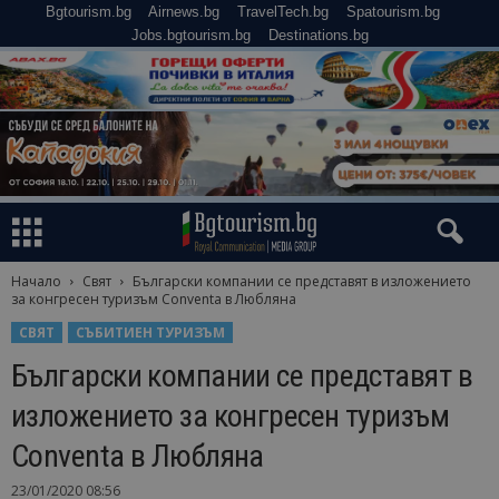
Bgtourism.bg
Airnews.bg
TravelTech.bg
Spatourism.bg
Jobs.bgtourism.bg
Destinations.bg
Начало
Свят
Български компании се представят в изложението
за конгресен туризъм Conventa в Любляна
СВЯТ
СЪБИТИЕН ТУРИЗЪМ
Български компании се представят в
изложението за конгресен туризъм
Conventa в Любляна
23/01/2020 08:56