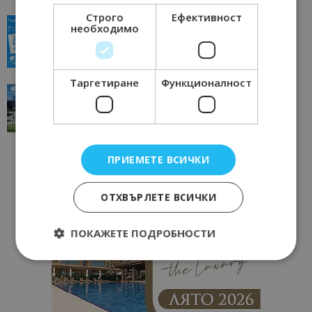
Строго
Ефективност
“Пощенска картичка от…”: Пловдив, градът на
необходимо
всички времена
23/06/2026 10:00
Пловдив
Таргетиране
Функционалност
“Пощенска картичка от…”: Перник – град на
традициите, културата и вдъхновяващите...
17/06/2026 09:01
Перник
ПРИЕМЕТЕ ВСИЧКИ
ОТХВЪРЛЕТЕ ВСИЧКИ
ПОКАЖЕТЕ ПОДРОБНОСТИ
Строго необходимо
Ефективност
Таргетиране
Функционалност