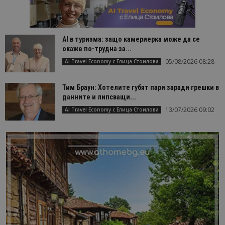
AI в туризма: защо камериерка може да се
окаже по-трудна за...
05/08/2026 08:28
AI Travel Economy с Елица Стоилова
Тим Браун: Хотелите губят пари заради грешки в
данните и липсващи...
13/07/2026 09:02
AI Travel Economy с Елица Стоилова