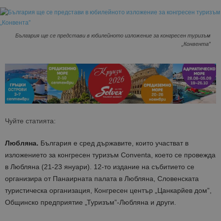
България ще се представи в юбилейното изложение за конгресен туризъм
„Конвента”
Чуйте статията:
Любляна.
България e сред държавите, които участват в
изложението за конгресен туризъм Conventa, което се провежда
в Любляна (21-23 януари). 12-то издание на събитието се
организира от Панаирната палата в Любляна, Словенската
туристическа организация, Конгресен център „Цанкарйев дом”,
Общинско предприятие „Туризъм”-Любляна и други.