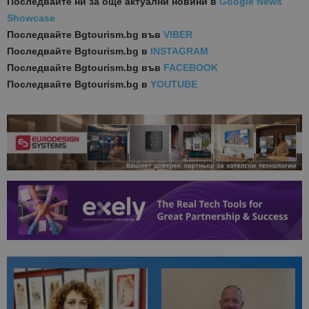
Последвайте ни за още актуални новини
в
Google News
Showcase
Последвайте
Bgtourism.bg във
VIBER
Последвайте
Bgtourism.bg в
INSTAGRAM
Последвайте
Bgtourism.bg във
FACEBOOK
Последвайте
Bgtourism.bg в
YOUTUBE