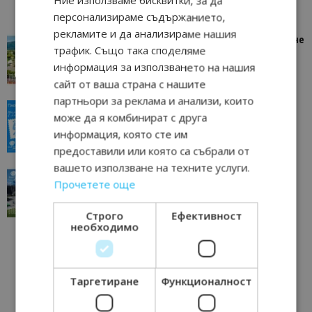
Ние използваме бисквитки, за да
персонализираме съдържанието,
рекламите и да анализираме нашия
“Пощенска картичка от…”: Петрич – Изживяване
трафик. Също така споделяме
отвъд очакваното
информация за използването на нашия
11/07/2026 11:22
Петрич
сайт от ваша страна с нашите
партньори за реклама и анализи, които
“Пощенска картичка от…”: Пловдив, градът на
може да я комбинират с друга
всички времена
информация, която сте им
23/06/2026 10:00
Пловдив
предоставили или която са събрали от
вашето използване на техните услуги.
“Пощенска картичка от…”: Перник – град на
Прочетете още
традициите, културата и вдъхновяващите...
17/06/2026 09:01
Перник
Строго
Ефективност
необходимо
Таргетиране
Функционалност