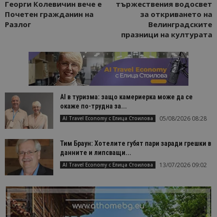
Георги Колевичин вече е
тържествения водосвет
Почетен гражданин на
за откриването на
Разлог
Велинградските
празници на културата
AI в туризма: защо камериерка може да се
окаже по-трудна за...
05/08/2026 08:28
AI Travel Economy с Елица Стоилова
Тим Браун: Хотелите губят пари заради грешки в
данните и липсващи...
13/07/2026 09:02
AI Travel Economy с Елица Стоилова