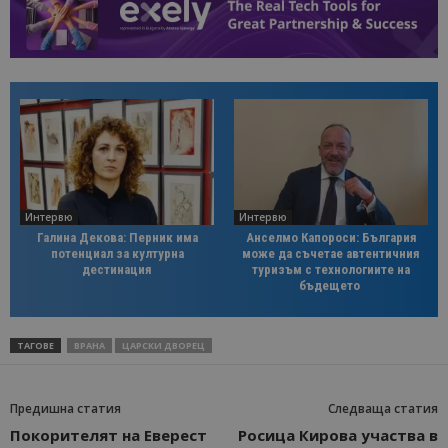
Интервю
Интервю
Галина Декова: Перник има
Анселмо Капороси: България
потенциал за културна
може да съчетае автентичния
дестинация
туризъм с технологиите на
бъдещето
ТАГОВЕ
ВРАНА
ЦАРСКИ ДВОРЕЦ
Предишна статия
Следваща статия
Покорителят на Еверест
Росица Кирова участва в