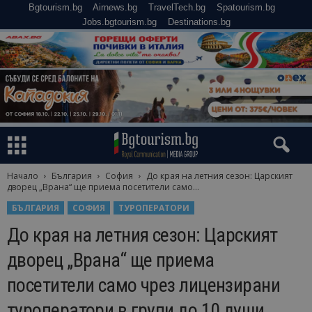
Bgtourism.bg
Airnews.bg
TravelTech.bg
Spatourism.bg
Jobs.bgtourism.bg
Destinations.bg
Начало
България
София
До края на летния сезон: Царският
дворец „Врана“ ще приема посетители само...
БЪЛГАРИЯ
СОФИЯ
ТУРОПЕРАТОРИ
До края на летния сезон: Царският
дворец „Врана“ ще приема
посетители само чрез лицензирани
туроператори в групи до 10 души