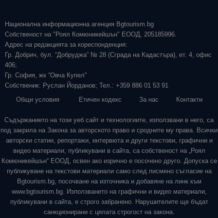
Национална информационна агенция Bgtourism.bg
Собственост на "Роял Комюникейшън" ЕООД, 205185996.
Адрес на редакцията за кореспонденция:
Гр. Добрич, бул. “Добруджа” № 28 (Сграда на Кадастъра), ет. 4, офис
406;
Гр. София, жк “Овча Купел”
Собственик: Руслан Йорданов; Тел.: +359 886 01 53 91
Общи условия
Етичен кодекс
За нас
Контакти
Съдържанието на този уеб сайт и технологиите, използвани в него, са
под закрила на Закона за авторското право и сродните му права. Всички
авторски статии, репортажи, интервюта и други текстови, графични и
видео материали, публикувани в сайта, са собственост на „Роял
Комюникейшън“ ЕООД, освен ако изрично е посочено друго. Допуска се
публикуване на текстови материали само след писмено съгласие на
Bgtourism.bg, посочване на източника и добавяне на линк към
www.bgtourism.bg. Използването на графични и видео материали,
публикувани в сайта, е строго забранено. Нарушителите ще бъдат
санкционирани с цялата строгост на закона.