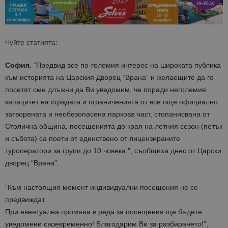
Чуйте статията:
София.
“Предвид все по-големия интерес на широката публика
към историята на Царския Дворец “Врана” и желаещите да го
посетят сме длъжни да Ви уведомим, че поради неголемия
капацитет на сградата и ограниченията от все още официално
затворената и необезопасена паркова част, стопанисвана от
Столична община, посещенията до края на летния сезон (петък
и събота) са поети от единствено от лицензираните
туроператори за групи до 10 човека.”, съобщиха днес от Царски
дворец “Врана”.
“Към настоящия момент индивидуални посещения не се
предвиждат.
При евентуална промяна в реда за посещения ще бъдете
уведомени своевременно! Благодарим Ви за разбирането!”,