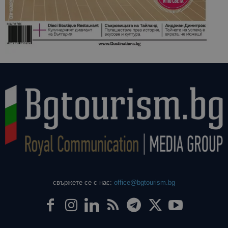
свържете се с нас:
office@bgtourism.bg