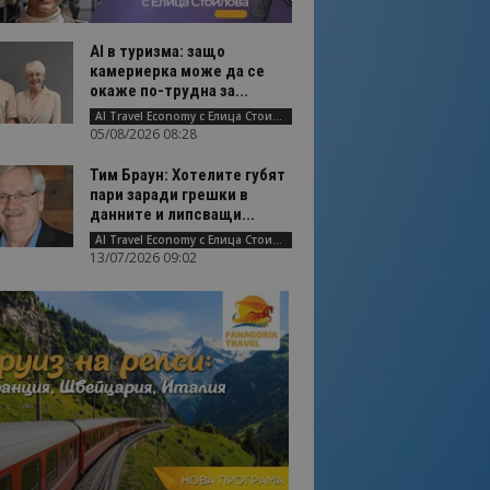
AI в туризма: защо
камериерка може да се
окаже по-трудна за...
AI Travel Economy с Елица Стоилова
05/08/2026 08:28
Тим Браун: Хотелите губят
пари заради грешки в
данните и липсващи...
AI Travel Economy с Елица Стоилова
13/07/2026 09:02