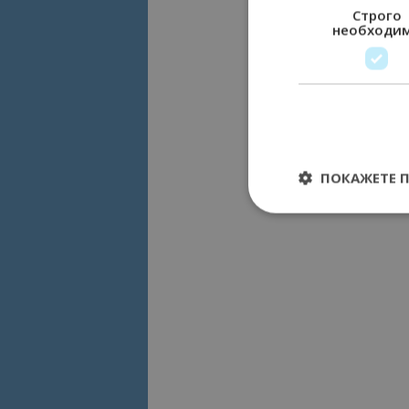
Строго
необходи
ПОКАЖЕТЕ 
Строго необходимит
управление на акау
Име
cookie_notice_acc