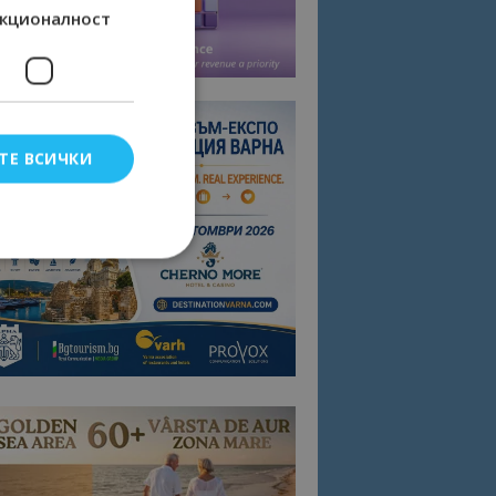
кционалност
ТЕ ВСИЧКИ
елско влизане и
тки.
омните съгласието
квитки на сайта.