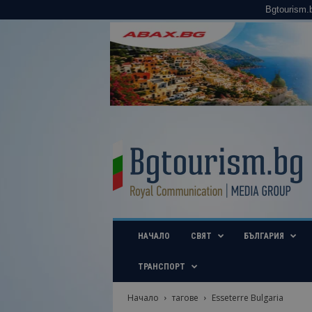
Bgtourism.
B
g
t
o
u
r
i
НАЧАЛО
СВЯТ
БЪЛГАРИЯ
s
m
.
ТРАНСПОРТ
b
g
Начало
тагове
Esseterre Bulgaria
–