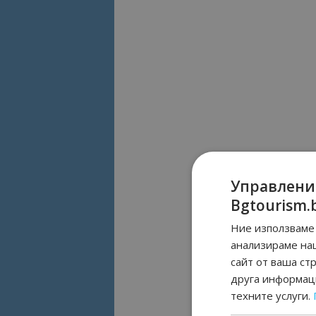
Управлени
Bgtourism.
Ние използваме 
анализираме на
сайт от ваша ст
друга информаци
техните услуги.