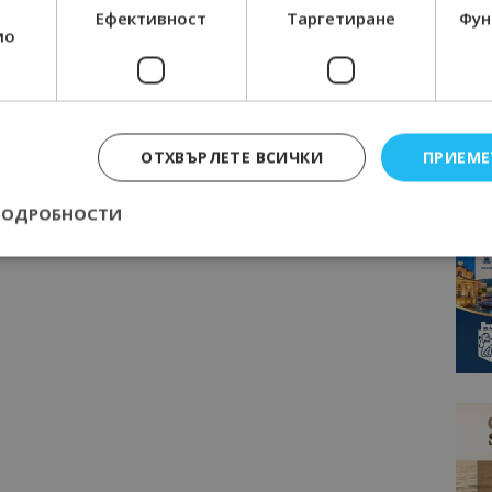
Ефективност
Таргетиране
Фун
мо
ОТХВЪРЛЕТЕ ВСИЧКИ
ПРИЕМЕ
ПОДРОБНОСТИ
Строго необходимо
Ефективност
Таргетиране
Функционалност
е бисквитки позволяват основната функционалност на уебсайта, като потребит
нта. Уебсайтът не може да се използва правилно без строго необходими бискви
Доставчик
/
Валиден
Описание
Домейн
до
epted
lisandraramos.com
7 дни
Тази бисквитка се използва, за да зап
bgtourism.bg
на потребителя за използването на бис