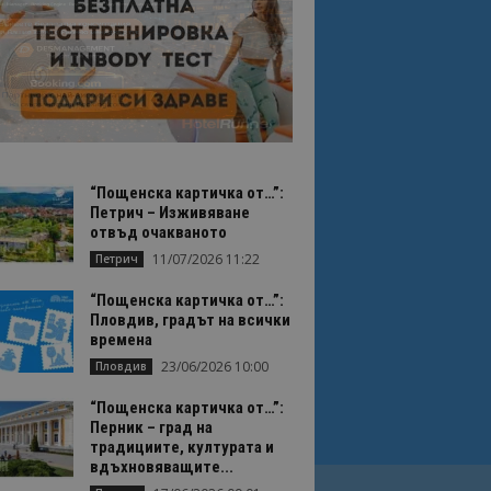
“Пощенска картичка от…”:
Петрич – Изживяване
отвъд очакваното
11/07/2026 11:22
Петрич
“Пощенска картичка от…”:
Пловдив, градът на всички
времена
23/06/2026 10:00
Пловдив
“Пощенска картичка от…”:
Перник – град на
традициите, културата и
вдъхновяващите...