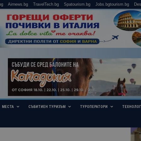
bg
Airnews.bg
TravelTech.bg
Spatourism.bg
Jobs.bgtourism.bg
Des
МЕСТА
СЪБИТИЕН ТУРИЗЪМ
ТУРОПЕРАТОРИ
ТЕХНОЛО