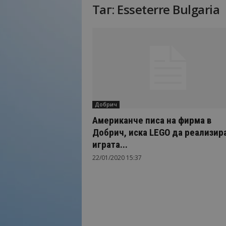
Таг: Esseterre Bulgaria
Н
а
й
-
в
а
ж
н
о
Добрич
т
о
Американче писа на фирма в
о
Добрич, иска LEGO да реализир
т
играта...
т
22/01/2020 15:37
у
р
и
з
м
а
!