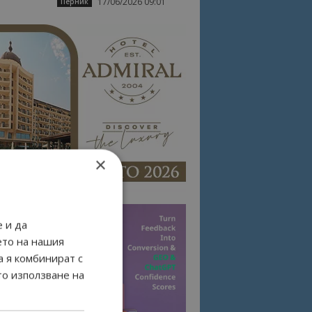
17/06/2026 09:01
Перник
×
 и да
ето на нашия
а я комбинират с
то използване на