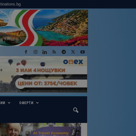
tinations.bg
ГИИ
ОФЕРТИ