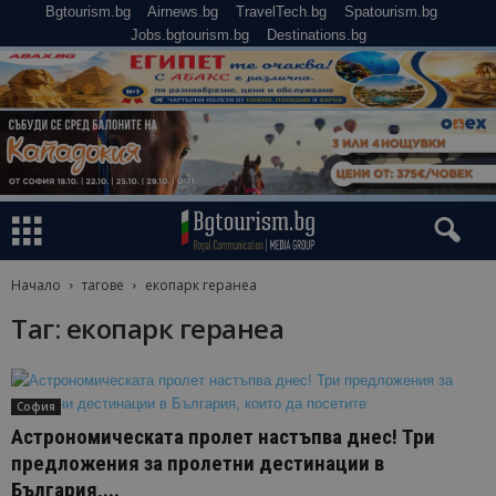
Bgtourism.bg
Airnews.bg
TravelTech.bg
Spatourism.bg
Jobs.bgtourism.bg
Destinations.bg
Начало
тагове
екопарк геранеа
Таг: екопарк геранеа
София
Астрономическата пролет настъпва днес! Три
предложения за пролетни дестинации в
България,...