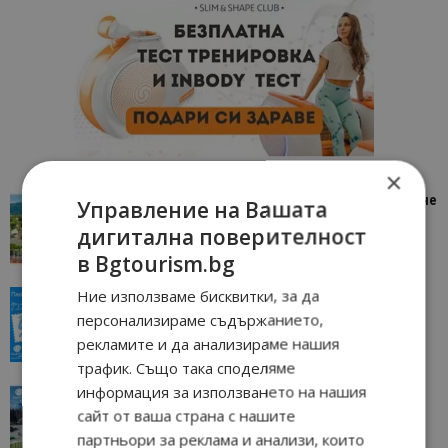
×
“Пощенска картичка от…”: Петрич – Изживяване
Управление на Вашата
отвъд очакваното
дигитална поверителност
11/07/2026 11:22
Петрич
в Bgtourism.bg
Ние използваме бисквитки, за да
“Пощенска картичка от…”: Пловдив, градът на
всички времена
персонализираме съдържанието,
23/06/2026 10:00
Пловдив
рекламите и да анализираме нашия
трафик. Също така споделяме
информация за използването на нашия
“Пощенска картичка от…”: Перник – град на
традициите, културата и вдъхновяващите...
сайт от ваша страна с нашите
17/06/2026 09:01
Перник
партньори за реклама и анализи, които