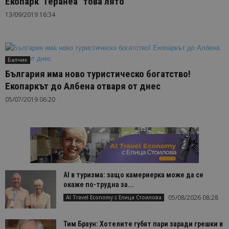
Екопарк “Геранеа” това лято
13/09/2019 16:34
Балчик
България има ново туристическо богатство!
Екопаркът до Албена отваря от днес
05/07/2019 06:20
AI в туризма: защо камериерка може да се
окаже по-трудна за...
05/08/2026 08:28
AI Travel Economy с Елица Стоилова
Тим Браун: Хотелите губят пари заради грешки в