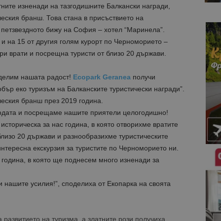
тните изненади на тазгодишните Балкански награди,
ческия бранш. Това стана в присъствието на
 петзвездното бижу на София – хотел “Маринела”.
 и на 15 от другия голям курорт по Черноморието –
ори врати и посрещна туристи от близо 20 държави.
оделим нашата радост!
Ecopark Geranea
получи
обър еко туризъм на Балканските туристически награди”.
ческия бранш през 2019 година.
родата и посрещаме нашите приятели целогодишно!
историческа за нас година, в която отворихме вратите
близо 20 държави и разнообразихме туристическите
интересна екскурзия за туристите по Черноморието ни.
година, в която ще поднесем много изненади за
и нашите усилия!”, споделиха от Екопарка на своята
 развитието на туризма, а златните рози получиха