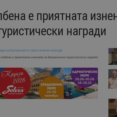
лбена е приятната изне
туристически награди
о Албена е приятната изненада на Балканските туристически награди