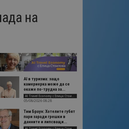
нада на
AI в туризма: защо
камериерка може да се
окаже по-трудна за...
AI Travel Economy с Елица Стоилова
05/08/2026 08:28
Тим Браун: Хотелите губят
пари заради грешки в
данните и липсващи...
AI Travel Economy с Елица Стоилова