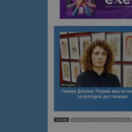
Интервю
Галина Декова: Перник има поте
за културна дестинация
ТАГОВЕ
БАЛКАНСКИ ТУРИСТИЧЕСКИ НАГРАДИ