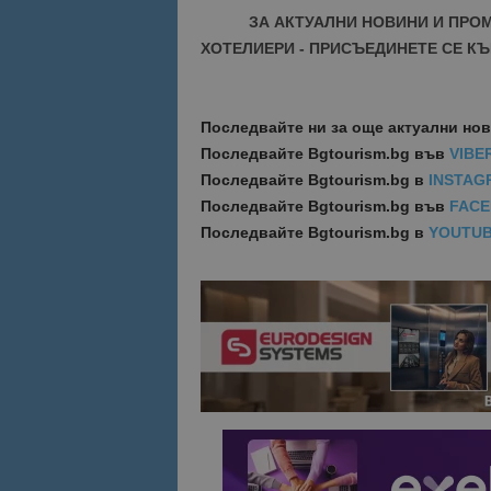
ЗА АКТУАЛНИ НОВИНИ И ПРО
ХОТЕЛИЕРИ - ПРИСЪЕДИНЕТЕ СЕ КЪ
Име
Име
sc_is_visitor_uniq
is_visitor_unique
Последвайте ни за още актуални но
Последвайте
Bgtourism.bg във
VIBE
is_unique
Последвайте
Bgtourism.bg в
INSTAG
Последвайте
Bgtourism.bg във
FAC
Последвайте
Bgtourism.bg в
YOUTU
_ga_B09EBBY8PY
_ga_WXPDN4HSCV
_ga_FK650GXHRZ
_ga