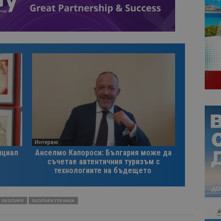
Интервю
нциал
Анселмо Капороси: България може да
съчетае автентичния туризъм с
технологиите на бъдещето
ЕКОПАРК
ЕКОПАРК ГЕРАНЕА