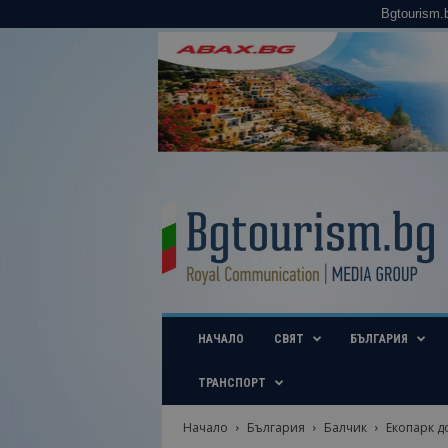
Bgtourism.
B
g
t
o
u
r
i
НАЧАЛО
СВЯТ
БЪЛГАРИЯ
s
m
.
ТРАНСПОРТ
b
g
Начало
България
Балчик
Екопарк д
–