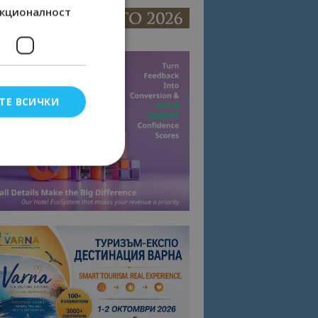
кционалност
ТЕ ВСИЧКИ
елско влизане и
тки.
омните съгласието
квитки на сайта.