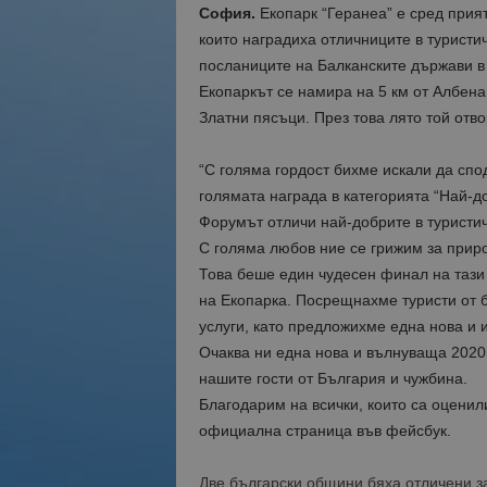
София.
Екопарк “Геранеа” е сред прия
които наградиха отличниците в туристи
посланиците на Балканските държави в
Екопаркът се намира на 5 км от Албена
Златни пясъци. През това лято той отв
“С голяма гордост бихме искали да сп
голямата награда в категорията “Най-д
Форумът отличи най-добрите в туристи
С голяма любов ние се грижим за при
Това беше един чудесен финал на тази 
на Екопарка. Посрещнахме туристи от 
услуги, като предложихме една нова и 
Очаква ни една нова и вълнуваща 2020 
нашите гости от България и чужбина.
Благодарим на всички, които са оценил
официална страница във фейсбук.
Две български общини бяха отличени за