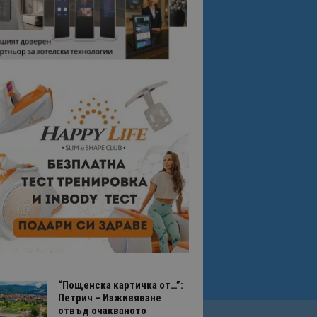
“Пощенска картичка от…”:
Петрич – Изживяване
отвъд очакваното