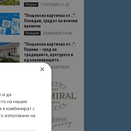
11/07/2026 11:22
Петрич
“Пощенска картичка от…”:
Пловдив, градът на всички
времена
23/06/2026 10:00
Пловдив
“Пощенска картичка от…”:
Перник – град на
традициите, културата и
вдъхновяващите...
×
17/06/2026 09:01
Перник
 и да
ето на нашия
а я комбинират с
то използване на