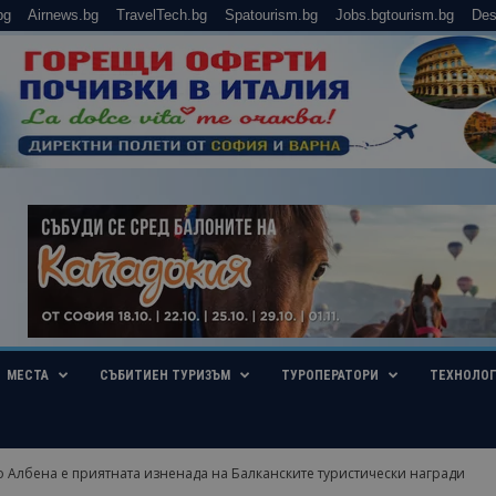
bg
Airnews.bg
TravelTech.bg
Spatourism.bg
Jobs.bgtourism.bg
Des
МЕСТА
СЪБИТИЕН ТУРИЗЪМ
ТУРОПЕРАТОРИ
ТЕХНОЛО
о Албена е приятната изненада на Балканските туристически награди