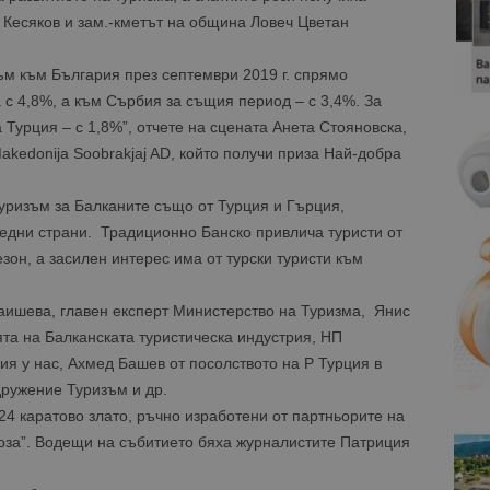
 Кесяков и зам.-кметът на община Ловеч Цветан
м към България през септември 2019 г. спрямо
 с 4,8%, а към Сърбия за същия период – с 3,4%. За
 Турция – с 1,8%”, отчете на сцената Анета Стояновска,
akedonija Soobrakjaj AD, който получи приза Най-добра
уризъм за Балканите също от Турция и Гърция,
седни страни. Традиционно Банско привлича туристи от
зон, а засилен интерес има от турски туристи към
аишева, главен експерт Министерство на Туризма, Янис
та на Балканската туристическа индустрия, НП
я у нас, Ахмед Башев от посолството на Р Турция в
дружение Туризъм и др.
24 каратово злато, ръчно изработени от партньорите на
роза”. Водещи на събитието бяха журналистите Патриция