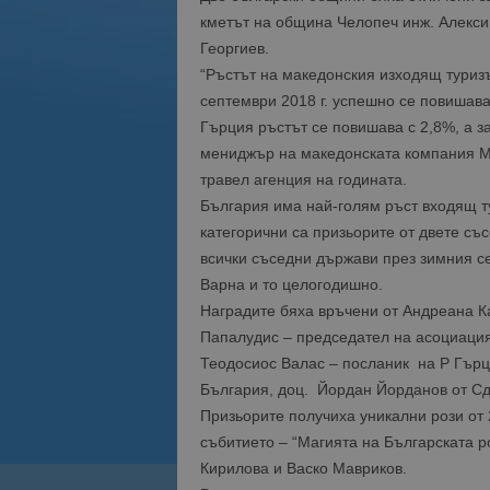
кметът на община Челопеч инж. Алекси
Георгиев.
“
Ръстът на македонския изходящ туризъ
септември 2018 г. успешно се повишава
Гърция ръстът се повишава с 2,8%, а за
мениджър на македонската компания
M
травел агенция на годината.
България има най-голям ръст входящ т
категорични са призьорите от двете съ
всички съседни държави през зимния се
Варна и то целогодишно.
Наградите бяха връчени от Андреана К
Папалудис – председател на асоциация
Теодосиос Валас – посланик на Р Гърци
България, доц. Йордан Йорданов от С
Призьорите получиха уникални рози от 
събитието – “Магията на Българската 
Кирилова и Васко Мавриков.