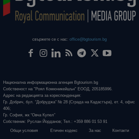
свържете се с нас:
office@bgtourism.bg
Национална информационна агенция Bgtourism.bg
Собственост на "Роял Комюникейшън" ЕООД, 205185996.
Адрес на редакцията за кореспонденция:
Гр. Добрич, бул. “Добруджа” № 28 (Сграда на Кадастъра), ет. 4, офис
406;
Гр. София, жк “Овча Купел”
Собственик: Руслан Йорданов; Тел.: +359 886 01 53 91
Общи условия
Етичен кодекс
За нас
Контакти