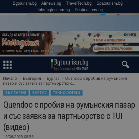
Bgtourism.bg
Airnews.bg
TravelTech.bg
Spatourism.bg
Jobs.bgtourism.bg
Destinations.bg
Начало
България
Бургас
Quendoo с пробив на румънския
пазар и със заявка за партньорство с...
БЪЛГАРИЯ
БУРГАС
ТЕХНОЛОГИИ
Quendoo с пробив на румънския пазар
и със заявка за партньорство с TUI
(видео)
19/06/2025 08:56