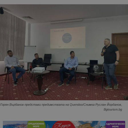
Горян Върбанов представи предимствата на Quendoo/Снимка Руслан Йорданов,
Bgtourism.bg