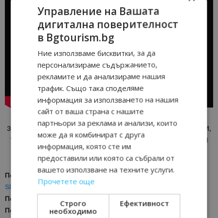
Управление на Вашата
дигитална поверителност
в Bgtourism.bg
Ние използваме бисквитки, за да
персонализираме съдържанието,
рекламите и да анализираме нашия
трафик. Също така споделяме
информация за използването на нашия
сайт от ваша страна с нашите
партньори за реклама и анализи, които
ЗА АКТУАЛНИ НОВИНИ И ПРОМОЦИИ НА АВИОКОМПАНИИ,
може да я комбинират с друга
ТУРОПЕРАТОРИ И ХОТЕЛИЕРИ - ПРИСЪЕДИНЕТЕ СЕ КЪМ
информация, която сте им
ВАЙБЪР КАНАЛА НА BGTOURISM.BG -
ВКЛЮЧИ СЕ ТУК
!
предоставили или която са събрали от
вашето използване на техните услуги.
Последвайте ни за още актуални новини
в
Google News
Прочетете още
Showcase
Последвайте
Bgtourism.bg във
VIBER
Строго
Ефективност
необходимо
Последвайте
Bgtourism.bg в
INSTAGRAM