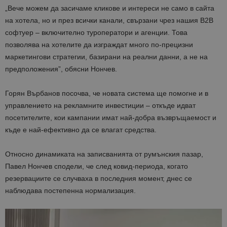
„Вече можем да засичаме кликове и интереси не само в сайта
на хотела, но и през всички канали, свързани чрез нашия B2B
софтуер – включително туроператори и агенции. Това
позволява на хотелите да изграждат много по-прецизни
маркетингови стратегии, базирани на реални данни, а не на
предположения”, обясни Нончев.
Горян Върбанов посочва, че новата система ще помогне и в
управлението на рекламните инвестиции – откъде идват
посетителите, кои кампании имат най-добра възвръщаемост и
къде е най-ефективно да се влагат средства.
Относно динамиката на записванията от румънския пазар,
Павел Нончев сподели, че след ковид-периода, когато
резервациите се случваха в последния момент, днес се
наблюдава постепенна нормализация.