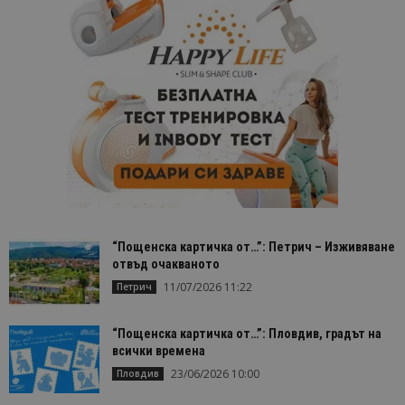
чрез
присвоява
произволн
генериран
номер кат
идентифик
на клиента
се включва
всяка заявк
страница в
даден сайт
използва з
изчисляван
данни за
посетители
сесии и
кампании 
отчетите з
анализ на
“Пощенска картичка от…”: Петрич – Изживяване
сайтовете.
отвъд очакваното
11/07/2026 11:22
Петрич
“Пощенска картичка от…”: Пловдив, градът на
всички времена
23/06/2026 10:00
Пловдив