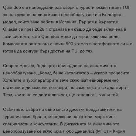
Quendoo е в напреднали разговори с туристическия гигант TUI
за въвеждане на динамично ценообразуване и в България –
модел, който вече работи в Испания, Гърция и Хърватия.
Очаква се през 2026 г. страната ни също да бъде включена в
тази система, като Quendoo може да играе ключова роля.
Компанията разполага с почти 900 хотела в портфолиото си и е
готова да осигури бърз достъп на TUI до тях.
Според Нончев, бъдещето принадлежи на динамичното
ценообразуване. „Ковид беше катализатор – ускори процесите.
Хотелите и туроператорите вече сключват едновременно
статични и динамични договори, но само докато се адаптират.
Тези, които не се дигитализират, ще отпаднат”, заяви той.
Събитието събра на едно място десетки представители на
туристическия бранш, мениджъри на хотели, маркетинг
специалисти и консултанти. В дискусията за динамичното
ценообразуване се включиха Любо Данаилов (МТС) и Кирил