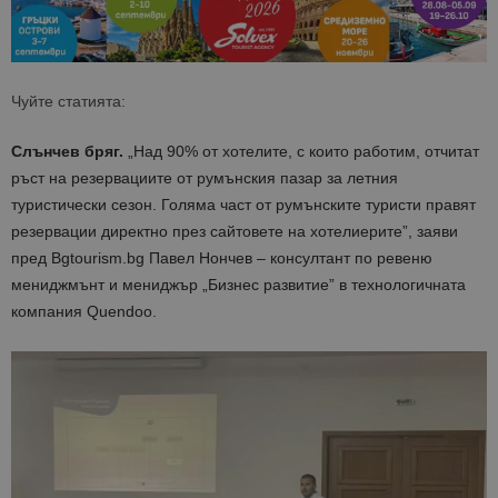
Чуйте статията:
Слънчев бряг.
„Над 90% от хотелите, с които работим, отчитат
ръст на резервациите от румънския пазар за летния
туристически сезон. Голяма част от румънските туристи правят
резервации директно през сайтовете на хотелиерите”, заяви
пред Bgtourism.bg Павел Нончев – консултант по ревеню
мениджмънт и мениджър „Бизнес развитие” в технологичната
компания Quendoo.