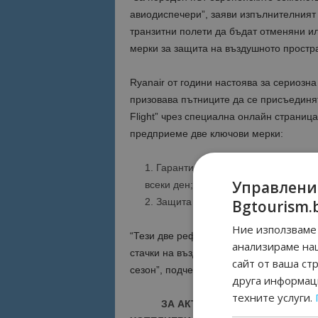
авиодиспечери”, заяви изпълнителният 
транзитни полети да бъдат отменяни 
мерки за защита на въздушното простра
Ryanair от години настоява за сериозн
призовава пътниците да се присъединят 
Flight” чрез специална онлайн страниц
предприеме две ключови мерки:
Гарантиране на пълна кадрова ос
Управлени
всеки ден;
Защита на транзитните полети (ov
Bgtourism.
Ние използваме 
“Тези две реформи биха премахнали 90
анализираме на
стачки на въздушния контрол, и биха 
сайт от ваша ст
сезон”, подчерта О’Лиъри.
друга информаци
техните услуги.
ЗА АКТУАЛНИ НОВИНИ И ПРО