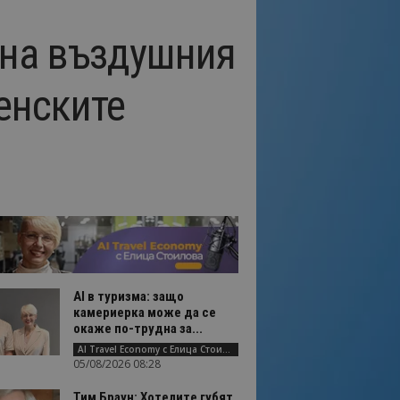
 на въздушния
енските
AI в туризма: защо
камериерка може да се
окаже по-трудна за...
AI Travel Economy с Елица Стоилова
05/08/2026 08:28
Тим Браун: Хотелите губят