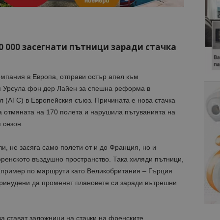
0 000 засегнати пътници заради стачка
омпания в Европа, отправи остър апел към
я Урсула фон дер Лайен за спешна реформа в
 (ATC) в Европейския съюз. Причината е нова стачка
 отмяната на 170 полета и нарушила пътуванията на
 сезон.
ли, не засяга само полети от и до Франция, но и
ренското въздушно пространство. Така хиляди пътници,
апример по маршрути като Великобритания – Гърция
принудени да променят плановете си заради вътрешни
а стават заложници на стачки на френските