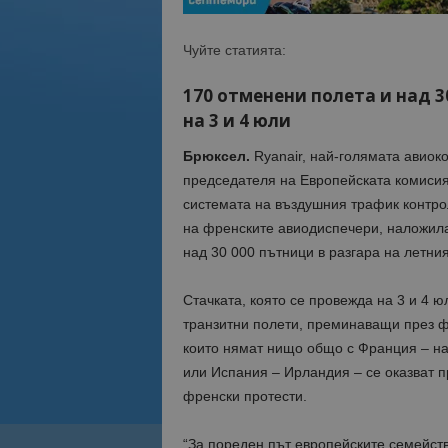
Чуйте статията:
170 отменени полета и над 3
на 3 и 4 юли
Брюксел.
Ryanair, най-голямата авиок
председателя на Европейската комиси
системата на въздушния трафик контрол
на френските авиодиспечери, наложила
над 30 000 пътници в разгара на летния
Стачката, която се провежда на 3 и 4 ю
транзитни полети, преминаващи през ф
които нямат нищо общо с Франция – н
или Испания – Ирландия – се оказват 
френски протести.
“За пореден път европейските семейств