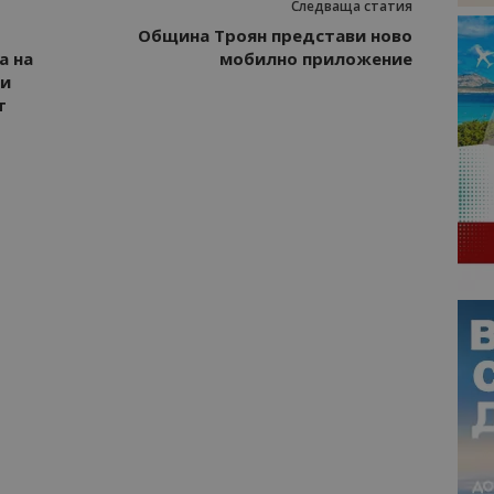
Следваща статия
Община Троян представи ново
а на
мобилно приложение
ги
т