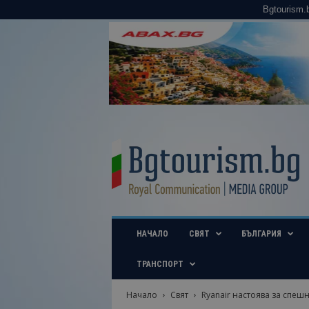
Bgtourism.
B
g
t
o
u
r
i
НАЧАЛО
СВЯТ
БЪЛГАРИЯ
s
m
.
ТРАНСПОРТ
b
g
Начало
Свят
Ryanair настоява за спеш
–