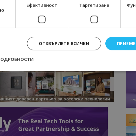
М ВАЙБЪР КАНАЛА НА BGTOURISM.BG -
ВКЛЮЧИ СЕ
Ефективност
Таргетиране
Фун
ТУК
!
мо
вини
в
Google News Showcase
R
RAM
ОТХВЪРЛЕТЕ ВСИЧКИ
ПРИЕМЕ
EBOOK
BE
ПОДРОБНОСТИ
Строго необходимо
Ефективност
Таргетиране
Функционалност
е бисквитки позволяват основната функционалност на уебсайта, като потребит
нта. Уебсайтът не може да се използва правилно без строго необходими бискви
Доставчик
/
Валиден
Описание
Домейн
до
epted
lisandraramos.com
7 дни
Тази бисквитка се използва, за да зап
bgtourism.bg
на потребителя за използването на бис