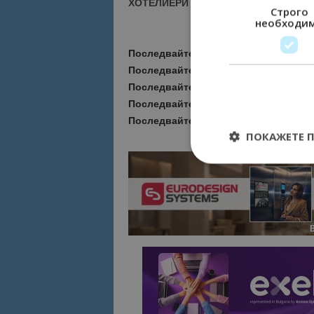
ХОТЕЛИЕРИ - ПРИСЪЕДИНЕТЕ СЕ КЪ
Строго
необходи
Последвайте ни за още актуални но
Последвайте
Bgtourism.bg във
VIBE
Последвайте
Bgtourism.bg в
INSTAG
Последвайте
Bgtourism.bg във
FAC
Последвайте
Bgtourism.bg в
YOUTU
ПОКАЖЕТЕ 
Строго необходимит
управление на акау
Име
cookie_notice_acc