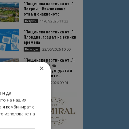
“Пощенска картичка от…”:
Петрич – Изживяване
отвъд очакваното
11/07/2026 11:22
Петрич
“Пощенска картичка от…”:
Пловдив, градът на всички
времена
23/06/2026 10:00
Пловдив
“Пощенска картичка от…”:
Перник – град на
×
традициите, културата и
вдъхновяващите...
17/06/2026 09:01
Перник
 и да
ето на нашия
а я комбинират с
то използване на