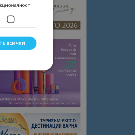
кционалност
ТЕ ВСИЧКИ
елско влизане и
тки.
омните съгласието
квитки на сайта.