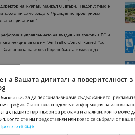
директор на Ryanair, Майкъл О’Лиъри. “Недопустимо е
или забавяни само защото Франция не предприема
нство при стачки.”
а реформа в управлението на въздушния трафик в ЕС и
към инициативата им “Air Traffic Control Ruined Your
а. Компанията настоява Европейската комисия да
игуреност на въздушния контрол за ранните полети
е на Вашата дигитална поверителност в
erflights) при национални стачки на авиодиспечерите.
bg
бисквитки, за да персонализираме съдържанието, рекламите
% от закъсненията и отменените полети, причинени от
шия трафик. Също така споделяме информация за използван
защитили милиони европейски пътници през летния
рана с нашите партньори за реклама и анализи, които може д
я, която сте им предоставили или която са събрали от ваше
Прочетете още
МОЦИИ НА АВИОКОМПАНИИ, ТУРОПЕРАТОРИ И