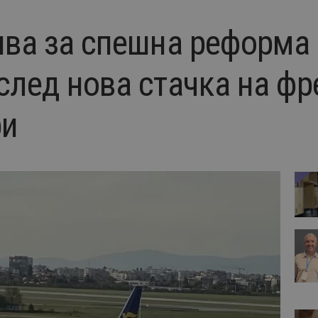
оява за спешна реформа
след нова стачка на фр
ри