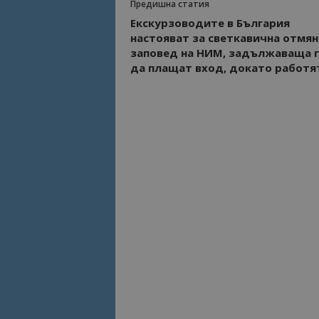
Предишна статия
Екскурзоводите в България
настояват за светкавична отмян
заповед на НИМ, задължаваща 
да плащат вход, докато работя