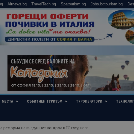
bg
Airnews.bg
TravelTech.bg
Spatourism.bg
Jobs.bgtourism.bg
Des
МЕСТА
СЪБИТИЕН ТУРИЗЪМ
ТУРОПЕРАТОРИ
ТЕХНОЛО
на реформа на въздушния контрол в ЕС след нова...