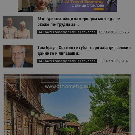
AI в туризма: защо камериерка може да се
окаже по-трудна за...
05/08/2026 08:28
AI Travel Economy с Елица Стоилова
Тим Браун: Хотелите губят пари заради грешки в
данните и липсващи...
13/07/2026 09:02
AI Travel Economy с Елица Стоилова