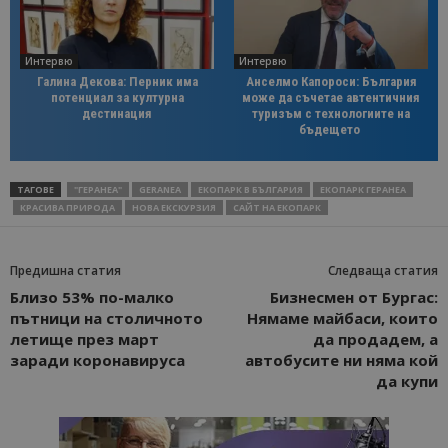
Интервю
Интервю
Галина Декова: Перник има
Анселмо Капороси: България
потенциал за културна
може да съчетае автентичния
дестинация
туризъм с технологиите на
бъдещето
ТАГОВЕ
"ГЕРАНЕА"
GERANEA
ЕКОПАРК В БЪЛГАРИЯ
ЕКОПАРК ГЕРАНЕА
КРАСИВА ПРИРОДА
НОВА ЕКСКУРЗИЯ
САЙТ НА ЕКОПАРК
Предишна статия
Следваща статия
Близо 53% по-малко
Бизнесмен от Бургас:
пътници на столичното
Нямаме майбаси, които
летище през март
да продадем, а
заради коронавируса
автобусите ни няма кой
да купи