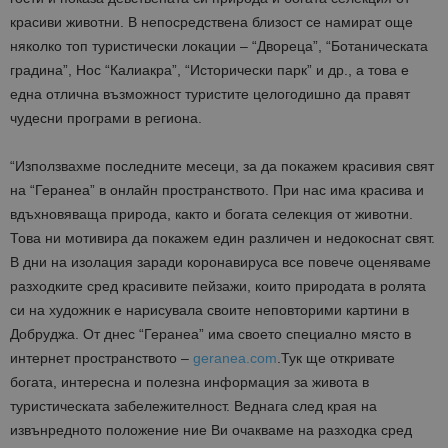
красиви животни. В непосредствена близост се намират още
няколко топ туристически локации – “Двореца”, “Ботаническата
градина”, Нос “Калиакра”, “Исторически парк” и др., а това е
една отлична възможност туристите целогодишно да правят
чудесни програми в региона.
“Използвахме последните месеци, за да покажем красивия свят
на “Геранеа” в онлайн пространството. При нас има красива и
вдъхновяваща природа, както и богата селекция от животни.
Това ни мотивира да покажем един различен и недокоснат свят.
В дни на изолация заради коронавируса все повече оценяваме
разходките сред красивите пейзажи, които природата в ролята
си на художник е нарисувала своите неповторими карт
ини в
Добруджа.
От днес “Геранеа” има своето специално място в
интернет пространството –
geranea.com
.Тук ще откривате
богата, интересна и полезна информация за живота в
туристическата забележителност. Веднага след края на
извънредното положение ние Ви очакваме на разходка сред