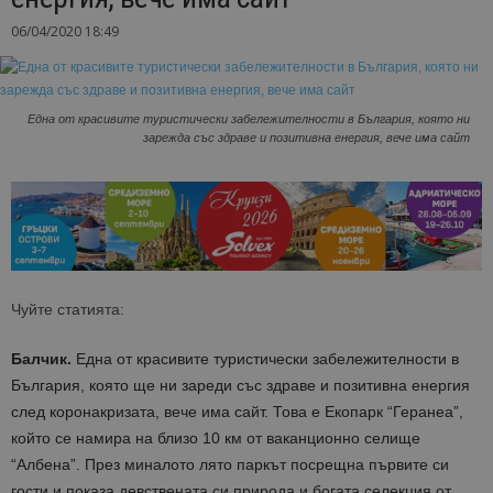
06/04/2020 18:49
Една от красивите туристически забележителности в България, която ни
зарежда със здраве и позитивна енергия, вече има сайт
Чуйте статията:
Балчик.
Една от красивите туристически забележителности в
България, която ще ни зареди със здраве и позитивна енергия
след коронакризата, вече има сайт. Това е Екопарк “Геранеа”,
който се намира на близо 10 км от ваканционно селище
“Албена”. През миналото лято паркът посрещна първите си
гости и показа девствената си природа и богата селекция от