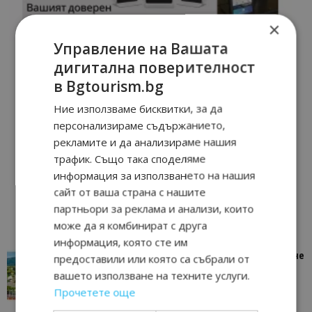
×
Управление на Вашата
дигитална поверителност
в Bgtourism.bg
Ние използваме бисквитки, за да
персонализираме съдържанието,
рекламите и да анализираме нашия
трафик. Също така споделяме
информация за използването на нашия
сайт от ваша страна с нашите
партньори за реклама и анализи, които
може да я комбинират с друга
информация, която сте им
“Пощенска картичка от…”: Петрич – Изживяване
предоставили или която са събрали от
отвъд очакваното
вашето използване на техните услуги.
11/07/2026 11:22
Петрич
Прочетете още