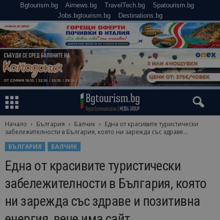
Bgtourism.bg
Airnews.bg
TravelTech.bg
Spatourism.bg
Jobs.bgtourism.bg
Destinations.bg
Начало
България
Балчик
Една от красивите туристически
забележителности в България, която ни зарежда със здраве...
БЪЛГАРИЯ
БАЛЧИК
Една от красивите туристически
забележителности в България, която
ни зарежда със здраве и позитивна
енергия, вече има сайт