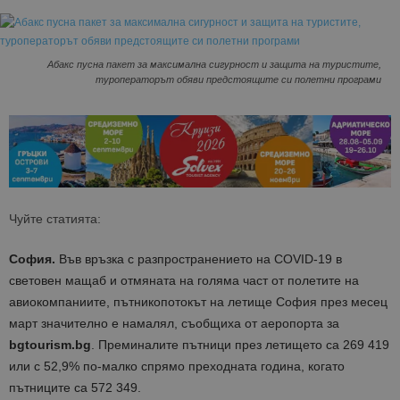
Абакс пусна пакет за максимална сигурност и защита на туристите,
туроператорът обяви предстоящите си полетни програми
Чуйте статията:
София.
Във връзка с разпространението на COVID-19 в
световен мащаб и отмяната на голяма част от полетите на
авиокомпаниите, пътникопотокът на летище София през месец
март значително e намалял, съобщиха от аеропорта за
bgtourism.bg
. Преминалите пътници през летището са 269 419
или с 52,9% по-малко спрямо преходната година, когато
пътниците са 572 349.