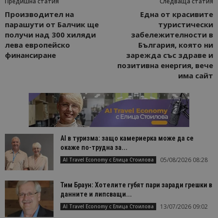
Предишна статия
Следваща статия
Производител на
Една от красивите
парашути от Балчик ще
туристически
получи над 300 хиляди
забележителности в
лева европейско
България, която ни
финансиране
зарежда със здраве и
позитивна енергия, вече
има сайт
AI в туризма: защо камериерка може да се
окаже по-трудна за...
05/08/2026 08:28
AI Travel Economy с Елица Стоилова
Тим Браун: Хотелите губят пари заради грешки в
данните и липсващи...
13/07/2026 09:02
AI Travel Economy с Елица Стоилова