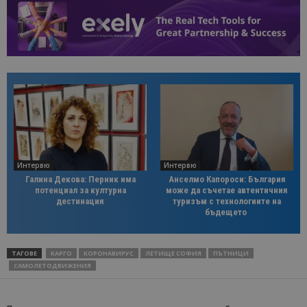
Интервю
Интервю
Галина Декова: Перник има
Анселмо Капороси: България
потенциал за културна
може да съчетае автентичния
дестинация
туризъм с технологиите на
бъдещето
ТАГОВЕ
КАРГО
КОРОНАВИРУС
ЛЕТИЩЕ СОФИЯ
ПЪТНИЦИ
САМОЛЕТОДВИЖЕНИЯ