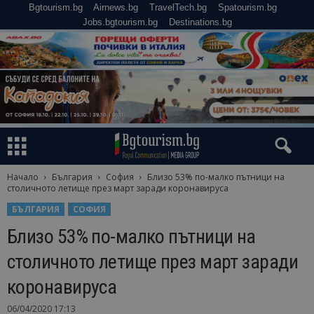
Bgtourism.bg
Airnews.bg
TravelTech.bg
Spatourism.bg
Jobs.bgtourism.bg
Destinations.bg
Начало
България
София
Близо 53% по-малко пътници на
столичното летище през март заради коронавируса
БЪЛГАРИЯ
СОФИЯ
Близо 53% по-малко пътници на
столичното летище през март заради
коронавируса
06/04/2020 17:13