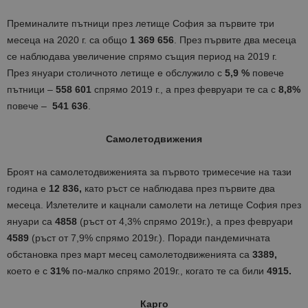
Преминалите пътници през летище София за първите три
месеца на 2020 г. са общо
1 369 656
. През първите два месеца
се наблюдава увеличение спрямо същия период на 2019 г.
През януари столичното летище е обслужило с
5,9 %
повече
пътници –
558 601
спрямо 2019 г., а през февруари те са с
8,8%
повече –
541 636
.
Самолетодвижения
Броят на самолетодвиженията за първото тримесечие на тази
година е
12 836,
като ръст се наблюдава през първите два
месеца. Излетелите и кацнали самолети на летище София през
януари са
4858
(ръст от 4,3% спрямо 2019г.), а през февруари
4589
(ръст от 7,9% спрямо 2019г.). Поради пандемичната
обстановка през март месец самолетодвиженията са
3389,
което е с
31%
по-малко спрямо 2019г., когато те са били
4915.
Карго