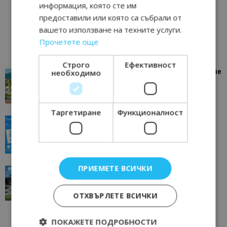
информация, която сте им
предоставили или която са събрали от
вашето използване на техните услуги.
Прочетете още
Строго
Ефективност
“Пощенска картичка от…”: Петрич – Изживяване
необходимо
отвъд очакваното
11/07/2026 11:22
Петрич
Таргетиране
Функционалност
“Пощенска картичка от…”: Пловдив, градът на
всички времена
23/06/2026 10:00
Пловдив
ПРИЕМЕТЕ ВСИЧКИ
“Пощенска картичка от…”: Перник – град на
традициите, културата и вдъхновяващите...
17/06/2026 09:01
Перник
ОТХВЪРЛЕТЕ ВСИЧКИ
ПОКАЖЕТЕ ПОДРОБНОСТИ