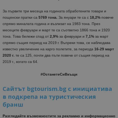
За първите три месеца на годината обработените товари и
пощенски пратки са
5769 тона.
За януари те са с
18,2%
повече
спрямо миналата година и възлизат на 1983 тона. През
месеците февруари и март те са съответно 1866 тона и 1920
тона. Това бележи спад от
2,9%
за февруари и
7,1%
за март
спрямо същия период на 2019 г. Въпреки това, се наблюдава
известно увеличение на карго полетите, за периода
16-29 март
2020 г.
те са 125, почти два пъти повече от същия период на
2019 г., когато са 64.
#ОстанетеСиВкъщи
Сайтът bgtourism.bg с инициатива
в подкрепа на туристическия
бранш
Разгледайте възможностите за рекламно и информационно