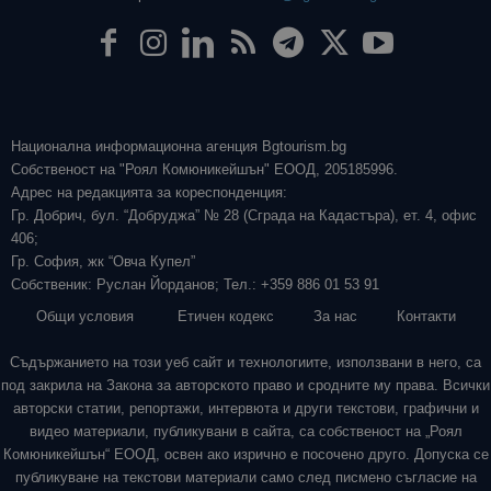
Национална информационна агенция Bgtourism.bg
Собственост на "Роял Комюникейшън" ЕООД, 205185996.
Адрес на редакцията за кореспонденция:
Гр. Добрич, бул. “Добруджа” № 28 (Сграда на Кадастъра), ет. 4, офис
406;
Гр. София, жк “Овча Купел”
Собственик: Руслан Йорданов; Тел.: +359 886 01 53 91
Общи условия
Етичен кодекс
За нас
Контакти
Съдържанието на този уеб сайт и технологиите, използвани в него, са
под закрила на Закона за авторското право и сродните му права. Всички
авторски статии, репортажи, интервюта и други текстови, графични и
видео материали, публикувани в сайта, са собственост на „Роял
Комюникейшън“ ЕООД, освен ако изрично е посочено друго. Допуска се
публикуване на текстови материали само след писмено съгласие на