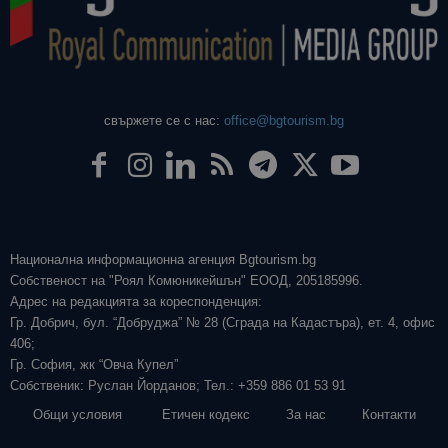
свържете се с нас:
office@bgtourism.bg
Национална информационна агенция Bgtourism.bg
Собственост на "Роял Комюникейшън" ЕООД, 205185996.
Адрес на редакцията за кореспонденция:
Гр. Добрич, бул. “Добруджа” № 28 (Сграда на Кадастъра), ет. 4, офис
406;
Гр. София, жк “Овча Купел”
Собственик: Руслан Йорданов; Тел.: +359 886 01 53 91
Общи условия
Етичен кодекс
За нас
Контакти