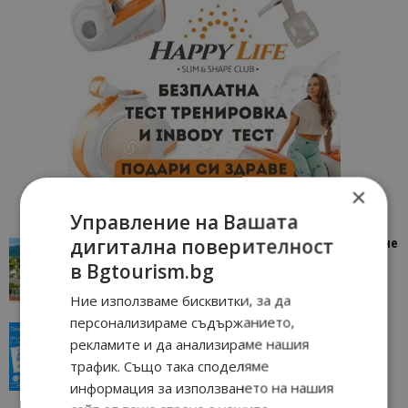
×
Управление на Вашата
дигитална поверителност
“Пощенска картичка от…”: Петрич – Изживяване
отвъд очакваното
в Bgtourism.bg
11/07/2026 11:22
Петрич
Ние използваме бисквитки, за да
персонализираме съдържанието,
“Пощенска картичка от…”: Пловдив, градът на
рекламите и да анализираме нашия
всички времена
трафик. Също така споделяме
23/06/2026 10:00
Пловдив
информация за използването на нашия