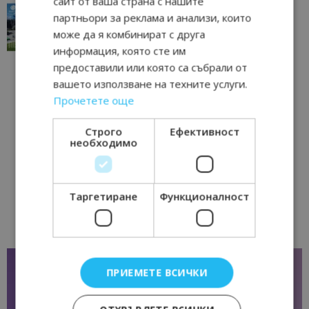
сайт от ваша страна с нашите
“Пощенска картичка от…”: Перник – град на
партньори за реклама и анализи, които
традициите, културата и вдъхновяващите...
може да я комбинират с друга
17/06/2026 09:01
Перник
информация, която сте им
предоставили или която са събрали от
вашето използване на техните услуги.
Прочетете още
Строго
Ефективност
необходимо
Таргетиране
Функционалност
ПРИЕМЕТЕ ВСИЧКИ