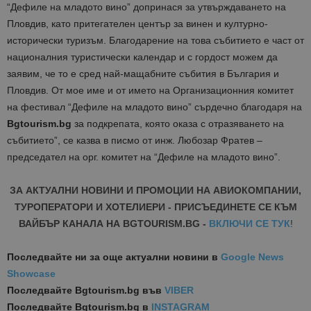
“Дефиле на младото вино” допринася за утвърждаването на
Пловдив, като притегателен център за винен и културно-
исторически туризъм. Благодарение на това събитието е част от
националния туристически календар и с гордост можем да
заявим, че то е сред най-мащабните събития в България и
Пловдив. От мое име и от името на Организационния комитет
на фестивал “Дефиле на младото вино” сърдечно благодаря на
Bgtourism.bg
за подкрепата, която оказа с отразяването на
събитието”, се казва в писмо от инж. Любозар Фратев –
председател на орг. комитет на “Дефиле на младото вино”.
ЗА АКТУАЛНИ НОВИНИ И ПРОМОЦИИ НА АВИОКОМПАНИИ,
ТУРОПЕРАТОРИ И ХОТЕЛИЕРИ - ПРИСЪЕДИНЕТЕ СЕ КЪМ
ВАЙБЪР КАНАЛА НА BGTOURISM.BG -
ВКЛЮЧИ СЕ ТУК
!
Последвайте ни за още актуални новини
в
Google News
Showcase
Последвайте
Bgtourism.bg във
VIBER
Последвайте
Bgtourism.bg в
INSTAGRAM