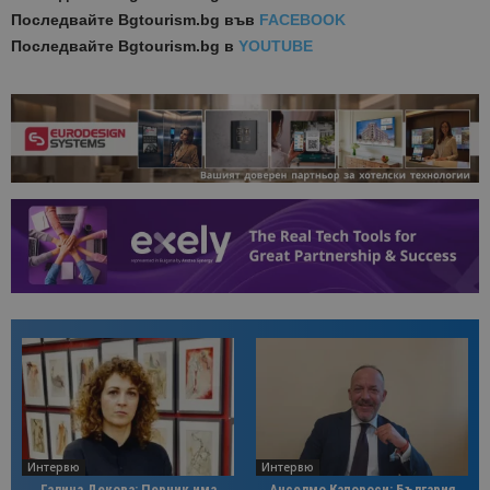
Последвайте
Bgtourism.bg във
FACEBOOK
Последвайте
Bgtourism.bg в
YOUTUBE
Интервю
Интервю
Галина Декова: Перник има
Анселмо Капороси: България