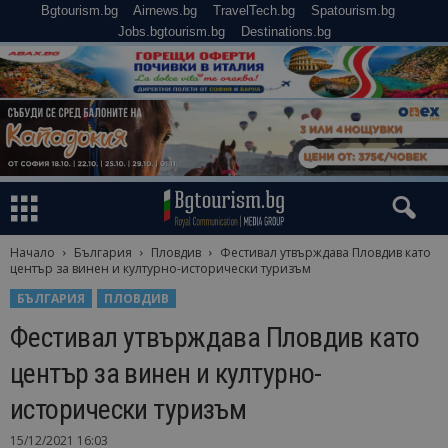
Bgtourism.bg
Airnews.bg
TravelTech.bg
Spatourism.bg
Jobs.bgtourism.bg
Destinations.bg
Начало
България
Пловдив
Фестивал утвърждава Пловдив като
център за винен и културно-исторически туризъм
БЪЛГАРИЯ
ПЛОВДИВ
Фестивал утвърждава Пловдив като
център за винен и културно-
исторически туризъм
15/12/2021 16:03