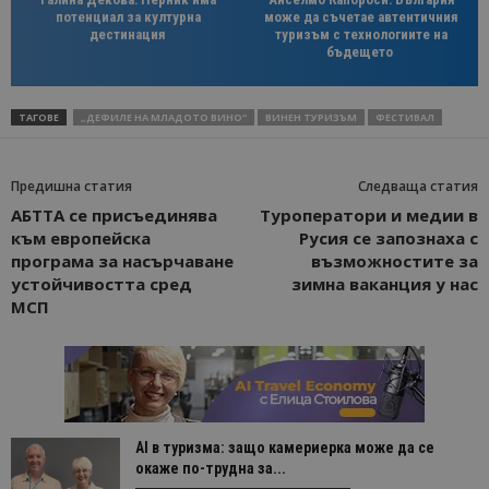
потенциал за културна
може да съчетае автентичния
дестинация
туризъм с технологиите на
бъдещето
ТАГОВЕ
„ДЕФИЛЕ НА МЛАДОТО ВИНО“
ВИНЕН ТУРИЗЪМ
ФЕСТИВАЛ
Предишна статия
Следваща статия
АБТТА се присъединява
Туроператори и медии в
към европейска
Русия се запознаха с
програма за насърчаване
възможностите за
устойчивостта сред
зимна ваканция у нас
МСП
AI в туризма: защо камериерка може да се
окаже по-трудна за...