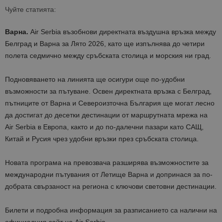
Чуйте статията:
Варна.
Air Serbia възобнови директната въздушна връзка между
Белград и Варна за Лято 2026, като ще изпълнява до четири
полета седмично между сръбската столица и морския ни град.
Подновяването на линията ще осигури още по-удобни
възможности за пътуване. Освен директната връзка с Белград,
пътниците от Варна и Североизточна България ще могат лесно
да достигат до десетки дестинации от маршрутната мрежа на
Air Serbia в Европа, както и до по-далечни пазари като САЩ,
Китай и Русия чрез удобни връзки през сръбската столица.
Новата програма на превозвача разширява възможностите за
международни пътувания от Летище Варна и допринася за по-
добрата свързаност на региона с ключови световни дестинации.
Билети и подробна информация за разписанието са налични на
официалния сайт на Air Serbia.