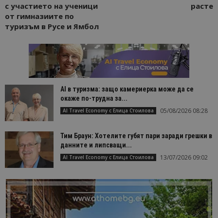
с участието на ученици
расте
от гимназиите по
туризъм в Русе и Ямбол
AI в туризма: защо камериерка може да се
окаже по-трудна за...
05/08/2026 08:28
AI Travel Economy с Елица Стоилова
Тим Браун: Хотелите губят пари заради грешки в
данните и липсващи...
13/07/2026 09:02
AI Travel Economy с Елица Стоилова