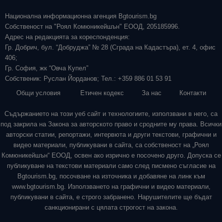
Национална информационна агенция Bgtourism.bg
Собственост на "Роял Комюникейшън" ЕООД, 205185996.
Адрес на редакцията за кореспонденция:
Гр. Добрич, бул. “Добруджа” № 28 (Сграда на Кадастъра), ет. 4, офис
406;
Гр. София, жк “Овча Купел”
Собственик: Руслан Йорданов; Тел.: +359 886 01 53 91
Общи условия
Етичен кодекс
За нас
Контакти
Съдържанието на този уеб сайт и технологиите, използвани в него, са
под закрила на Закона за авторското право и сродните му права. Всички
авторски статии, репортажи, интервюта и други текстови, графични и
видео материали, публикувани в сайта, са собственост на „Роял
Комюникейшън“ ЕООД, освен ако изрично е посочено друго. Допуска се
публикуване на текстови материали само след писмено съгласие на
Bgtourism.bg, посочване на източника и добавяне на линк към
www.bgtourism.bg. Използването на графични и видео материали,
публикувани в сайта, е строго забранено. Нарушителите ще бъдат
санкционирани с цялата строгост на закона.