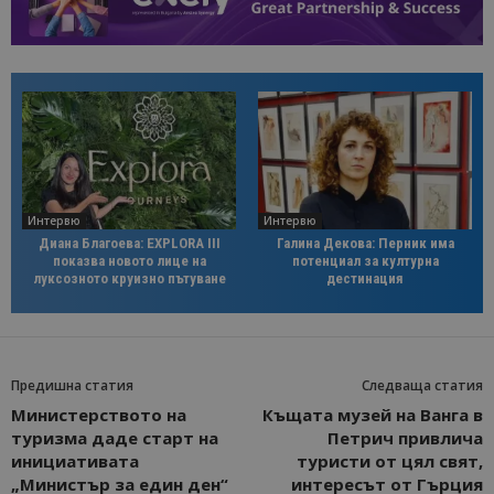
Интервю
Интервю
Диана Благоева: EXPLORA III
Галина Декова: Перник има
показва новото лице на
потенциал за културна
луксозното круизно пътуване
дестинация
Предишна статия
Следваща статия
Министерството на
Къщата музей на Ванга в
туризма даде старт на
Петрич привлича
инициативата
туристи от цял свят,
„Министър за един ден“
интересът от Гърция