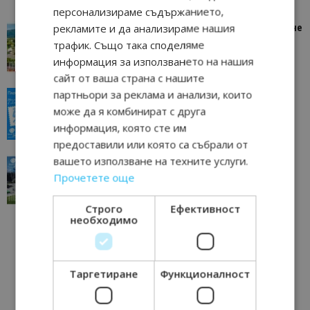
персонализираме съдържанието,
рекламите и да анализираме нашия
“Пощенска картичка от…”: Петрич – Изживяване
отвъд очакваното
трафик. Също така споделяме
11/07/2026 11:22
Петрич
информация за използването на нашия
сайт от ваша страна с нашите
партньори за реклама и анализи, които
“Пощенска картичка от…”: Пловдив, градът на
всички времена
може да я комбинират с друга
23/06/2026 10:00
Пловдив
информация, която сте им
предоставили или която са събрали от
вашето използване на техните услуги.
“Пощенска картичка от…”: Перник – град на
традициите, културата и вдъхновяващите...
Прочетете още
17/06/2026 09:01
Перник
Строго
Ефективност
необходимо
Таргетиране
Функционалност