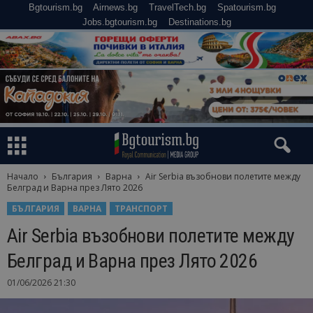
Bgtourism.bg
Airnews.bg
TravelTech.bg
Spatourism.bg
Jobs.bgtourism.bg
Destinations.bg
Начало
България
Варна
Air Serbia възобнови полетите между
Белград и Варна през Лято 2026
БЪЛГАРИЯ
ВАРНА
ТРАНСПОРТ
Air Serbia възобнови полетите между
Белград и Варна през Лято 2026
01/06/2026 21:30