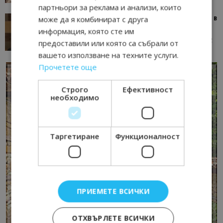
партньори за реклама и анализи, които
Тим Браун: Хотелите губят пари заради грешки в
може да я комбинират с друга
данните и липсващи...
информация, която сте им
13/07/2026 09:02
AI Travel Economy с Елица Стоилова
предоставили или която са събрали от
вашето използване на техните услуги.
Прочетете още
Строго
Ефективност
необходимо
Таргетиране
Функционалност
ПРИЕМЕТЕ ВСИЧКИ
ОТХВЪРЛЕТЕ ВСИЧКИ