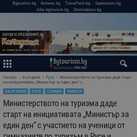
Bgtourism.bg
Airnews.bg
TravelTech.bg
Spatourism.bg
Jobs.bgtourism.bg
Destinations.bg
Начало
България
Русе
Министерството на туризма даде старт
на инициативата „Министър за един ден“ с...
БЪЛГАРИЯ
РУСЕ
СОФИЯ
ЯМБОЛ
Министерството на туризма даде
старт на инициативата „Министър за
един ден“ с участието на ученици от
гимназиите по туризъм в Русе и