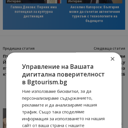
Интервю
Интервю
Галина Декова: Перник има
Анселмо Капороси: България
потенциал за културна
може да съчетае автентичния
дестинация
туризъм с технологиите на
бъдещето
Предишна статия
Следваща статия
Път до мощите на Свети
Air Serbia възобнови
×
Йоан Кръстител – едно
полетите между
Управление на Вашата
пътуване през Странджа
Белград и Варна през
дигитална поверителност
към морето
Лято 2026
в Bgtourism.bg
Ние използваме бисквитки, за да
персонализираме съдържанието,
рекламите и да анализираме нашия
AI в туризма: защо камериерка може да се
трафик. Също така споделяме
окаже по-трудна за...
информация за използването на нашия
05/08/2026 08:28
AI Travel Economy с Елица Стоилова
сайт от ваша страна с нашите