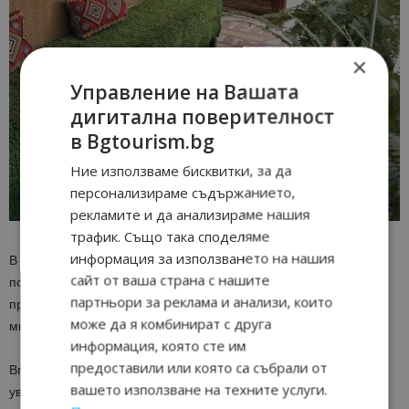
×
Управление на Вашата
дигитална поверителност
в Bgtourism.bg
Ние използваме бисквитки, за да
персонализираме съдържанието,
рекламите и да анализираме нашия
трафик. Също така споделяме
информация за използването на нашия
В малката лятна кухня Ванга е приемала голяма част от
сайт от ваша страна с нашите
посетителите си. Там се намира нейното обичайно място до
партньори за реклама и анализи, които
прозореца, както и телефон, който остава свидетел на
може да я комбинират с друга
множество разговори, свързани с човешки съдби.
информация, която сте им
предоставили или която са събрали от
Впечатление прави вниманието към съхранението на дома и
вашето използване на техните услуги.
уважението към паметта ѝ. Всяко помещение е поддържано