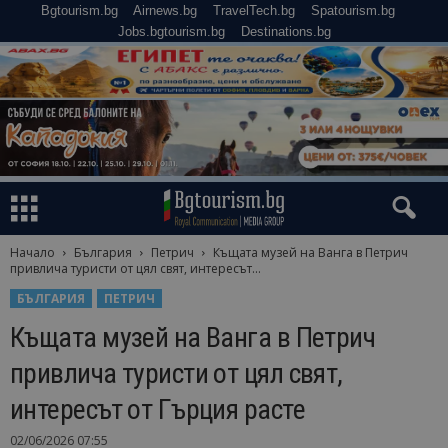
Bgtourism.bg
Airnews.bg
TravelTech.bg
Spatourism.bg
Jobs.bgtourism.bg
Destinations.bg
Начало
България
Петрич
Къщата музей на Ванга в Петрич
привлича туристи от цял свят, интересът...
БЪЛГАРИЯ
ПЕТРИЧ
Къщата музей на Ванга в Петрич
привлича туристи от цял свят,
интересът от Гърция расте
02/06/2026 07:55