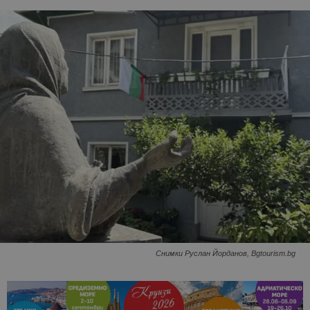
Снимки Руслан Йорданов, Bgtourism.bg