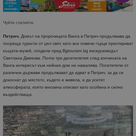
Чуйте статията:
Петрич.
Домът на пророчицата Ванга в Петрич продължава да
посреща туристи от цял свят, като все повече гърци преоткриват
къщата-музей, сподели пред Bgtourism.bg екскурзоводът
Светлана Джекова. Почти три десетилетия след кончината на
Ванга интересът към нейния дом не намалява. Посетители от
различни държави продължават да идват в Петрич, за да се
докоснат до мястото, където е живяла, и да усетят
атмосферата, която мнозина описват като особена и силно
въздействаща.