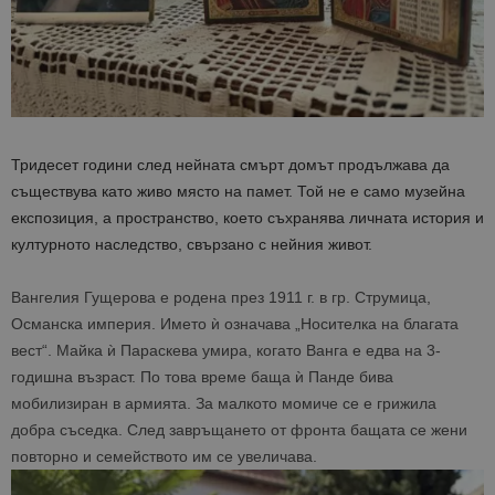
Име
Описание
Доставчик
Домейн
/
Валиден
до
Име
Описание
Домейн
до
sc_is_visitor_unique
1 година
Използва се
StatCounter
Декларацията за
1 месец
за
is_visitor_unique
Ltd
1 година
Тази бискв
StatCounter
поверителност на Google
съхраняван
.bgtourism.bg
1 месец
се използва
.statcounter.com
на броя
да се опре
посещения.
дали посет
е уникален
сайта чрез
присвоява
Тридесет години след нейната смърт домът продължава да
уникален
посетител 
съществува като живо място на памет. Той не е само музейна
помага за
проследяв
експозиция, а пространство, което съхранява личната история и
на
културното наследство, свързано с нейния живот.
посетител
на навигац
взаимодей
с уебсайта
Вангелия Гущерова е родена през 1911 г. в гр. Струмица,
статистиче
цели.
Османска империя. Името ѝ означава „Носителка на благата
вест“. Майка ѝ Параскева умира, когато Ванга е едва на 3-
is_unique
1 година
Тази бискв
StatCounter
1 месец
е зададена
Ltd
годишна възраст. По това време баща ѝ Панде бива
StatCounter
.statcounter.com
да опреде
мобилизиран в армията. За малкото момиче се е грижила
дали сте за
добра съседка. След завръщането от фронта бащата се жени
първи път
завръщащ 
повторно и семейството им се увеличава.
посетител.