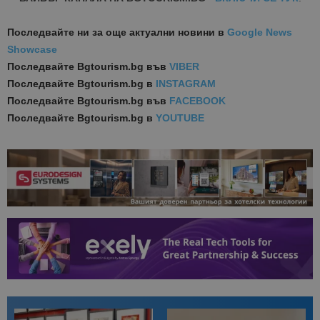
Последвайте ни за още актуални новини
в
Google News
Showcase
Последвайте
Bgtourism.bg във
VIBER
Последвайте
Bgtourism.bg в
INSTAGRAM
Последвайте
Bgtourism.bg във
FACEBOOK
Последвайте
Bgtourism.bg в
YOUTUBE