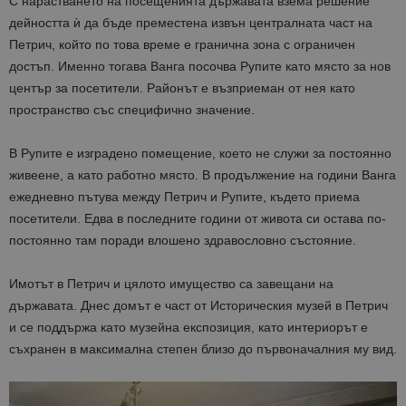
С нарастването на посещенията държавата взема решение
дейността ѝ да бъде преместена извън централната част на
Петрич, който по това време е гранична зона с ограничен
достъп. Именно тогава Ванга посочва Рупите като място за нов
център за посетители. Районът е възприеман от нея като
пространство със специфично значение.
В Рупите е изградено помещение, което не служи за постоянно
живеене, а като работно място. В продължение на години Ванга
ежедневно пътува между Петрич и Рупите, където приема
посетители. Едва в последните години от живота си остава по-
постоянно там поради влошено здравословно състояние.
Имотът в Петрич и цялото имущество са завещани на
държавата. Днес домът е част от Историческия музей в Петрич
и се поддържа като музейна експозиция, като интериорът е
съхранен в максимална степен близо до първоначалния му вид.