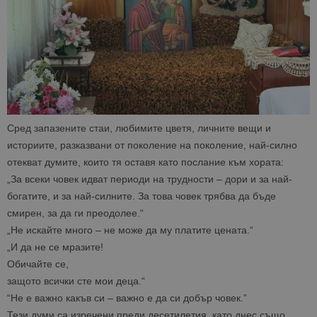
Сред запазените стаи, любимите цветя, личните вещи и
историите, разказвани от поколение на поколение, най-силно
отекват думите, които тя оставя като послание към хората:
„За всеки човек идват периоди на трудности – дори и за най-
богатите, и за най-силните. За това човек трябва да бъде
смирен, за да ги преодолее.“
„Не искайте много – не може да му платите цената.“
„И да не се мразите!
Обичайте се,
защото всички сте мои деца.“
“Не е важно какъв си – важно е да си добър човек.”
Тези думи са изречени преди десетилетия, като днес също