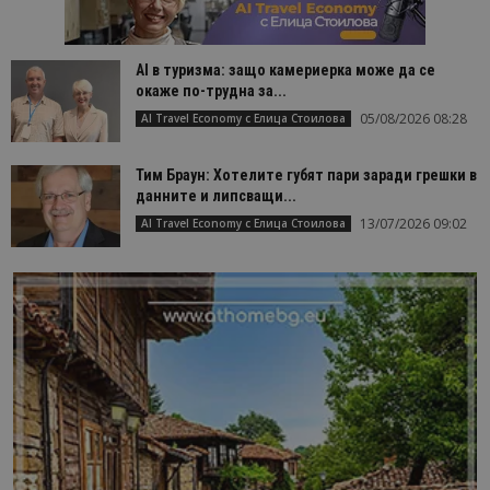
AI в туризма: защо камериерка може да се
окаже по-трудна за...
05/08/2026 08:28
AI Travel Economy с Елица Стоилова
Тим Браун: Хотелите губят пари заради грешки в
данните и липсващи...
13/07/2026 09:02
AI Travel Economy с Елица Стоилова