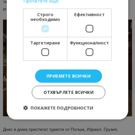
Прочетете още
така, че да отразява историческата стойност на мястото и
ролята му в българската културна памет.
Строго
Ефективност
необходимо
Таргетиране
Функционалност
ПРИЕМЕТЕ ВСИЧКИ
ОТХВЪРЛЕТЕ ВСИЧКИ
ПОКАЖЕТЕ ПОДРОБНОСТИ
Днес в дома пристигат туристи от Полша, Израел, Грузия,
Строго необходимо
Ефективност