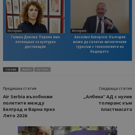
Интервю
Интервю
Галина Декова: Перник има
Анселмо Капороси: България
потенциал за културна
може да съчетае автентичния
дестинация
туризъм с технологиите на
бъдещето
ТАГОВЕ
ВАНГА
ПЕТРИЧ
Предишна статия
Следваща статия
Air Serbia възобнови
„Албена“ АД с нулев
полетите между
толеранс към
Белград и Варна през
пластмасата
Лято 2026