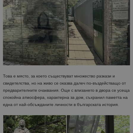
Това е място, за което съществуват множество разкази и
свидетелства, но на живо се оказва далеч по-въздействащо от
предварителните очаквания. Още с влизането в двора се усеща
спокойна атмосфера, характерна за дом, съхранил паметта на
една от най-обсъжданите личности в българската история.