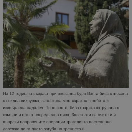
_ga_B09EBBY8PY
.bgtourism.bg
1 година
Тази бискв
1 месец
се използв
Google Anal
за запазва
състояние
сесията.
_ga_WXPDN4HSCV
.bgtourism.bg
1 година
Тази бискв
1 месец
се използв
Google Anal
за запазва
състояние
сесията.
_ga_FK650GXHRZ
.bgtourism.bg
1 година
Тази бискв
1 месец
се използв
Google Anal
за запазва
състояние
сесията.
_ga
1 година
Името на т
Google LLC
1 месец
бисквитка 
.bgtourism.bg
На 12-годишна възраст при внезапна буря Ванга бива отнесена
свързано с
Google
от силна вихрушка, завъртяна многократно в небето и
Universal
изхвърлена надалеч. По-късно тя бива открита затрупана с
Analytics -
е значител
камъни и пръст насред една нива. Засегнати са очите ѝ и
актуализац
по-често
въпреки направените операции трагедията постепенно
използвана
довежда до пълната загуба на зрението ѝ.
услуга за а