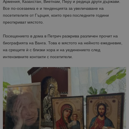
Армения, Казахстан, Виетнам, Перу и редица други държави.
Таргетиране
Функционалност
Все по-осезаема е и тенденцията за увеличаване на
посетителите от Гърция, които през последните години
Строго необходимите бисквитки позволяват
основната функционалност на уебсайта, като
преоткриват мястото.
потребителско влизане и управление на
акаунта. Уебсайтът не може да се използва
правилно без строго необходими бисквитки.
Посещението в дома в Петрич разкрива различен прочит на
Доставчик
/
Валиден
биографията на Ванга. Това е мястото на нейното ежедневие,
Име
Оп
Домейн
до
на срещите ѝ с близки хора и на уединението след
cookie_notice_accepted
lisandraramos.com
7 дни
Таз
интензивните контакти с посетители.
bgtourism.bg
бис
изп
да 
съг
на
пот
за
изп
на 
на 
Доставчик
/
Валиден