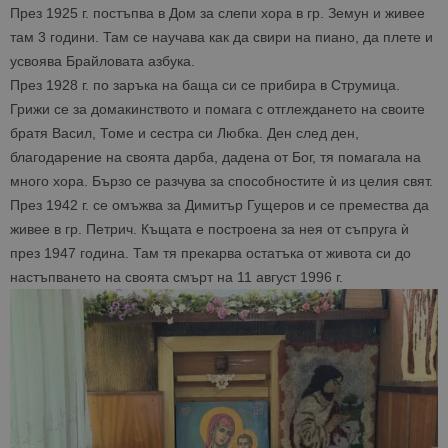
на Google.
През 1925 г. постъпва в Дом за слепи хора в гр. Земун и живее
бисквитка 
използва з
там 3 години. Там се научава как да свири на пиано, да плете и
разгранич
на уникал
усвоява Брайловата азбука.
потребите
През 1928 г. по заръка на баща си се прибира в Струмица.
чрез
присвоява
Грижи се за домакинството и помага с отглеждането на своите
произволн
генериран
братя Васил, Томе и сестра си Любка. Ден след ден,
номер кат
благодарение на своята дарба, дадена от Бог, тя помагала на
идентифик
на клиента
много хора. Бързо се разчува за способностите ѝ из целия свят.
се включва
всяка заявк
През 1942 г. се омъжва за Димитър Гущеров и се премества да
страница в
даден сайт
живее в гр. Петрич. Къщата е построена за нея от съпруга ѝ
използва з
през 1947 година. Там тя прекарва остатъка от живота си до
изчисляван
данни за
настъпването на своята смърт на 11 август 1996 г.
посетители
сесии и
кампании 
отчетите з
анализ на
сайтовете.