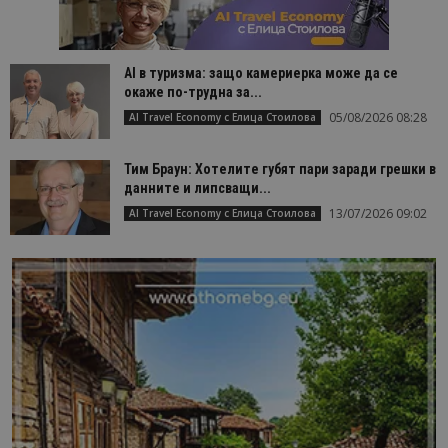
AI в туризма: защо камериерка може да се
окаже по-трудна за...
05/08/2026 08:28
AI Travel Economy с Елица Стоилова
Тим Браун: Хотелите губят пари заради грешки в
данните и липсващи...
13/07/2026 09:02
AI Travel Economy с Елица Стоилова