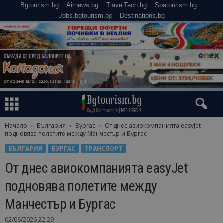
Bgtourism.bg
Airnews.bg
TravelTech.bg
Spatourism.bg
Jobs.bgtourism.bg
Destinations.bg
Начало
България
Бургас
От днес авиокомпанията easyJet
подновява полетите между Манчестър и Бургас
БЪЛГАРИЯ
БУРГАС
ТРАНСПОРТ
От днес авиокомпанията easyJet
подновява полетите между
Манчестър и Бургас
02/06/2026 22:29