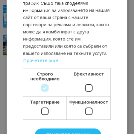
трафик. Също така споделяме
“Пощенска картичка от…”: Пловдив, градът на
информация за използването на нашия
всички времена
сайт от ваша страна с нашите
23/06/2026 10:00
Пловдив
партньори за реклама и анализи, които
може да я комбинират с друга
“Пощенска картичка от…”: Перник – град на
информация, която сте им
традициите, културата и вдъхновяващите...
предоставили или която са събрали от
17/06/2026 09:01
Перник
вашето използване на техните услуги.
Прочетете още
Строго
Ефективност
необходимо
Таргетиране
Функционалност