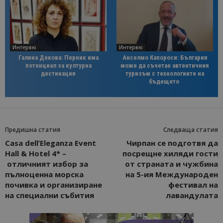
Интервю
Интервю
Галина Декова: Перник има
Анселмо Капороси: България
потенциал за културна
може да съчетае автентичния
дестинация
туризъм с технологиите на
бъдещето
Предишна статия
Следваща статия
Casa dell’Eleganza Event
Чирпан се подготвя да
Hall & Hotel 4* –
посрещне хиляди гости
отличният избор за
от страната и чужбина
пълноценна морска
на 5-ия Международен
почивка и организиране
фестивал на
на специални събития
лавандулата