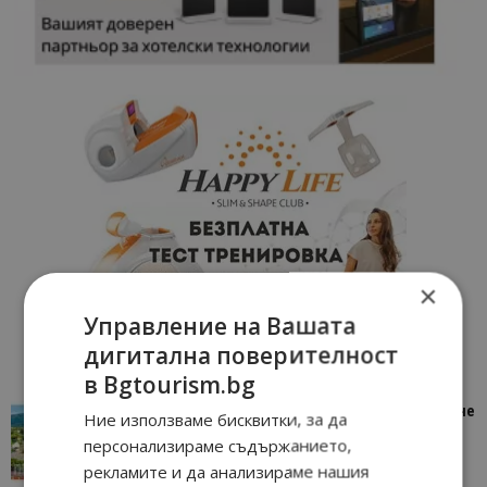
×
Управление на Вашата
дигитална поверителност
в Bgtourism.bg
“Пощенска картичка от…”: Петрич – Изживяване
Ние използваме бисквитки, за да
отвъд очакваното
персонализираме съдържанието,
11/07/2026 11:22
Петрич
рекламите и да анализираме нашия