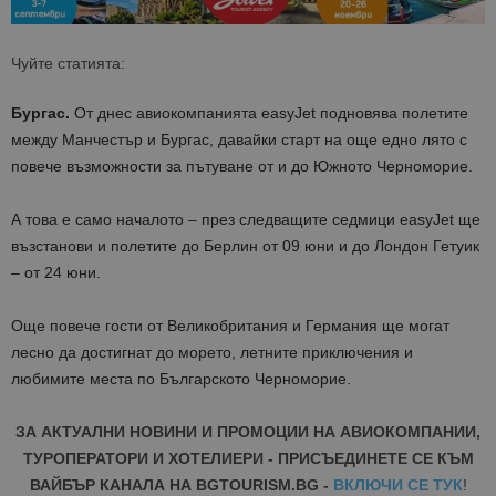
Чуйте статията:
Бургас.
От днес авиокомпанията easyJet подновява полетите
между Манчестър и Бургас, давайки старт на още едно лято с
повече възможности за пътуване от и до Южното Черноморие.
А това е само началото – през следващите седмици easyJet ще
възстанови и полетите до Берлин от 09 юни и до Лондон Гетуик
– от 24 юни.
Още повече гости от Великобритания и Германия ще могат
лесно да достигнат до морето, летните приключения и
любимите места по Българското Черноморие.
ЗА АКТУАЛНИ НОВИНИ И ПРОМОЦИИ НА АВИОКОМПАНИИ,
ТУРОПЕРАТОРИ И ХОТЕЛИЕРИ - ПРИСЪЕДИНЕТЕ СЕ КЪМ
ВАЙБЪР КАНАЛА НА BGTOURISM.BG -
ВКЛЮЧИ СЕ ТУК
!