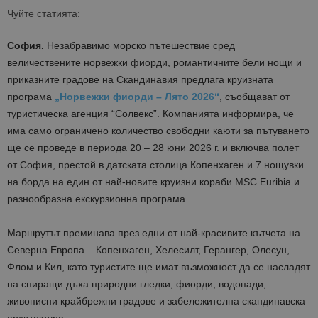
Чуйте статията:
София.
Незабравимо морско пътешествие сред
величествените норвежки фиорди, романтичните бели нощи и
приказните градове на Скандинавия предлага круизната
програма
„Норвежки фиорди – Лято 2026“
, съобщават от
туристическа агенция “Солвекс”. Компанията информира, че
има само ограничено количество свободни каюти за пътуването
ще се проведе в периода 20 – 28 юни 2026 г. и включва полет
от София, престой в датската столица Копенхаген и 7 нощувки
на борда на един от най-новите круизни кораби МSC Euribia и
разнообразна екскурзионна програма.
Маршрутът преминава през едни от най-красивите кътчета на
Северна Европа – Копенхаген, Хелесилт, Герангер, Олесун,
Флом и Кил, като туристите ще имат възможност да се насладят
на спиращи дъха природни гледки, фиорди, водопади,
живописни крайбрежни градове и забележителна скандинавска