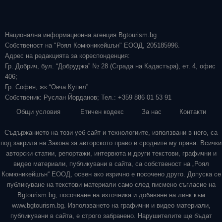
Национална информационна агенция Bgtourism.bg
Собственост на "Роял Комюникейшън" ЕООД, 205185996.
Адрес на редакцията за кореспонденция:
Гр. Добрич, бул. “Добруджа” № 28 (Сграда на Кадастъра), ет. 4, офис
406;
Гр. София, жк “Овча Купел”
Собственик: Руслан Йорданов; Тел.: +359 886 01 53 91
Общи условия
Етичен кодекс
За нас
Контакти
Съдържанието на този уеб сайт и технологиите, използвани в него, са
под закрила на Закона за авторското право и сродните му права. Всички
авторски статии, репортажи, интервюта и други текстови, графични и
видео материали, публикувани в сайта, са собственост на „Роял
Комюникейшън“ ЕООД, освен ако изрично е посочено друго. Допуска се
публикуване на текстови материали само след писмено съгласие на
Bgtourism.bg, посочване на източника и добавяне на линк към
www.bgtourism.bg. Използването на графични и видео материали,
публикувани в сайта, е строго забранено. Нарушителите ще бъдат