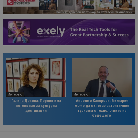
Интервю
Интервю
Галина Декова: Перник има
Анселмо Капороси: България
потенциал за културна
може да съчетае автентичния
дестинация
туризъм с технологиите на
бъдещето