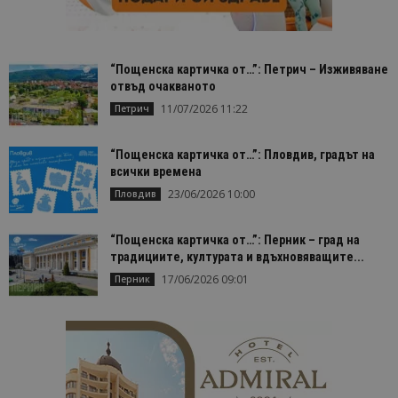
cookie_notice_accepted
lisandraramos.com
7 дни
Таз
bgtourism.bg
бис
изп
да 
съг
“Пощенска картичка от…”: Петрич – Изживяване
на
отвъд очакваното
пот
за
11/07/2026 11:22
Петрич
изп
на 
на 
“Пощенска картичка от…”: Пловдив, градът на
всички времена
23/06/2026 10:00
Пловдив
Доставчик
/
Валиден
“Пощенска картичка от…”: Перник – град на
Име
Описание
Доставчик
Домейн
/
Валиден
до
традициите, културата и вдъхновяващите...
Име
Описание
Домейн
до
sc_is_visitor_unique
1 година
Използва се
StatCounter
17/06/2026 09:01
Декларацията за
Перник
1 месец
за
is_visitor_unique
Ltd
1 година
Тази бискв
StatCounter
поверителност на Google
съхраняван
.bgtourism.bg
1 месец
се използва
.statcounter.com
на броя
да се опре
посещения.
дали посет
е уникален
сайта чрез
присвоява
уникален
посетител 