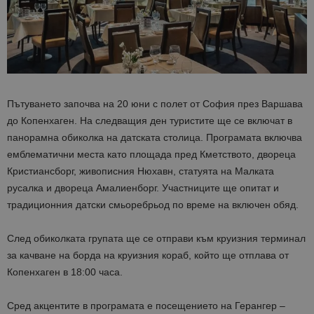
Пътуването започва на 20 юни с полет от София през Варшава
до Копенхаген. На следващия ден туристите ще се включат в
панорамна обиколка на датската столица. Програмата включва
емблематични места като площада пред Кметството, двореца
Кристиансборг, живописния Нюхавн, статуята на Малката
русалка и двореца Амалиенборг. Участниците ще опитат и
традиционния датски смьоребрьод по време на включен обяд.
След обиколката групата ще се отправи към круизния терминал
за качване на борда на круизния кораб, който ще отплава от
Копенхаген в 18:00 часа.
Сред акцентите в програмата е посещението на Герангер –