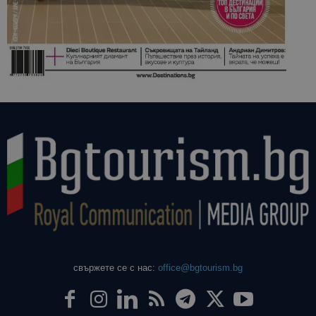
свържете се с нас:
office@bgtourism.bg