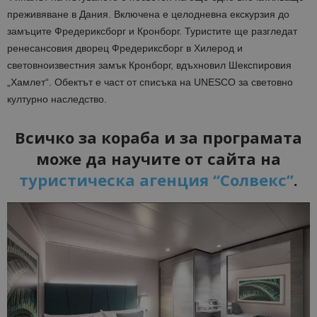
преживяване в Дания. Включена е целодневна екскурзия до
замъците Фредериксборг и Кронборг. Туристите ще разгледат
ренесансовия дворец Фредериксборг в Хилерод и
световноизвестния замък Кронборг, вдъхновил Шекспировия
„Хамлет“. Обектът е част от списъка на UNESCO за световно
културно наследство.
Всичко за кораба и за програмата
може да научите от сайта на
туристическа агенция “Солвекс”
.