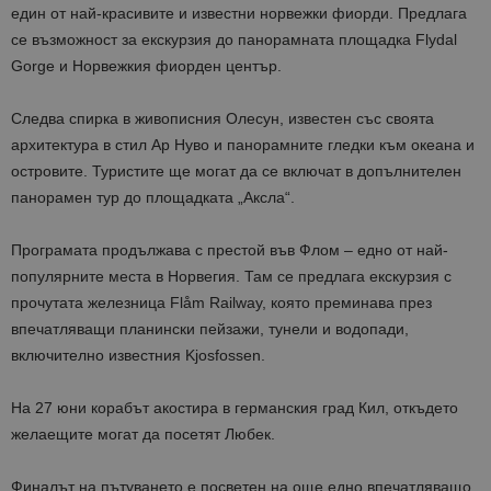
един от най-красивите и известни норвежки фиорди. Предлага
се възможност за екскурзия до панорамната площадка Flydal
Gorge и Норвежкия фиорден център.
Следва спирка в живописния Олесун, известен със своята
архитектура в стил Ар Нуво и панорамните гледки към океана и
островите. Туристите ще могат да се включат в допълнителен
панорамен тур до площадката „Аксла“.
Програмата продължава с престой във Флом – едно от най-
популярните места в Норвегия. Там се предлага екскурзия с
прочутата железница Flåm Railway, която преминава през
впечатляващи планински пейзажи, тунели и водопади,
включително известния Kjosfossen.
На 27 юни корабът акостира в германския град Кил, откъдето
желаещите могат да посетят Любек.
Финалът на пътуването е посветен на още едно впечатляващо