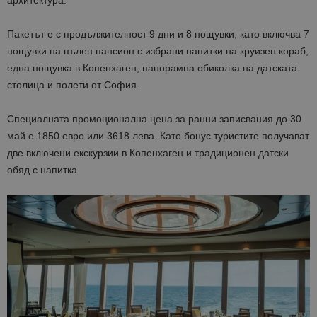
архитектура.
Пакетът е с продължителност 9 дни и 8 нощувки, като включва 7
нощувки на пълен пансион с избрани напитки на круизен кораб,
една нощувка в Копенхаген, панорамна обиколка на датската
столица и полети от София.
Специалната промоционална цена за ранни записвания до 30
май е 1850 евро или 3618 лева. Като бонус туристите получават
две включени екскурзии в Копенхаген и традиционен датски
обяд с напитка.