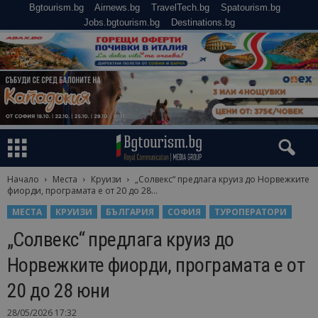
Bgtourism.bg
Airnews.bg
TravelTech.bg
Spatourism.bg
Jobs.bgtourism.bg
Destinations.bg
Начало
Места
Круизи
„Солвекс“ предлага круиз до Норвежките
фиорди, програмата е от 20 до 28...
МЕСТА
КРУИЗИ
БЪЛГАРИЯ
СОФИЯ
ТУРОПЕРАТОРИ
„Солвекс“ предлага круиз до
Норвежките фиорди, програмата е от
20 до 28 юни
28/05/2026 17:32