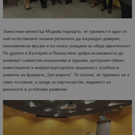
Заместник-министър Модева подчерта, че туризмът е един от
най-естествените начини регионите да изграждат доверие,
икономически връзки и по-силно усещане за обща идентичност.
По думите ѝ България и Полша имат добри възможности да
развиват съвместни инициативи в туризма, културния обмен,
инвестициите и инфраструктурната свързаност, особено в
рамките на формата „Три морета“. Тя посочи, че туризмът не е
само пътуване, а среда за партньорство, видимост на
регионите и устойчиво развитие.