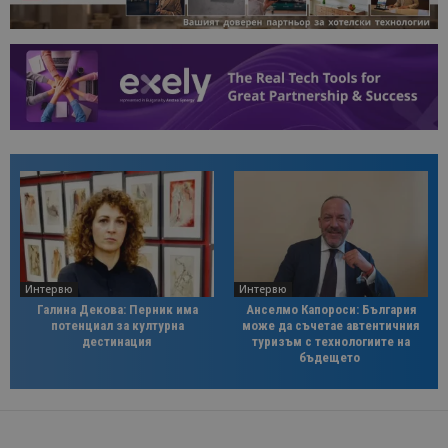
Интервю
Интервю
Галина Декова: Перник има
Анселмо Капороси: България
потенциал за културна
може да съчетае автентичния
дестинация
туризъм с технологиите на
бъдещето