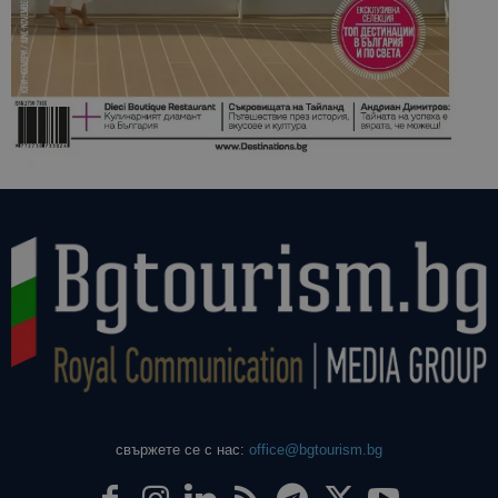
свържете се с нас:
office@bgtourism.bg