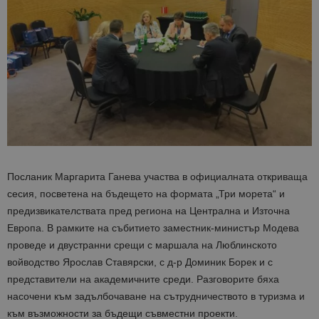
Посланик Маргарита Ганева участва в официалната откриваща
сесия, посветена на бъдещето на формата „Три морета“ и
предизвикателствата пред региона на Централна и Източна
Европа. В рамките на събитието заместник-министър Модева
проведе и двустранни срещи с маршала на Люблинското
войводство Ярослав Ставярски, с д-р Доминик Борек и с
представители на академичните среди. Разговорите бяха
насочени към задълбочаване на сътрудничеството в туризма и
към възможности за бъдещи съвместни проекти.