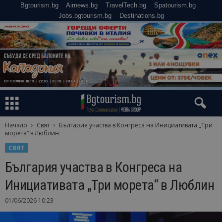
Bgtourism.bg
Airnews.bg
TravelTech.bg
Spatourism.bg
Jobs.bgtourism.bg
Destinations.bg
Начало
Свят
България участва в Конгреса на Инициативата „Три
морета“ в Люблин
СВЯТ
България участва в Конгреса на
Инициативата „Три морета“ в Люблин
01/06/2026 10:23