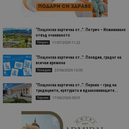
Домейн
до
cookie_notice_accepted
lisandraramos.com
7 дни
Таз
bgtourism.bg
бис
изп
да 
съг
на
“Пощенска картичка от…”: Петрич – Изживяване
пот
отвъд очакваното
за
изп
11/07/2026 11:22
Петрич
на 
на 
“Пощенска картичка от…”: Пловдив, градът на
всички времена
23/06/2026 10:00
Пловдив
Доставчик
/
Валиден
Име
Описание
Доставчик
Домейн
/
Валиден
до
“Пощенска картичка от…”: Перник – град на
Име
Описание
Домейн
до
традициите, културата и вдъхновяващите...
sc_is_visitor_unique
1 година
Използва се
StatCounter
Декларацията за
1 месец
за
17/06/2026 09:01
is_visitor_unique
Ltd
1 година
Тази бискв
Перник
StatCounter
поверителност на Google
съхраняван
.bgtourism.bg
1 месец
се използва
.statcounter.com
на броя
да се опре
посещения.
дали посет
е уникален
сайта чрез
присвоява
уникален