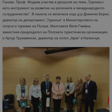
Ганева. Проф. Модева участва в дискусия на тема „Туризмът
като инструмент за развитие на регионите и международното
сътрудничество“. В панела се включиха още д-р Доминик Борек,
директор на департамент „Туризъм“ в Министерството на
спорта и туризма на Полша, Малгожата Вилк-Гживна,
заместник-председател на Полската туристическа организация,
и Артур Трукавински, директор на хотел „Арке“ в Наленчув.