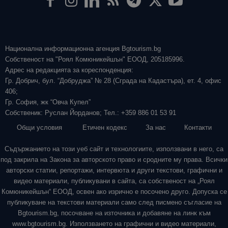
Национална информационна агенция Bgtourism.bg
Собственост на "Роял Комюникейшън" ЕООД, 205185996.
Адрес на редакцията за кореспонденция:
Гр. Добрич, бул. “Добруджа” № 28 (Сграда на Кадастъра), ет. 4, офис
406;
Гр. София, жк “Овча Купел”
Собственик: Руслан Йорданов; Тел.: +359 886 01 53 91
Общи условия
Етичен кодекс
За нас
Контакти
Съдържанието на този уеб сайт и технологиите, използвани в него, са
под закрила на Закона за авторското право и сродните му права. Всички
авторски статии, репортажи, интервюта и други текстови, графични и
видео материали, публикувани в сайта, са собственост на „Роял
Комюникейшън“ ЕООД, освен ако изрично е посочено друго. Допуска се
публикуване на текстови материали само след писмено съгласие на
Bgtourism.bg, посочване на източника и добавяне на линк към
www.bgtourism.bg. Използването на графични и видео материали,