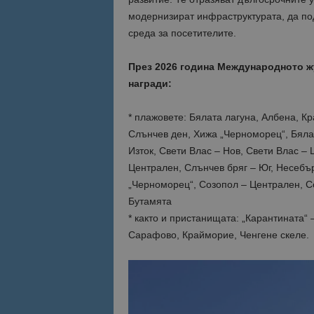
модернизират инфраструктурата, да по
Име
среда за посетителите.
Име
sc_is_visitor_uniq
is_visitor_unique
През 2026 година Международното ж
награди:
is_unique
* плажовете: Бялата лагуна, Албена, К
Слънчев ден, Хижа „Черноморец“, Бяла 
Изток, Свети Влас – Нов, Свети Влас –
_ga_B09EBBY8PY
Централен, Слънчев бряг – Юг, Несебър
_ga_WXPDN4HSCV
„Черноморец“, Созопол – Централен, С
Бутамята
_ga_FK650GXHRZ
* както и пристанищата: „Карантината“
Сарафово, Крайморие, Ченгене скеле.
_ga