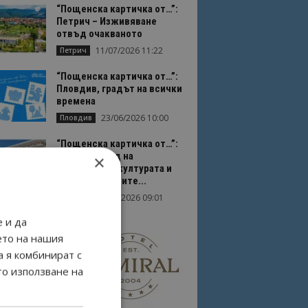
“Пощенска картичка от…”:
Петрич – Изживяване
отвъд очакваното
11/07/2026 11:22
Петрич
“Пощенска картичка от…”:
Пловдив, градът на всички
времена
23/06/2026 10:00
Пловдив
“Пощенска картичка от…”:
Перник – град на
×
традициите, културата и
вдъхновяващите...
17/06/2026 09:01
Перник
 и да
ето на нашия
а я комбинират с
то използване на