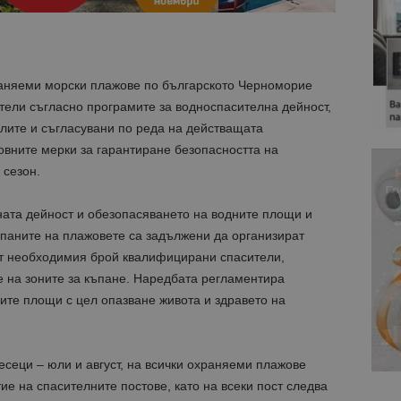
раняеми морски плажове по българското Черноморие
тели съгласно програмите за водноспасителна дейност,
лите и съгласувани по реда на действащата
овните мерки за гарантиране безопасността на
 сезон.
ата дейност и обезопасяването на водните площи и
опаните на плажовете са задължени да организират
ят необходимия брой квалифицирани спасители,
 на зоните за къпане. Наредбата регламентира
ите площи с цел опазване живота и здравето на
сеци – юли и август, на всички охраняеми плажове
ие на спасителните постове, като на всеки пост следва