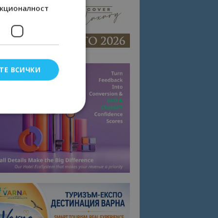
кционалност
ТЕ ВСИЧКИ
елско влизане и
тки.
омните съгласието
квитки на сайта.