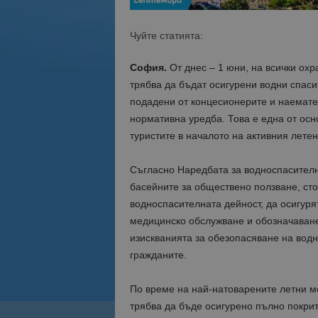
Чуйте статията:
София.
От днес – 1 юни, на всички ох
трябва да бъдат осигурени водни спаси
подадени от концесионерите и наемате
нормативна уредба. Това е една от осн
туристите в началото на активния летен
Съгласно Наредбата за водноспасителн
басейните за обществено ползване, ст
водноспасителната дейност, да осигур
медицинско обслужване и обозначаване
изискванията за обезопасяване на водн
гражданите.
По време на най-натоварените летни ме
трябва да бъде осигурено пълно покрит