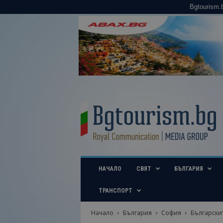
Bgtourism.
B
g
t
o
u
r
i
НАЧАЛО
СВЯТ
БЪЛГАРИЯ
s
m
.
ТРАНСПОРТ
b
g
Начало
България
София
Българскит
–