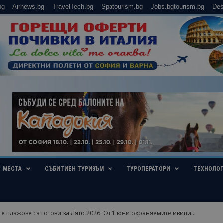
bg
Airnews.bg
TravelTech.bg
Spatourism.bg
Jobs.bgtourism.bg
Des
МЕСТА
СЪБИТИЕН ТУРИЗЪМ
ТУРОПЕРАТОРИ
ТЕХНОЛО
е плажове са готови за Лято 2026: От 1 юни охраняемите ивици...