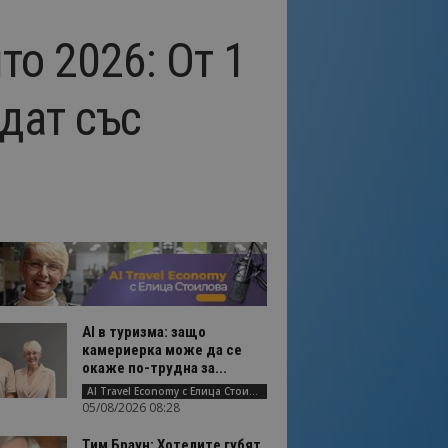
то 2026: От 1
дат със
AI в туризма: защо
камериерка може да се
окаже по-трудна за...
AI Travel Economy с Елица Стоилова
05/08/2026 08:28
Тим Браун: Хотелите губят