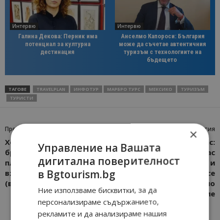
Интервю
Интервю
Галина Декова: Перник има
Анселмо Капороси: България
потенциал за културна
може да съчетае автентичния
дестинация
туризъм с технологиите на
бъдещето
ТАГОВЕ
TRAVELPLAN
ИНФОТУР
МАРБРО ТУРС
МЕКСИКО
ТУРИЗЪМ
ТУРИСТИ
Предишна статия
Следваща статия
×
Хотел “Зенит” в Слънчев
Летище Бургас:
Управление на Вашата
бряг отново гори,
Полетите между Бургас
дигитална поверителност
пламъците по-рано
и Рим НЕ са спирани и
в Bgtourism.bg
взеха една жертва
продължават да се
(видео)
изпълняват по
Ние използваме бисквитки, за да
разписание
персонализираме съдържанието,
рекламите и да анализираме нашия