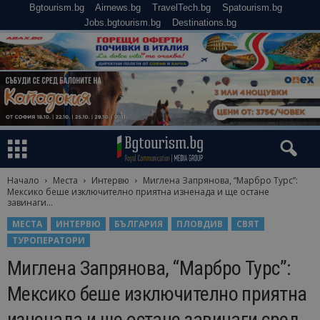
Bgtourism.bg
Airnews.bg
TravelTech.bg
Spatourism.bg
Jobs.bgtourism.bg
Destinations.bg
Начало
Места
Интервю
Миглена Запрянова, “Марбро Турс”:
Мексико беше изключително приятна изненада и ще остане
завинаги...
МЕСТА
ИНТЕРВЮ
БЪЛГАРИЯ
ПЛОВДИВ
СВЯТ
ТУРОПЕРАТОРИ
Миглена Запрянова, “Марбро Турс”:
Мексико беше изключително приятна
изненада и ще остане завинаги сред