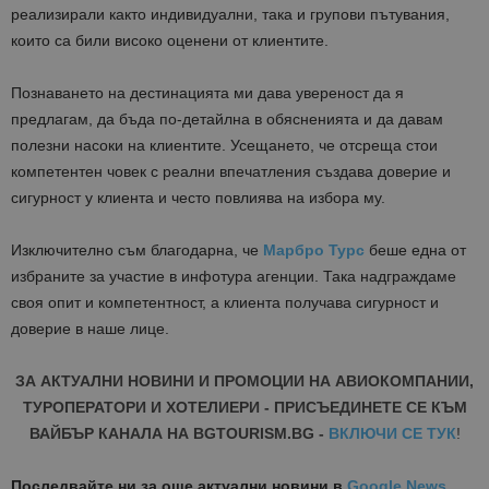
реализирали както индивидуални, така и групови пътувания,
които са били високо оценени от клиентите.
П
ознаването на дестинацията ми дава увереност да я
предлагам, да бъда по-детайлна в обясненията и да давам
полезни насоки на клиентите.
Усещането, че
отсреща стои
компетентен човек с реални впечатления създава доверие и
сигурност у клиента и често повлиява на избора му.
Изключително съм благодарна, че
Марбро Турс
беше една от
избраните за участие в инфотура агенции. Така
надграждаме
своя опит и компетентност, а клиента получава сигурност и
доверие в наше лице.
ЗА АКТУАЛНИ НОВИНИ И ПРОМОЦИИ НА АВИОКОМПАНИИ,
ТУРОПЕРАТОРИ И ХОТЕЛИЕРИ - ПРИСЪЕДИНЕТЕ СЕ КЪМ
ВАЙБЪР КАНАЛА НА BGTOURISM.BG -
ВКЛЮЧИ СЕ ТУК
!
Последвайте ни за още актуални новини
в
Google News