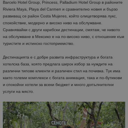
Barcelo Hotel Group, Princess, Palladium Hotel Group в районите
Riviera Maya, Playa del Carmen и сравнително новия и бързо
развиващ се район Costa Mujeres, който олицетворява лукс,
спокойствие, модерно и високо ниво на обслужване.
Сравнявайки с други карибски дестинации, смятам, че нивото
на обслужване в Мексико е на по-високо ниво, с отношение към
туристите и истинско гостоприемство.
Дестинацията е с добре развита инфраструктура и богата
хотелска база, която предлага широк избор за нуждите на
различни типове клиенти и различен стил на почивка. Тук има
както големи комплекси с богата анимация, така и по-бутикови
и спокойни хотели за всеки бюджет и много допълнителни
услуги на място.