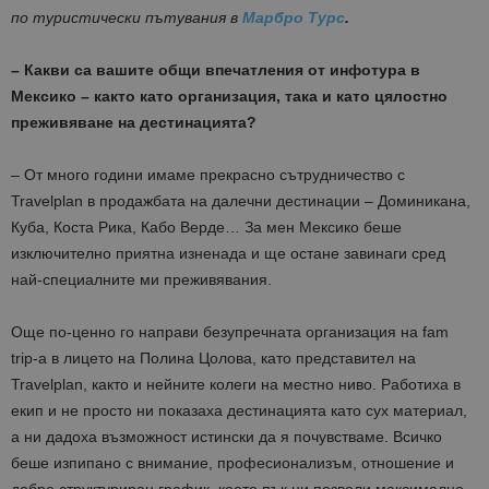
по туристически пътувания в
Марбро Турс
.
– Какви са вашите общи впечатления от инфотура в
Мексико – както като организация, така и като цялостно
преживяване на дестинацията?
– От много години имаме прекрасно сътрудничество с
Travelplan в продажбата на далечни дестинации – Доминикана,
Куба, Коста Рика, Кабо Верде… За мен Мексико беше
изключително приятна изненада и ще остане завинаги сред
най-специалните ми преживявания.
Още по-ценно го направи безупречната организация на fam
trip-а в лицето на Полина Цолова, като представител на
Travelplan, както и нейните колеги на местно ниво. Работиха в
екип и не просто ни показаха дестинацията като сух материал,
а ни дадоха възможност истински да я почувстваме. Всичко
беше изпипано с внимание, професионализъм, отношение и