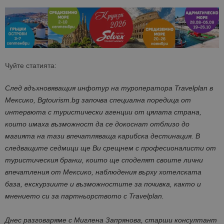
Чуйте статията:
След вдъхновяващия инфотур на туроператора Travelplan в
Мексико, Bgtourism.bg започва специална поредица от
интервюта с туристически агенции от цялата страна,
които имаха възможност да се докоснат отблизо до
магията на тази впечатляваща карибска дестинация. В
следващите седмици ще Ви срещнем с професионалисти от
туристическия бранш, които ще споделят своите лични
впечатления от Мексико, наблюдения върху хотелската
база, екскурзиите и възможностите за почивка, както и
мнението си за партньорството с Travelplan.
Днес разговаряме с Миглена Запрянова, старши консултант