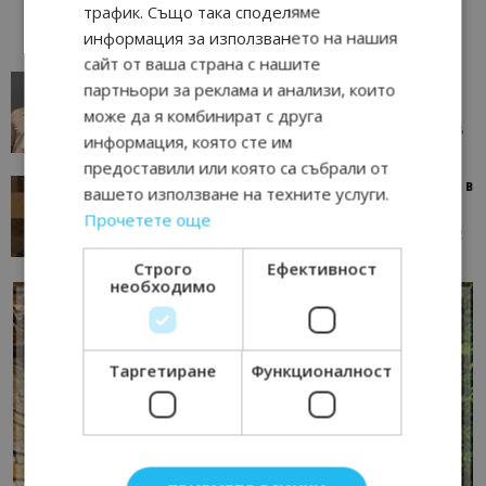
трафик. Също така споделяме
информация за използването на нашия
сайт от ваша страна с нашите
AI в туризма: защо камериерка може да се
партньори за реклама и анализи, които
окаже по-трудна за...
може да я комбинират с друга
05/08/2026 08:28
AI Travel Economy с Елица Стоилова
информация, която сте им
предоставили или която са събрали от
Тим Браун: Хотелите губят пари заради грешки в
вашето използване на техните услуги.
данните и липсващи...
Прочетете още
13/07/2026 09:02
AI Travel Economy с Елица Стоилова
Строго
Ефективност
необходимо
Таргетиране
Функционалност