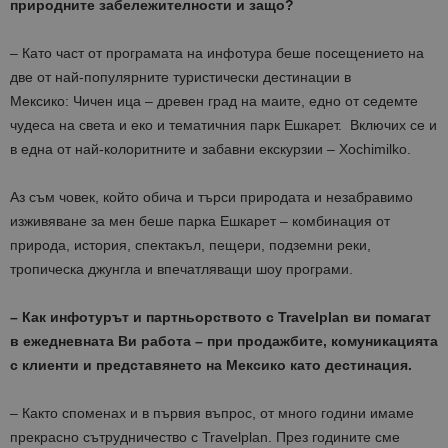
природните забележителности и защо?
– Като част от програмата на инфотура беше посещението на
две от най-популярните туристически дестинации в
Мексико:
Чичен ица – древен град на маите, едно от седемте
чудеса на света и еко и тематичния парк Ешкарет. Включих се и
в една от най-колоритните и забавни екскурзии
–
Xochimilko
.
Аз съм човек, който обича и търси природата и незабравимо
изживяване за мен беше парка Ешкарет –
комбинация от
природа, история, спектакъл, п
ещери, подземни реки,
тропическа джунгла
и впечатляващи шоу програми.
– Как инфотурът и партньорството с
Travelplan
ви помагат
в ежедневната Ви работа – при продажбите, комуникацията
с клиенти и представянето на Мексико като дестинация.
– Както споменах и в първия въпрос, от много години имаме
прекрасно сътрудничество с
Travelplan
. През годините сме