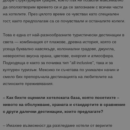
добре структуриран график, което пък ни позволи максимално
да оползотворим времето си и да се запознаем с всички части
на хотелите. През цялото време се чувствах като специален
гост, както предполагам са се почувствали и останалите колеги.
Това е една от най-разнообразните туристически дестинации в
света — комбинация от плажове, древна история, която се
усеща буквално навсякъде, колониални градове, джунгла,
невероятно вкусна храна, цветове, енергия и атмосфера.
Подходяща е както за почивка тип “all inclusive”, така и за
културен туризъм. Мексико ги съчетава по уникален начин и
смело бих препоръчала дестинацията на любителите на
истинските преживявания.
– Как бихте оценили хотелската база, която посетихте –
нивото на обслужване, храната и стандартите в сравнение
с други далечни дестинации, които предлагате?
– Имахме възможност да разгледаме хотели от веригите