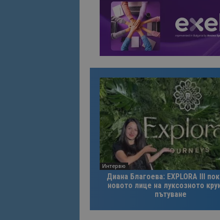
Име
Име
sc_is_visitor_uniq
is_visitor_unique
is_unique
_ga_B09EBBY8PY
_ga_WXPDN4HSCV
_ga_FK650GXHRZ
Интервю
_ga
Диана Благоева: EXPLORA III по
новото лице на луксозното кру
пътуване