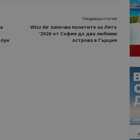
Следваща статия
ва
Wizz Air започва полетите за Лято
ʼ2026 от София до два любими
олун
острова в Гърция