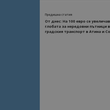
Предишна статия
От днес: На 100 евро се увелича
глобата за нередовни пътници в
градския транспорт в Атина и С