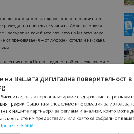
ето посетителите могат да се потопят в мистичната
е разходят по оживените улици на Аман, да открият
се насладят на лечебните свойства на Мъртво море.
ие от преживявания – от луксозни хотели и изискана
изъм.
е древният град Петра – един от най-разпознаваемите
от световното наследство на ЮНЕСКО. Туристите могат
ски град Джераш и Аман – един от най-древните
е на Вашата дигитална поверителност в
ата.
bg
бисквитки, за да персонализираме съдържанието, рекламите
 приключения също ще открият множество възможности
шия трафик. Също така споделяме информация за използван
ия са сафари в пустинята, наблюдение на птици по
рана с нашите партньори за реклама и анализи, които може д
ни преходи и посещения на природни резервати.
я, която сте им предоставили или която са събрали от ваше
Прочетете още
ъзка между София и Аман Йордания отново се превръща
нация за българските туристи, търсещи съчетание от