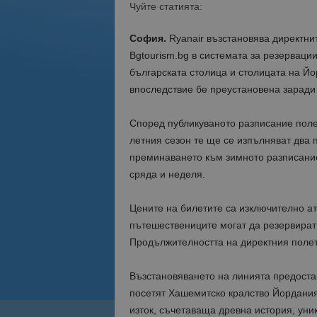
Чуйте статията:
София.
Ryanair възстановява директни
Bgtourism.bg в системата за резерваци
българската столица и столицата на Йо
впоследствие бе преустановена заради 
Според публикуваното разписание поле
летния сезон те ще се изпълняват два 
преминаването към зимното разписание
сряда и неделя.
Цените на билетите са изключително ат
пътешествениците могат да резервират 
Продължителността на директния полет 
Възстановяването на линията предоста
посетят Хашемитско кралство Йордания
изток, съчетаваща древна история, ун