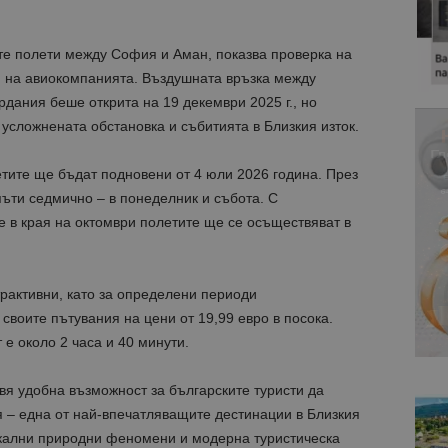
те полети между София и Аман, показва проверка на
и на авиокомпанията. Въздушната връзка между
рдания беше открита на 19 декември 2025 г., но
усложнената обстановка и събитията в Близкия изток.
тите ще бъдат подновени от 4 юли 2026 година. През
пъти седмично – в понеделник и събота. С
 в края на октомври полетите ще се осъществяват в
рактивни, като за определени периоди
своите пътувания на цени от 19,99 евро в посока.
е около 2 часа и 40 минути.
вя удобна възможност за българските туристи да
 – една от най-впечатляващите дестинации в Близкия
икални природни феномени и модерна туристическа