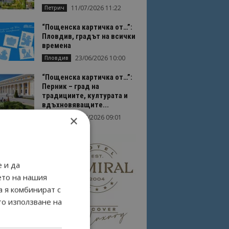
11/07/2026 11:22
Петрич
“Пощенска картичка от…”:
Пловдив, градът на всички
времена
23/06/2026 10:00
Пловдив
“Пощенска картичка от…”:
Перник – град на
традициите, културата и
вдъхновяващите...
×
17/06/2026 09:01
Перник
 и да
ето на нашия
а я комбинират с
то използване на