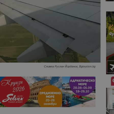
Снимка Руслан Йорданов, Bgtourism.bg