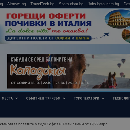
bg
Airnews.bg
TravelTech.bg
Spatourism.bg
Jobs.bgtourism.bg
Des
МЕСТА
СЪБИТИЕН ТУРИЗЪМ
ТУРОПЕРАТОРИ
ТЕХНОЛО
зстановява полетите между София и Аман с цени от 19,99 евро