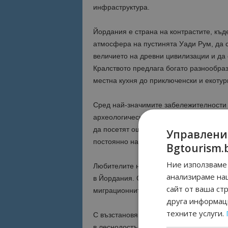
инфраструктура.
Йордания е страна на контрастите, къд
атмосфера на пустинята Уади Рум, да с
величието на древни цивилизации и да 
Кралството предлага богато разнообраз
местна кухня до приключенски и екотур
Сред най-значимите забележителности 
археологически обекти в света и част 
да посетят още отлично запазения рим
Управлени
постоянно населени градове на планет
Bgtourism.
Ние използваме 
Любителите на природата и активните
анализираме на
в Йордания. Сред популярните заниман
сайт от ваша ст
миграционните маршрути, трекинг, кон
друга информаци
техните услуги.
С възстановяването на директната вр
в леснодостъпна и привлекателна дести