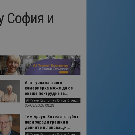
у София и
AI в туризма: защо
камериерка може да се
окаже по-трудна за...
AI Travel Economy с Елица Стоилова
05/08/2026 08:28
Тим Браун: Хотелите губят
пари заради грешки в
данните и липсващи...
AI Travel Economy с Елица Стоилова