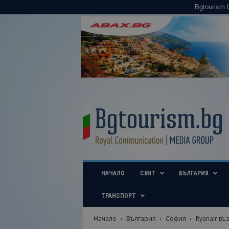
Bgtourism.
B
g
t
o
u
r
i
НАЧАЛО
СВЯТ
БЪЛГАРИЯ
s
m
.
ТРАНСПОРТ
b
g
Начало
България
София
Ryanair въ
–