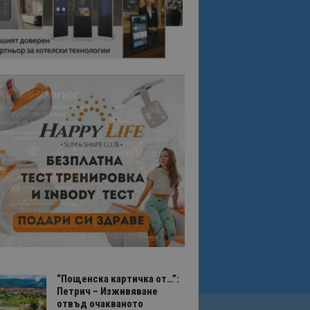
“Пощенска картичка от…”:
Петрич – Изживяване
отвъд очакваното