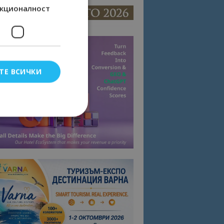
кционалност
ТЕ ВСИЧКИ
елско влизане и
тки.
омните съгласието
квитки на сайта.