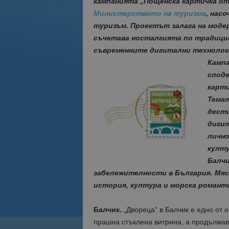
кампанията „Пощенска картичка от
Министерството на туризма
, нас
туризъм. Проектът залага на моде
съчетава носталгията по традици
съвременните дигитални технолог
Кампа
споде
карти
Темат
дести
дигит
лично
култу
Балч
забележителности в България. Мяст
история, култура и морска романт
Балчик.
„Двореца“ в Балчик е едно от о
прашна стъклена витрина, а продължав