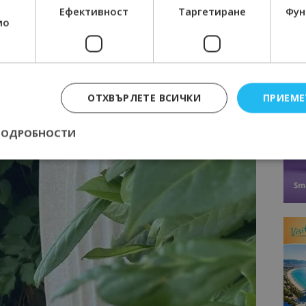
Ефективност
Таргетиране
Фун
мо
ОТХВЪРЛЕТЕ ВСИЧКИ
ПРИЕМЕ
ПОДРОБНОСТИ
Строго необходимо
Ефективност
Таргетиране
Функционалност
е бисквитки позволяват основната функционалност на уебсайта, като потребит
нта. Уебсайтът не може да се използва правилно без строго необходими бискви
Доставчик
/
Валиден
Описание
Домейн
до
epted
lisandraramos.com
7 дни
Тази бисквитка се използва, за да зап
bgtourism.bg
на потребителя за използването на бис