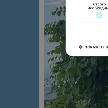
Строго
необходи
ПОКАЖЕТЕ 
Строго необходимит
управление на акау
Име
cookie_notice_acc