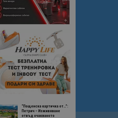
“Пощенска картичка от…”:
Петрич – Изживяване
отвъд очакваното