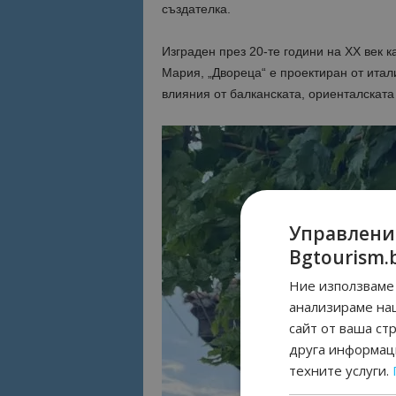
създателка.
Изграден през 20-те години на XX век 
Мария, „Двореца“ е проектиран от итал
влияния от балканската, ориенталската
Управлени
Bgtourism.
Ние използваме 
анализираме на
сайт от ваша ст
друга информаци
техните услуги.