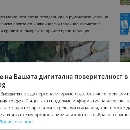
като мечтаната лятна резиденция на румънската кралица
иански архитекти и швейцарски градинар и съчетава
 и средиземноморската архитектурни традиции.
е на Вашата дигитална поверителност в
bg
бисквитки, за да персонализираме съдържанието, рекламите
шия трафик. Също така споделяме информация за използван
рана с нашите партньори за реклама и анализи, които може д
я, която сте им предоставили или която са събрали от ваше
Прочетете още