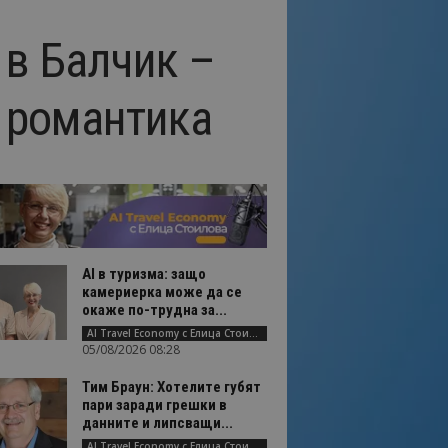
 в Балчик –
а романтика
AI в туризма: защо
камериерка може да се
окаже по-трудна за...
AI Travel Economy с Елица Стоилова
05/08/2026 08:28
Тим Браун: Хотелите губят
пари заради грешки в
данните и липсващи...
AI Travel Economy с Елица Стоилова