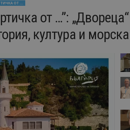
ИЧКА ОТ ...
тичка от …”: „Двореца“
тория, култура и морск