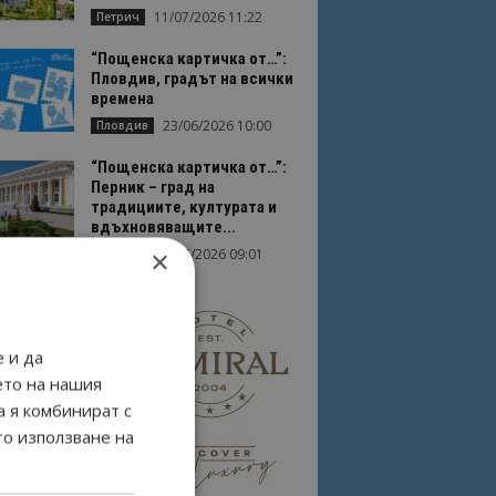
11/07/2026 11:22
Петрич
“Пощенска картичка от…”:
Пловдив, градът на всички
времена
23/06/2026 10:00
Пловдив
“Пощенска картичка от…”:
Перник – град на
традициите, културата и
вдъхновяващите...
×
17/06/2026 09:01
Перник
 и да
ето на нашия
а я комбинират с
то използване на