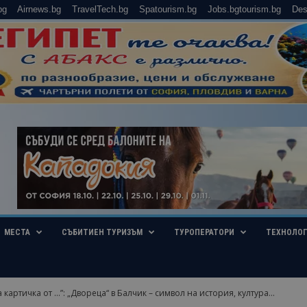
bg
Airnews.bg
TravelTech.bg
Spatourism.bg
Jobs.bgtourism.bg
Des
МЕСТА
СЪБИТИЕН ТУРИЗЪМ
ТУРОПЕРАТОРИ
ТЕХНОЛО
картичка от …”: „Двореца“ в Балчик – символ на история, култура...