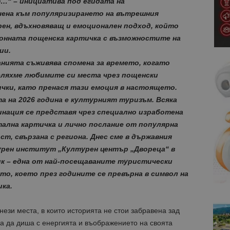
…“ – инициатива под егидата на
очена към популяризирането на вътрешния
рен, вдъхновяващ и емоционален подход, който
онната пощенска картичка с възможностите на
ии.
нията съживява спомена за времето, когато
ляхме любимите си места чрез пощенски
чки, като пренася тази емоция в настоящето.
а на 2026 година е културният туризъм. Всяка
нация се представя чрез специално изработена
ална картичка и лично послание от популярна
ст, свързана с региона. Днес сме в д
ържавния
рен институт „Културен център „Двореца“ в
ик
– една от най-посещаваните туристически
о, което през годините се превърна в символ на
ика.
нези места, в които историята не стои забравена зад
а да диша с енергията и въображението на своята