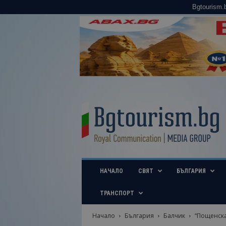
Bgtourism.
B
g
t
o
u
r
i
НАЧАЛО
СВЯТ
БЪЛГАРИЯ
s
m
.
ТРАНСПОРТ
b
g
Начало
България
Балчик
“Пощенска 
–