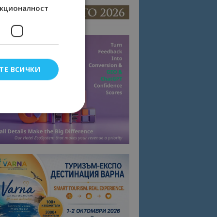
кционалност
ТЕ ВСИЧКИ
елско влизане и
тки.
омните съгласието
квитки на сайта.