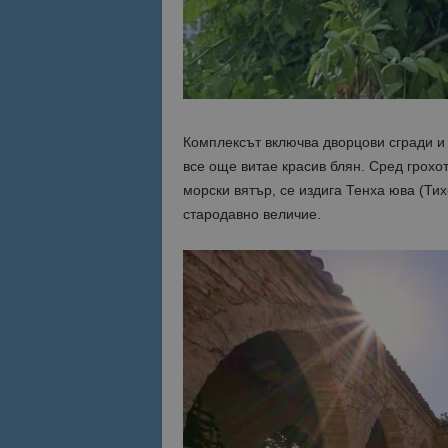
Име
Име
sc_is_visitor_uniq
is_visitor_unique
Комплексът включва дворцови сгради и 
is_unique
все още витае красив блян. Сред грохо
морски вятър, се издига Тенха юва (Ти
стародавно величие.
_ga_B09EBBY8PY
_ga_WXPDN4HSCV
_ga_FK650GXHRZ
_ga