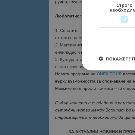
руини, плуване в сеноти, среща с автен
Строго
необходи
Любопитно: 3 факта за Мексико, коит
1.
Сенотите
– естествени езера, образу
от тях са достъпни за туристи и предла
2.
Мексиканската кухня
е призната от Ю
енчиладас и гуакамоле са само върхът 
ПОКАЖЕТЕ 
3.
Културното разнообразие
е впечатля
езика освен испанския.
Новата програма на
ONEX TOUR
постав
върху възможността за опознаване на
е
Мексико не е просто почивка – то е пре
Строго необходимит
управление на акау
Съдържанието е създадено в рамкит
сътрудничество между Bgtourism.bg 
Име
информацията, е необходимо да ци
cookie_notice_acc
ЗА АКТУАЛНИ НОВИНИ И ПРО