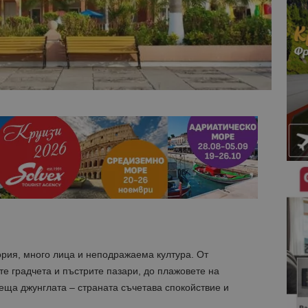
ория, много лица и неподражаема култура. От
те градчета и пъстрите пазари, до
плажовете на
еща джунглата – страната съчетава спокойствие и