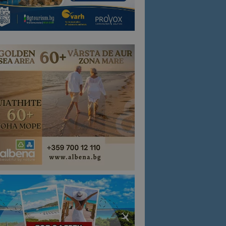
 броя посещения.
 дали посетител е
ен посетител ID,
авигация и
ели.
да определи дали
 за запазване на
 за запазване на
 за запазване на
iversal Analytics -
използваната
използва за
з присвояване на
тор на клиента.
 даден сайт и се
ли, сесии и