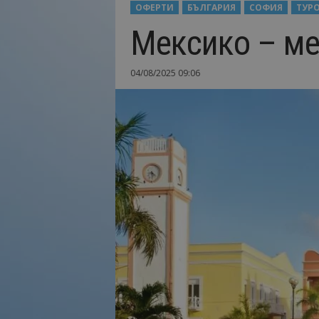
ОФЕРТИ
БЪЛГАРИЯ
СОФИЯ
ТУР
Н
Мексико – ме
а
й
-
04/08/2025 09:06
в
а
ж
н
о
т
о
о
т
т
у
р
и
з
м
а
!