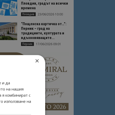
Пловдив, градът на всички
времена
23/06/2026 10:00
Пловдив
“Пощенска картичка от…”:
Перник – град на
традициите, културата и
вдъхновяващите...
17/06/2026 09:01
Перник
×
 и да
ето на нашия
а я комбинират с
то използване на