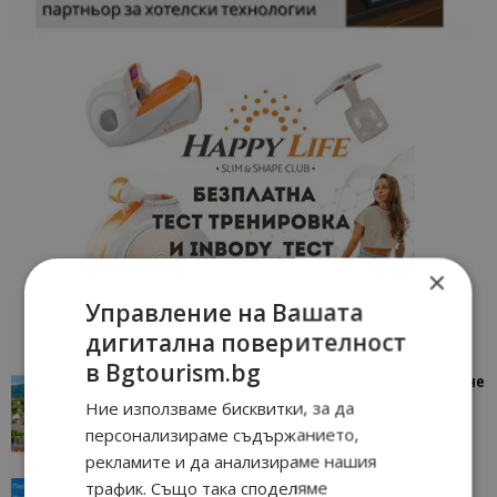
×
Управление на Вашата
дигитална поверителност
в Bgtourism.bg
“Пощенска картичка от…”: Петрич – Изживяване
отвъд очакваното
Ние използваме бисквитки, за да
11/07/2026 11:22
Петрич
персонализираме съдържанието,
рекламите и да анализираме нашия
трафик. Също така споделяме
“Пощенска картичка от…”: Пловдив, градът на