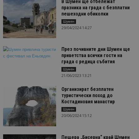
В Шумен ще отбележат
празника на града с безплатни
пешеходни обиколки
Шумен
29/04/2024 14:27
През почивните дни Шумен ще
приветства всички гости на
града с редица събития
Шумен
21/06/2023 13:21
Oрганизират безплатен
туристически поход до
Костадиновия манастир
Шумен
20/06/2024 15:12
Пещера „Бисерна“ край Шумен