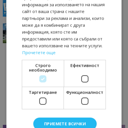
всички времена
информация за използването на нашия
23/06/2026 10:00
Пловдив
сайт от ваша страна с нашите
партньори за реклама и анализи, които
може да я комбинират с друга
“Пощенска картичка от…”: Перник – град на
традициите, културата и вдъхновяващите...
информация, която сте им
17/06/2026 09:01
Перник
предоставили или която са събрали от
вашето използване на техните услуги.
Прочетете още
Строго
Ефективност
необходимо
Таргетиране
Функционалност
ПРИЕМЕТЕ ВСИЧКИ