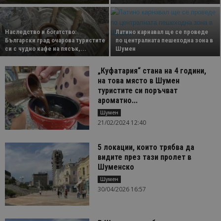
Наследство и богатство:
Латино карнавал ще се проведе
Български град очарова туристите
по централната пешеходна зона в
си с чудно кафе на пясък,...
Шумен
„Куфатария“ стана на 4 години,
на това място в Шумен
туристите си поръчват
ароматно...
Шумен
21/02/2024 12:40
5 локации, които трябва да
видите през тази пролет в
Шуменско
Шумен
30/04/2026 16:57