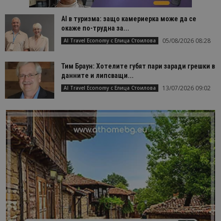
AI в туризма: защо камериерка може да се
окаже по-трудна за...
05/08/2026 08:28
AI Travel Economy с Елица Стоилова
Тим Браун: Хотелите губят пари заради грешки в
данните и липсващи...
13/07/2026 09:02
AI Travel Economy с Елица Стоилова