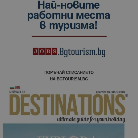
данни за
посетители
сесии и
кампании 
отчетите з
анализ на
сайтовете.
ПОРЪЧАЙ СПИСАНИЕТО
НА BGTOURISM.BG