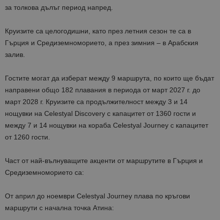
за толкова дълъг период напред
.
Круизите са целогодишни, като през
лет
ния
сезон
те са
в
Гърция и Средиземноморието,
а през
зим
ния
–
в Арабския
залив.
Гостите могат да изберат
между
9 маршрута
, по които ще бъдат
направени общо
18
2 плавания
в периода от март 2027 г. до
март 2028 г.
Круизите са продължителност
между 3 и 14
нощувки на Celestyal Discovery с
капацитет от
1360 гости и
между 7 и 14 нощувки на
кораба
Celestyal Journey с
капацитет
от
1260 гости.
Част от най-вълнуващите акценти от маршрутите в Гърция и
Средиземноморието са:
От април до ноември Celestyal Journey плава
по кръгови
маршрути с начална точка
Атина: