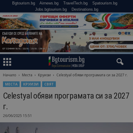
Bgtourism.bg
Airnews.bg
TravelTech.bg
Spatourism.bg
Jobs.bgtourism.bg
Destinations.bg
Начало
Места
Круизи
Celestyal обяви програмата си за 2027 г.
МЕСТА
КРУИЗИ
СВЯТ
Celestyal обяви програмата си за 2027
г.
26/06/2025 15:51