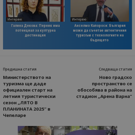
Интервю
Интервю
Галина Декова: Перник има
Анселмо Капороси: България
потенциал за културна
може да съчетае автентичния
дестинация
туризъм с технологиите на
бъдещето
Предишна статия
Следваща статия
Министерството на
Ново градско
туризма ще даде
пространство се
официален старт на
обособява в района на
летния туристически
стадион „Арена Варна“
сезон „ЛЯТО В
ПЛАНИНАТА 2025“ в
Чепеларе