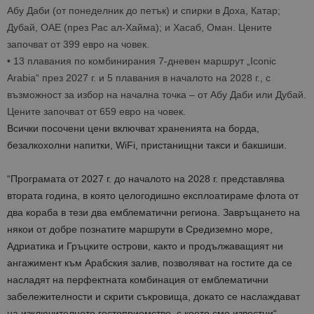
Абу Даби (от понеделник до петък) и спирки в Доха, Катар;
Дубай, ОАЕ (през Рас ал-Хайма); и Хасаб, Оман. Цените
започват от 399 евро на човек.
•
13 плавания по комбинирания 7-дневен маршрут „Iconic
Arabia“ през 2027 г. и 5 плавания в началото на 2028 г., с
възможност за избор на начална точка – от Абу Даби или Дубай.
Цените започват от 659 евро на човек.
Всички посочени цени включват храненията на борда,
безалкохолни напитки, WiFi, пристанищни такси и бакшиши.
“Програмата от 2027 г. до началото на 2028 г. представлява
втората година, в която целогодишно експлоатираме флота от
два кораба в тези два емблематични региона. Завръщането на
някои от добре познатите маршрути в Средиземно море,
Адриатика и Гръцките острови, както и продължаващият ни
ангажимент към Арабския залив, позволяват на гостите да се
насладят на перфектната комбинация от емблематични
забележителности и скрити съкровища, докато се наслаждават
на изключителното гостоприемство, с което сме известни
“,