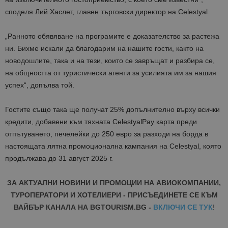
споделя
Лий Хаслет, главен търговски директор на Celestyal
.
„Ранното
обявяване
на програмите е доказателство за растежа
ни
.
Б
ихме искали да благодарим на нашите гости, както на
новодошлите, така и на тези, които се завръщат и
разбира се,
на общността
от
туристически агенти за усилията им за нашия
успех“
, допълва той.
Гостите също така ще получат 25% допълнително върху всички
кредити, добавени към тяхната CelestyalPay карта преди
отпътуването, печелейки до 250 евро за разходи на борда в
настоящата лятна промоционална кампания на Celestyal, която
продължава до 31 август 2025 г.
ЗА АКТУАЛНИ НОВИНИ И ПРОМОЦИИ НА АВИОКОМПАНИИ,
ТУРОПЕРАТОРИ И ХОТЕЛИЕРИ - ПРИСЪЕДИНЕТЕ СЕ КЪМ
ВАЙБЪР КАНАЛА НА BGTOURISM.BG -
ВКЛЮЧИ СЕ ТУК
!