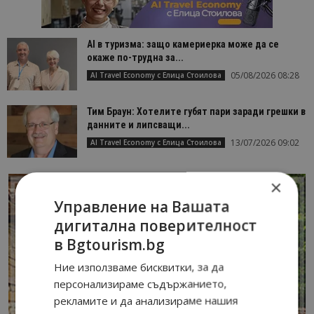
AI в туризма: защо камериерка може да се
окаже по-трудна за...
05/08/2026 08:28
AI Travel Economy с Елица Стоилова
Тим Браун: Хотелите губят пари заради грешки в
данните и липсващи...
13/07/2026 09:02
AI Travel Economy с Елица Стоилова
×
Управление на Вашата
дигитална поверителност
в Bgtourism.bg
Ние използваме бисквитки, за да
персонализираме съдържанието,
рекламите и да анализираме нашия