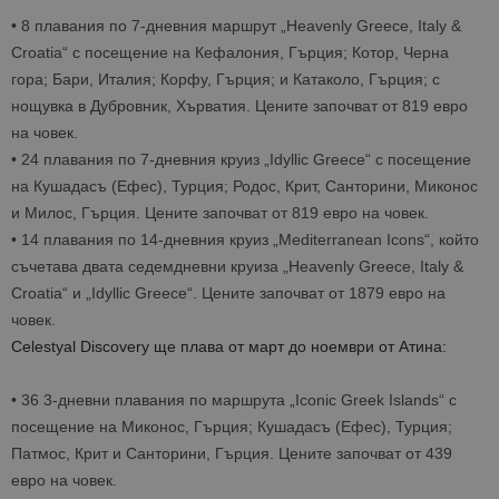
•
8 плавания по 7-дневния маршрут „Heavenly Greece, Italy &
Croatia“ с посещение на Кефалония, Гърция; Котор, Черна
гора; Бари, Италия; Корфу, Гърция; и Катаколо, Гърция; с
нощувка в Дубровник, Хърватия. Цените започват от 819 евро
на човек.
•
24 плавания по 7-дневния круиз „Idyllic Greece“ с посещение
на Кушадасъ (Ефес), Турция; Родос, Крит, Санторини, Миконос
и Милос, Гърция. Цените започват от 819 евро на човек.
•
14 плавания по 14-дневния круиз „Mediterranean Icons“, който
съчетава двата седемдневни круиза „Heavenly Greece, Italy &
Croatia“ и „Idyllic Greece“. Цените започват от 1879 евро на
човек.
Celestyal Discovery ще
плава
от март до ноември от Атина:
•
36 3-дневни плавания по маршрута „Iconic Greek Islands“ с
посещение на Миконос, Гърция; Кушадасъ (Ефес), Турция;
Патмос, Крит и Санторини, Гърция. Цените започват от 439
евро на човек.