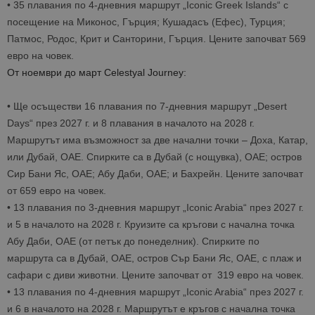
•
35 плавания по 4-дневния маршрут „Iconic Greek Islands“ с
посещение на Миконос, Гърция; Кушадасъ (Ефес), Турция;
Патмос, Родос, Крит и Санторини, Гърция. Цените започват 569
евро на човек.
От ноември до март Celestyal Journey:
•
Ще осъществи 16 плавания по 7-дневния маршрут „Desert
Days“ през 2027 г. и 8 плавания в началото на 2028 г.
Маршрутът има възможност за две начални точки – Доха, Катар,
или Дубай, ОАЕ. Спирките са в Дубай (с нощувка), ОАЕ; остров
Сир Бани Яс, ОАЕ; Абу Даби, ОАЕ; и Бахрейн. Цените започват
от 659 евро на човек.
•
13 плавания по 3-дневния маршрут „Iconic Arabia“ през 2027 г.
и 5 в началото на 2028 г. Круизите са кръгови с начална точка
Абу Даби, ОАЕ (от петък до понеделник). Спирките по
маршрута са в Дубай, ОАЕ, остров Сър Бани Яс, ОАЕ, с плаж и
сафари с диви животни. Цените започват от 319 евро на човек.
•
13 плавания по 4-дневния маршрут „Iconic Arabia“ през 2027 г.
и 6 в началото на 2028 г. Maршрутът е кръгов с начална точка