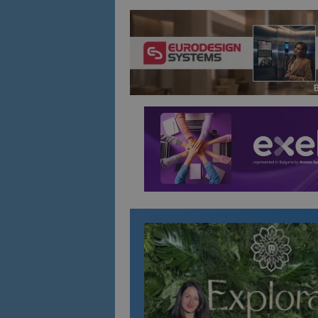
Име
Име
sc_is_visitor_uniq
is_visitor_unique
is_unique
_ga_B09EBBY8PY
_ga_WXPDN4HSCV
_ga_FK650GXHRZ
_ga