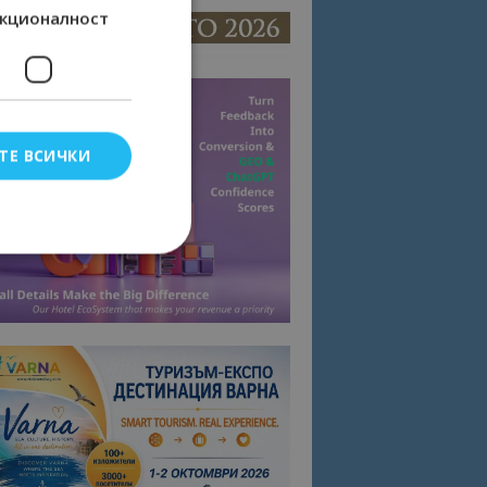
кционалност
ТЕ ВСИЧКИ
елско влизане и
тки.
омните съгласието
квитки на сайта.