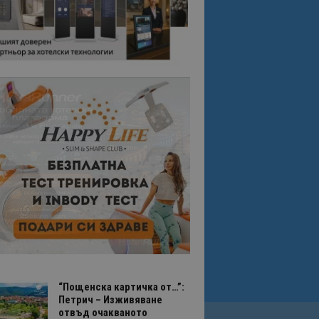
“Пощенска картичка от…”:
Петрич – Изживяване
отвъд очакваното