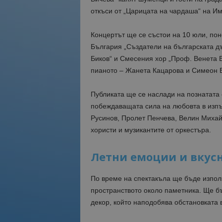
откъси от „Царицата на чардаша“ на И
Концертът ще се състои на 10 юли, пон
България „Създатели на българската д
Биков“ и Смесения хор „Проф. Венета В
пианото – Жанета Кацарова и Симеон 
Публиката ще се наслади на познатата 
побеждаващата сила на любовта в изпъ
Русинов, Пролет Пенчева, Велин Миха
хористи и музикантите от оркестъра.
Летни емоции и вкусна
По време на спектакъла ще бъде изпол
пространството около паметника. Ще б
декор, който наподобява обстановката 