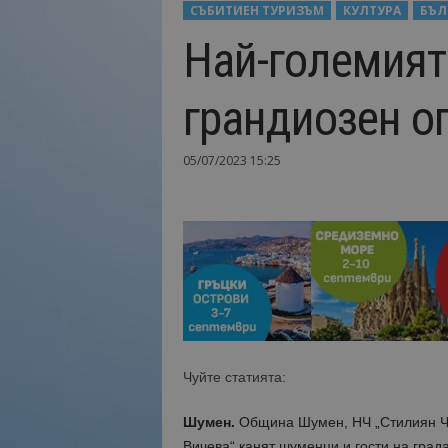
СЪБИТИЕН ТУРИЗЪМ
КУЛТУРА
БЪЛ
Н
Най-големият
а
й
-
грандиозен о
в
а
ж
05/07/2023 15:25
н
о
т
о
о
т
т
у
р
и
з
Чуйте статията:
м
а
Шумен.
Община Шумен, НЧ „Стилиян Чи
!
Вичева“ канят шуменци и гости на град