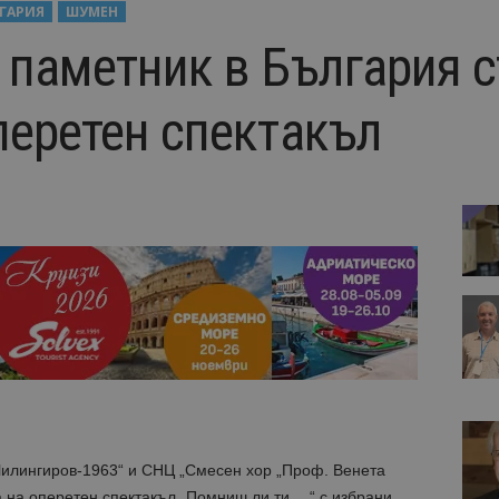
ГАРИЯ
ШУМЕН
 паметник в България с
перетен спектакъл
лингиров-1963“ и СНЦ „Смесен хор „Проф. Венета
а на оперетен спектакъл „Помниш ли ти …“ с избрани