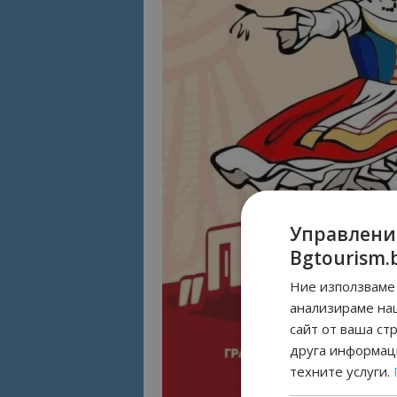
Управлени
Bgtourism.
Ние използваме 
анализираме на
сайт от ваша ст
друга информаци
техните услуги.