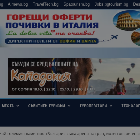
bg
Airnews.bg
TravelTech.bg
Spatourism.bg
Jobs.bgtourism.bg
Des
МЕСТА
СЪБИТИЕН ТУРИЗЪМ
ТУРОПЕРАТОРИ
ТЕХНОЛО
Най-големият паметник в България става арена на грандиозен оперетен с