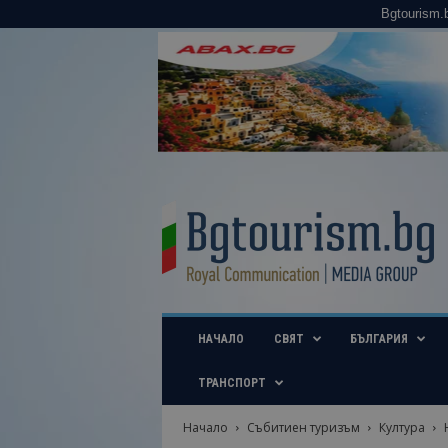
Bgtourism.
B
g
t
o
u
r
i
НАЧАЛО
СВЯТ
БЪЛГАРИЯ
s
m
.
ТРАНСПОРТ
b
g
Начало
Събитиен туризъм
Култура
–