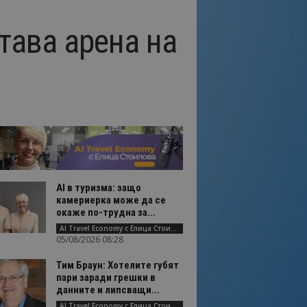
тава арена на
AI в туризма: защо
камериерка може да се
окаже по-трудна за...
AI Travel Economy с Елица Стоилова
05/08/2026 08:28
Тим Браун: Хотелите губят
пари заради грешки в
данните и липсващи...
AI Travel Economy с Елица Стоилова