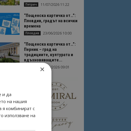
11/07/2026 11:22
Петрич
“Пощенска картичка от…”:
Пловдив, градът на всички
времена
23/06/2026 10:00
Пловдив
“Пощенска картичка от…”:
Перник – град на
традициите, културата и
вдъхновяващите...
×
17/06/2026 09:01
Перник
 и да
ето на нашия
а я комбинират с
то използване на