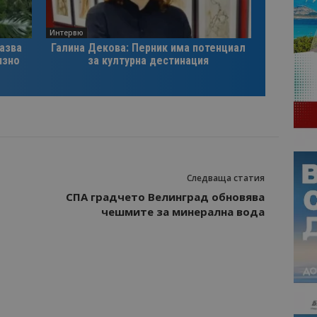
Интервю
казва
Галина Декова: Перник има потенциал
изно
за културна дестинация
Следваща статия
СПА градчето Велинград обновява
чешмите за минерална вода