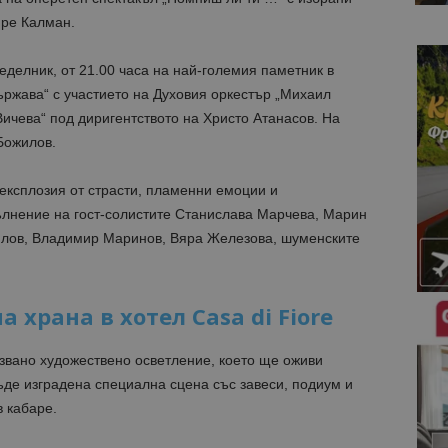
мре Калман.
еделник, от 21.00 часа на най-големия паметник в
ържава“ с участието на Духовия оркестър „Михаил
ичева“ под диригентството на Христо Атанасов. На
Божилов.
експлозия от страсти, пламенни емоции и
лнение на гост-солистите Станислава Марчева, Марин
йлов, Владимир Маринов, Вяра Железова, шуменските
 храна в хотел Casa di Fiore
звано художествено осветление, което ще оживи
ъде изградена специална сцена със завеси, подиум и
в кабаре.