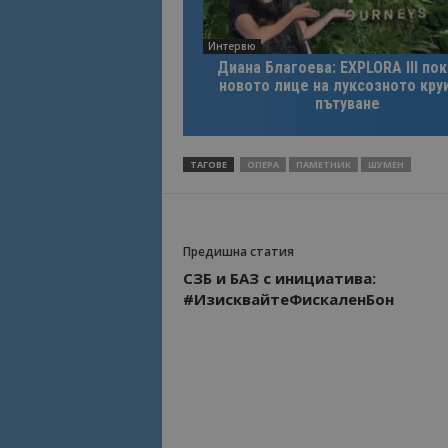
Интервю
Диана Благоева: EXPLORA III по
новото лице на луксозното кру
пътуване
ТАГОВЕ
ОПЕРА
ПАМЕТНИК
ШУМЕН
Предишна статия
СЗБ и БАЗ с инициатива:
#ИзисквайтеФискаленБон