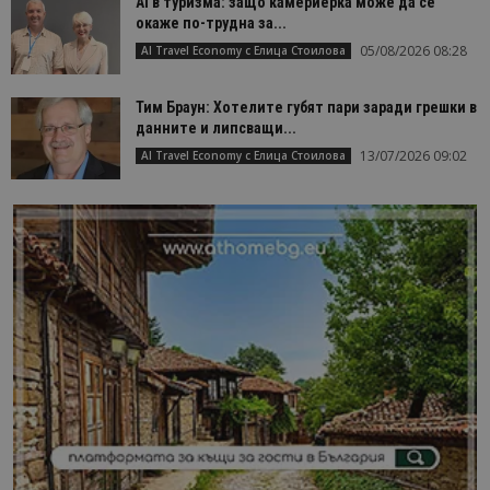
AI в туризма: защо камериерка може да се
окаже по-трудна за...
05/08/2026 08:28
AI Travel Economy с Елица Стоилова
Тим Браун: Хотелите губят пари заради грешки в
данните и липсващи...
13/07/2026 09:02
AI Travel Economy с Елица Стоилова