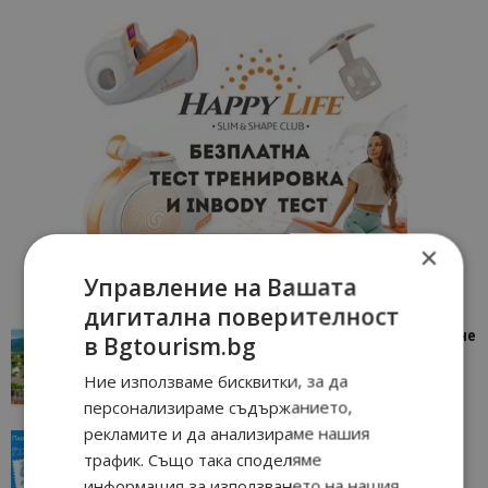
×
Управление на Вашата
дигитална поверителност
“Пощенска картичка от…”: Петрич – Изживяване
в Bgtourism.bg
отвъд очакваното
Ние използваме бисквитки, за да
11/07/2026 11:22
Петрич
персонализираме съдържанието,
рекламите и да анализираме нашия
“Пощенска картичка от…”: Пловдив, градът на
трафик. Също така споделяме
всички времена
информация за използването на нашия
Пловдив