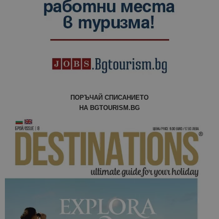
сесии и
кампании 
отчетите з
анализ на
сайтовете.
ПОРЪЧАЙ СПИСАНИЕТО
НА BGTOURISM.BG