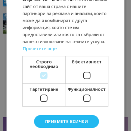
23/06/2026 10:00
сайт от ваша страна с нашите
партньори за реклама и анализи, които
“Пощенска картичка от…”: Перник – град на
може да я комбинират с друга
традициите, културата и вдъхновяващите...
информация, която сте им
17/06/2026 09:01
Перник
предоставили или която са събрали от
вашето използване на техните услуги.
Прочетете още
Строго
Ефективност
необходимо
Таргетиране
Функционалност
ПРИЕМЕТЕ ВСИЧКИ