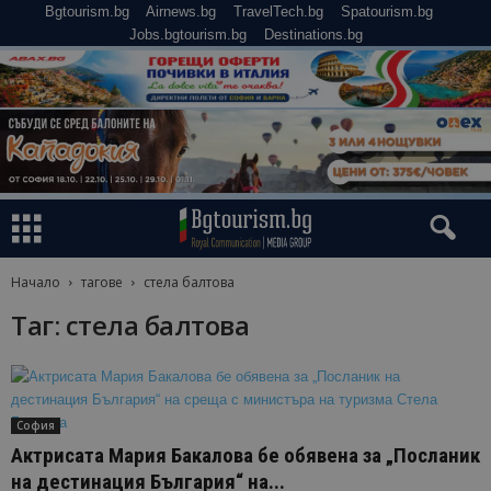
Bgtourism.bg
Airnews.bg
TravelTech.bg
Spatourism.bg
Jobs.bgtourism.bg
Destinations.bg
Начало
тагове
стела балтова
Таг: стела балтова
София
Актрисата Мария Бакалова бе обявена за „Посланик
на дестинация България“ на...