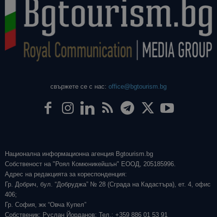
свържете се с нас:
office@bgtourism.bg
Национална информационна агенция Bgtourism.bg
Собственост на "Роял Комюникейшън" ЕООД, 205185996.
Адрес на редакцията за кореспонденция:
Гр. Добрич, бул. “Добруджа” № 28 (Сграда на Кадастъра), ет. 4, офис
406;
Гр. София, жк “Овча Купел”
Собственик: Руслан Йорданов; Тел.: +359 886 01 53 91