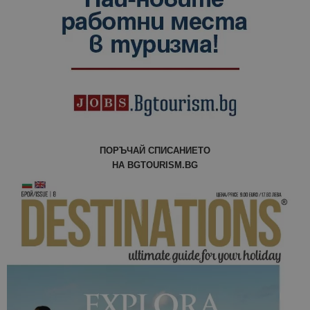
посетители
сесии и
кампании 
отчетите з
анализ на
сайтовете.
ПОРЪЧАЙ СПИСАНИЕТО
НА BGTOURISM.BG