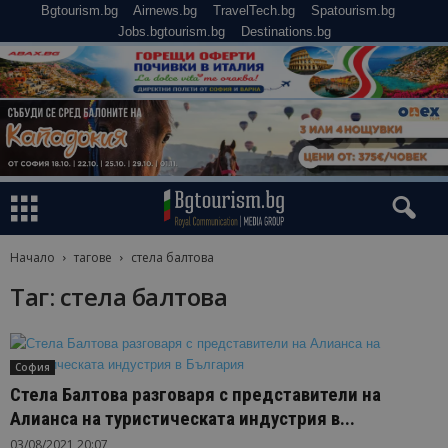
Bgtourism.bg
Airnews.bg
TravelTech.bg
Spatourism.bg
Jobs.bgtourism.bg
Destinations.bg
Начало
тагове
стела балтова
Таг: стела балтова
София
Стела Балтова разговаря с представители на
Алианса на туристическата индустрия в...
03/08/2021 20:07