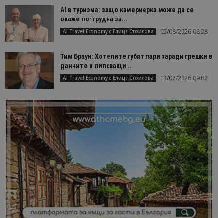
AI в туризма: защо камериерка може да се
окаже по-трудна за...
05/08/2026 08:28
AI Travel Economy с Елица Стоилова
Тим Браун: Хотелите губят пари заради грешки в
данните и липсващи...
13/07/2026 09:02
AI Travel Economy с Елица Стоилова