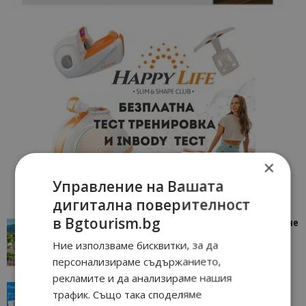
×
Управление на Вашата
дигитална поверителност
в Bgtourism.bg
“Пощенска картичка от…”: Петрич – Изживяване
отвъд очакваното
Ние използваме бисквитки, за да
11/07/2026 11:22
Петрич
персонализираме съдържанието,
рекламите и да анализираме нашия
“Пощенска картичка от…”: Пловдив, градът на
трафик. Също така споделяме
всички времена