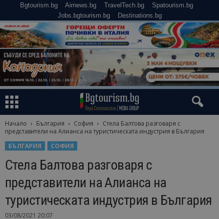
Bgtourism.bg
Airnews.bg
TravelTech.bg
Spatourism.bg
Jobs.bgtourism.bg
Destinations.bg
Начало
България
София
Стела Балтова разговаря с
представители на Алианса на туристическата индустрия в България
БЪЛГАРИЯ
СОФИЯ
Стела Балтова разговаря с
представители на Алианса на
туристическата индустрия в България
03/08/2021 20:07