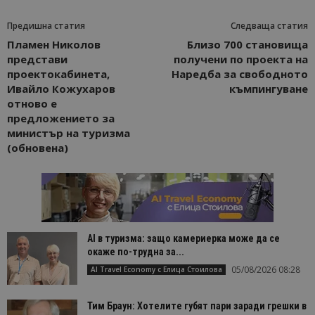
Предишна статия
Следваща статия
Пламен Николов
Близо 700 становища
представи
получени по проекта на
проектокабинета,
Наредба за свободното
Ивайло Кожухаров
къмпингуване
отново е
предложението за
министър на туризма
(обновена)
AI в туризма: защо камериерка може да се
окаже по-трудна за...
05/08/2026 08:28
AI Travel Economy с Елица Стоилова
Тим Браун: Хотелите губят пари заради грешки в