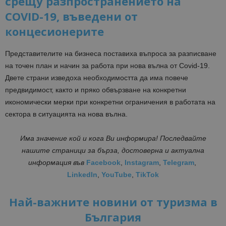
срещу разпространението на
COVID-19, въведени от
концесионерите
Представителите на бизнеса поставиха въпроса за разписване
на точен план и начин за работа при нова вълна от Covid-19.
Двете страни изведоха необходимостта да има повече
предвидимост, както и пряко обвързване на конкретни
икономически мерки при конкретни ограничения в работата на
сектора в ситуацията на нова вълна.
Има значение кой и кога Ви информира! Последвайте
нашите страници за бърза, достоверна и актуална
информация
във
Facebook
,
Instagram
,
Telegram
,
LinkedIn
,
YouTube
,
TikTok
Най-важните новини от туризма в
България