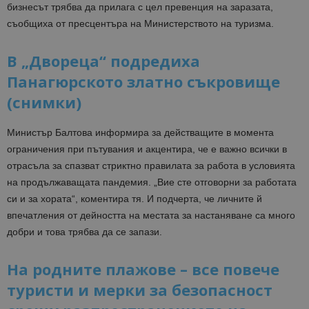
бизнесът трябва да прилага с цел превенция на заразата,
съобщиха от пресцентъра на Министерството на туризма.
В „Двореца“ подредиха
Панагюрското златно съкровище
(снимки)
Министър Балтова информира за действащите в момента
ограничения при пътувания и акцентира, че е важно всички в
отрасъла за спазват стриктно правилата за работа в условията
на продължаващата пандемия. „Вие сте отговорни за работата
си и за хората“, коментира тя. И подчерта, че личните й
впечатления от дейността на местата за настаняване са много
добри и това трябва да се запази.
На родните плажове – все повече
туристи и мерки за безопасност