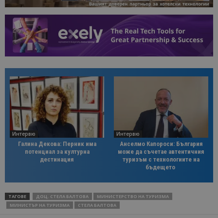
Интервю
Интервю
Галина Декова: Перник има
Анселмо Капороси: България
потенциал за културна
може да съчетае автентичния
дестинация
туризъм с технологиите на
бъдещето
ТАГОВЕ
ДОЦ. СТЕЛА БАЛТОВА
МИНИСТЕРСТВО НА ТУРИЗМА
МИНИСТЪР НА ТУРИЗМА
СТЕЛА БАЛТОВА