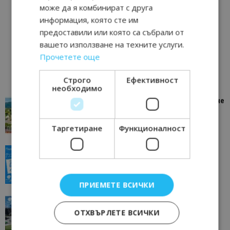
може да я комбинират с друга
информация, която сте им
предоставили или която са събрали от
вашето използване на техните услуги.
Прочетете още
Строго
Ефективност
необходимо
“Пощенска картичка от…”: Петрич – Изживяване
отвъд очакваното
11/07/2026 11:22
Петрич
Таргетиране
Функционалност
“Пощенска картичка от…”: Пловдив, градът на
всички времена
23/06/2026 10:00
Пловдив
ПРИЕМЕТЕ ВСИЧКИ
“Пощенска картичка от…”: Перник – град на
традициите, културата и вдъхновяващите...
ОТХВЪРЛЕТЕ ВСИЧКИ
17/06/2026 09:01
Перник