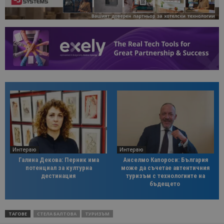
Интервю
Интервю
Галина Декова: Перник има
Анселмо Капороси: България
потенциал за културна
може да съчетае автентичния
дестинация
туризъм с технологиите на
бъдещето
ТАГОВЕ
СТЕЛА БАЛТОВА
ТУРИЗЪМ