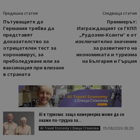
Предишна статия
Следваща статия
Пътуващите до
Премиерът:
Германия трябва да
Изграждащият се ГКПП
представят
„Рудозем-Ксанти“ е от
доказателство за
изключително значение
отрицателен тест за
за развитието на
коронавирус, за
икономиката и туризма
преболедуване или за
на България и Гърция
ваксинация при влизане
в страната
AI в туризма: защо камериерка може да се
окаже по-трудна за...
05/08/2026 08:28
AI Travel Economy с Елица Стоилова