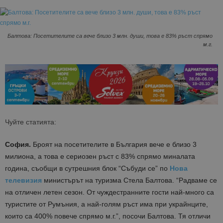
Балтова: Посетителите са вече близо 3 млн. души, това е 83% ръст спрямо
м.г.
Чуйте статията:
София.
Броят на посетителите в България вече е близо 3
милиона, а това е сериозен ръст с 83% спрямо миналата
година, съобщи в сутрешния блок “Събуди се” по
Нова
телевизия
министърът на туризма Стела Балтова. “Радваме се
на отличен летен сезон. От чуждестранните гости най-много са
туристите от Румъния, а най-голям ръст има при украйнците,
които са 400% повече спрямо м.г.”, посочи Балтова. Тя отличи