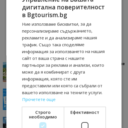
дигитална поверителност
в Bgtourism.bg
Ние използваме бисквитки, за да
персонализираме съдържанието,
рекламите и да анализираме нашия
трафик. Също така споделяме
информация за използването на нашия
сайт от ваша страна с нашите
“Пощенска картичка от…”: Петрич – Изживяване
партньори за реклама и анализи, които
отвъд очакваното
може да я комбинират с друга
11/07/2026 11:22
Петрич
информация, която сте им
предоставили или която са събрали от
“Пощенска картичка от…”: Пловдив, градът на
вашето използване на техните услуги.
всички времена
Прочетете още
23/06/2026 10:00
Пловдив
Строго
Ефективност
необходимо
“Пощенска картичка от…”: Перник – град на
традициите, културата и вдъхновяващите...