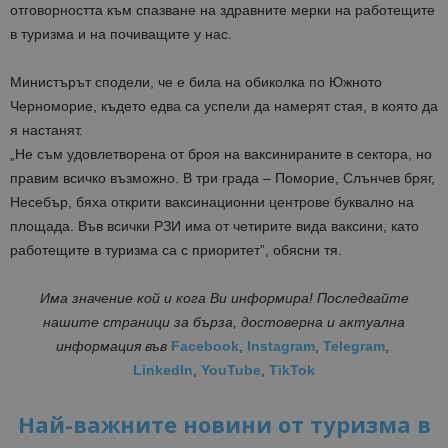
отговорността към спазване на здравните мерки на работещите
в туризма и на почиващите у нас.
Министърът сподели, че е била на обиколка по Южното
Черноморие, където едва са успели да намерят стая, в която да
я настанят.
„Не съм удовлетворена от броя на ваксинираните в сектора, но
правим всичко възможно. В три града – Поморие, Слънчев бряг,
Несебър, бяха открити ваксинационни центрове буквално на
площада. Във всички РЗИ има от четирите вида ваксини, като
работещите в туризма са с приоритет”, обясни тя.
Има значение кой и кога Ви информира! Последвайте
нашите страници за бърза, достоверна и актуална
информация
във
Facebook
,
Instagram
,
Telegram
,
LinkedIn
,
YouTube
,
TikTok
Най-важните новини от туризма в