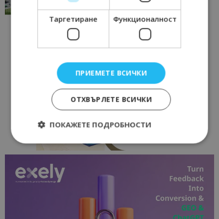
17/06/2026 09:01
Перник
Таргетиране
Функционалност
ПРИЕМЕТЕ ВСИЧКИ
ОТХВЪРЛЕТЕ ВСИЧКИ
ПОКАЖЕТЕ ПОДРОБНОСТИ
Строго необходимо
Ефективност
Таргетиране
Функционалност
Строго необходимите бисквитки позволяват
основната функционалност на уебсайта, като
потребителско влизане и управление на
акаунта. Уебсайтът не може да се използва