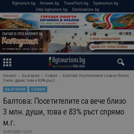
Bgtourism.bg
Airnews.bg
TravelTech.bg
Spatourism.bg
Jobs.bgtourism.bg
Destinations.bg
Начало
България
София
Балтова: Посетителите са вече близо
3 млн. души, това е 83% ръст...
БЪЛГАРИЯ
СОФИЯ
Балтова: Посетителите са вече близо
3 млн. души, това е 83% ръст спрямо
м.г.
31/07/2021 12:21