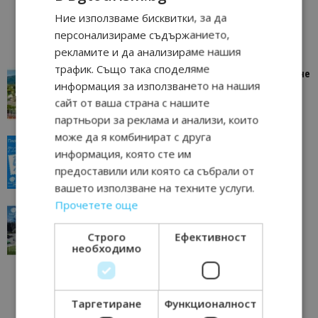
Ние използваме бисквитки, за да
персонализираме съдържанието,
рекламите и да анализираме нашия
трафик. Също така споделяме
“Пощенска картичка от…”: Петрич – Изживяване
информация за използването на нашия
отвъд очакваното
сайт от ваша страна с нашите
11/07/2026 11:22
Петрич
партньори за реклама и анализи, които
може да я комбинират с друга
“Пощенска картичка от…”: Пловдив, градът на
информация, която сте им
всички времена
предоставили или която са събрали от
23/06/2026 10:00
Пловдив
вашето използване на техните услуги.
Прочетете още
“Пощенска картичка от…”: Перник – град на
традициите, културата и вдъхновяващите...
Строго
Ефективност
17/06/2026 09:01
Перник
необходимо
Таргетиране
Функционалност