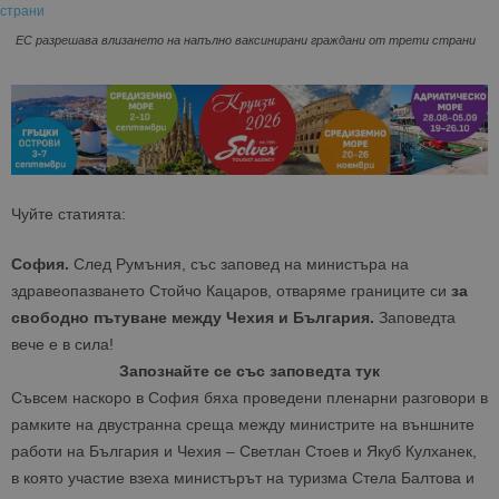
ЕС разрешава влизането на напълно ваксинирани граждани от трети страни
Чуйте статията:
София.
След Румъния, със заповед на министъра на
здравеопазването Стойчо Кацаров, отваряме границите си
за
свободно пътуване между Чехия и България.
Заповедта
вече е в сила!
Запознайте се със заповедта тук
Съвсем наскоро в София бяха проведени пленарни разговори в
рамките на двустранна среща между министрите на външните
работи на България и Чехия – Светлан Стоев и Якуб Кулханек,
в която участие взеха министърът на туризма Стела Балтова и