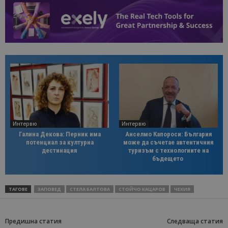
Интервю
Интервю
Галина Декова: Перник има
Анселмо Капороси: България
потенциал за културна
може да съчетае автентичния
дестинация
туризъм с технологиите на
бъдещето
ТАГОВЕ
ЗАПОВЕД
СТЕЛА БАЛТОВА
СТОЙЧО КАЦАРОВ
ЧЕХИЯ
Предишна статия
Следваща статия