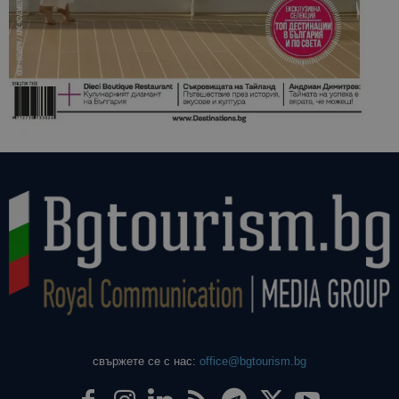
свържете се с нас:
office@bgtourism.bg