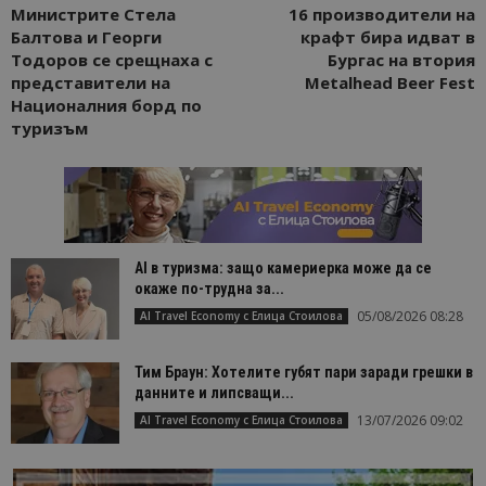
Министрите Стела
16 производители на
Балтова и Георги
крафт бира идват в
Тодоров се срещнаха с
Бургас на втория
представители на
Metalhead Beer Fest
Националния борд по
туризъм
AI в туризма: защо камериерка може да се
окаже по-трудна за...
05/08/2026 08:28
AI Travel Economy с Елица Стоилова
Тим Браун: Хотелите губят пари заради грешки в
данните и липсващи...
13/07/2026 09:02
AI Travel Economy с Елица Стоилова