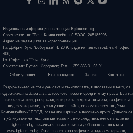
Национална информационна агенция Bgtourism.bg
Собственост на "Роял Комюникейшън" ЕООД, 205185996.
Адрес на редакцията за кореспонденция:
Гр. Добрич, бул. “Добруджа” № 28 (Сграда на Кадастъра), ет. 4, офис
406;
Гр. София, жк “Овча Купел”
Собственик: Руслан Йорданов; Тел.: +359 886 01 53 91
Общи условия
Етичен кодекс
За нас
Контакти
Съдържанието на този уеб сайт и технологиите, използвани в него, са
под закрила на Закона за авторското право и сродните му права. Всички
авторски статии, репортажи, интервюта и други текстови, графични и
видео материали, публикувани в сайта, са собственост на „Роял
Комюникейшън“ ЕООД, освен ако изрично е посочено друго. Допуска се
публикуване на текстови материали само след писмено съгласие на
Bgtourism.bg, посочване на източника и добавяне на линк към
www.bgtourism.bg. Използването на графични и видео материали,