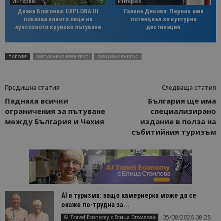
Интервю
Интервю
Диана Благоева: EXPLORA III
Галина Декова: Перник има
показва новото лице на
потенциал за културна
луксозното круизно пътуване
дестинация
ТАГОВЕ
METALHEAD BEER FEST
ОБЩИНА БУРГАС
Предишна статия
Следваща статия
Паднаха всички
България ще има
ограничения за пътуване
специализирано
между България и Чехия
издание в полза на
събитийния туризъм
AI в туризма: защо камериерка може да се
окаже по-трудна за...
05/08/2026 08:28
AI Travel Economy с Елица Стоилова