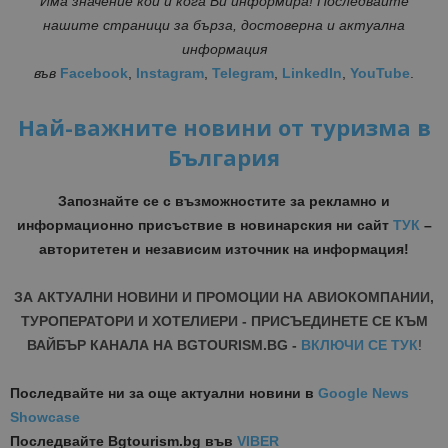
Има значение кой и кога Ви информира! Последвайте
нашите страници за бърза, достоверна и актуална
информация
във
Facebook
,
Instagram
,
Telegram
,
LinkedIn
,
YouTube
.
Най-важните новини от туризма в
България
Запознайте се с възможностите за рекламно и
информационно присъствие в новинарския ни сайт
ТУК
–
авторитетен и независим източник на информация!
ЗА АКТУАЛНИ НОВИНИ И ПРОМОЦИИ НА АВИОКОМПАНИИ,
ТУРОПЕРАТОРИ И ХОТЕЛИЕРИ - ПРИСЪЕДИНЕТЕ СЕ КЪМ
ВАЙБЪР КАНАЛА НА BGTOURISM.BG -
ВКЛЮЧИ СЕ ТУК
!
Последвайте ни за още актуални новини
в
Google News
Showcase
Последвайте
Bgtourism.bg във
VIBER