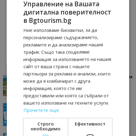
Управление на Вашата
дигитална поверителност
в Bgtourism.bg
Ние използваме бисквитки, за да
персонализираме съдържанието,
рекламите и да анализираме нашия
трафик. Също така споделяме
информация за използването на нашия
сайт от ваша страна с нашите
партньори за реклама и анализи, които
“Пощенска картичка от…”: Петрич – Изживяване
може да я комбинират с друга
отвъд очакваното
информация, която сте им
11/07/2026 11:22
Петрич
предоставили или която са събрали от
вашето използване на техните услуги.
“Пощенска картичка от…”: Пловдив, градът на
Прочетете още
всички времена
23/06/2026 10:00
Пловдив
Строго
Ефективност
необходимо
“Пощенска картичка от…”: Перник – град на