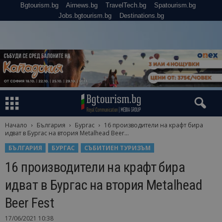
Bgtourism.bg
Airnews.bg
TravelTech.bg
Spatourism.bg
Jobs.bgtourism.bg
Destinations.bg
Начало
България
Бургас
16 производители на крафт бира
идват в Бургас на втория Metalhead Beer...
БЪЛГАРИЯ
БУРГАС
СЪБИТИЕН ТУРИЗЪМ
16 производители на крафт бира
идват в Бургас на втория Metalhead
Beer Fest
17/06/2021 10:38