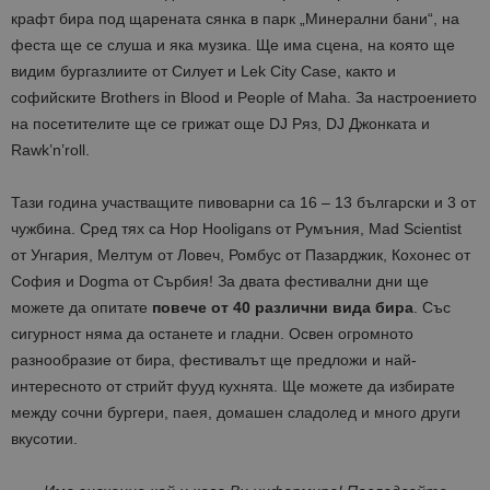
крафт бира под щарената сянка в парк „Минерални бани“, на
феста ще се слуша и яка музика. Ще има сцена, на която ще
видим бургазлиите от Силует и Lek City Case, както и
софийските Brothers in Blood и People of Maha. За настроението
на посетителите ще се грижат още DJ Ряз, DJ Джонката и
Rawk’n’roll.
Тази година участващите пивоварни са 16 – 13 български и 3 от
чужбина. Сред тях са Hop Hooligans от Румъния, Mad Scientist
от Унгария, Мелтум от Ловеч, Ромбус от Пазарджик, Кохонес от
София и Dogma от Сърбия! За двата фестивални дни ще
можете да опитате
повече от 40 различни вида бира
. Със
сигурност няма да останете и гладни. Освен огромното
разнообразие от бира, фестивалът ще предложи и най-
интересното от стрийт фууд кухнята. Ще можете да избирате
между сочни бургери, паея, домашен сладолед и много други
вкусотии.