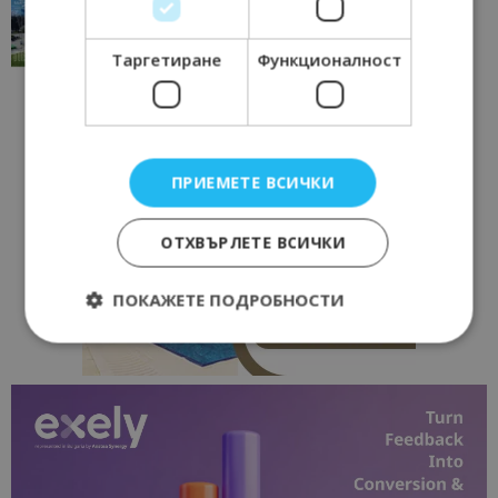
традициите, културата и вдъхновяващите...
17/06/2026 09:01
Перник
Таргетиране
Функционалност
ПРИЕМЕТЕ ВСИЧКИ
ОТХВЪРЛЕТЕ ВСИЧКИ
ПОКАЖЕТЕ ПОДРОБНОСТИ
Строго необходимо
Ефективност
Таргетиране
Функционалност
Строго необходимите бисквитки позволяват
основната функционалност на уебсайта, като
потребителско влизане и управление на