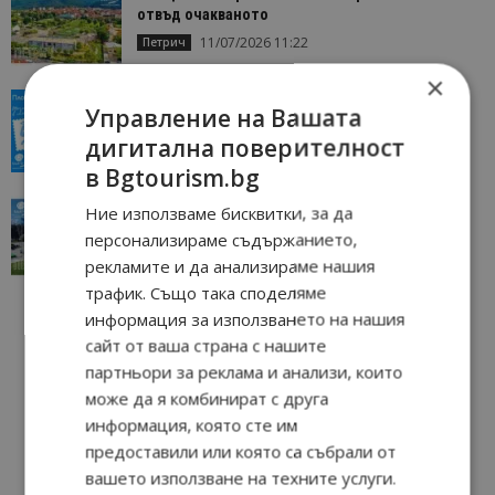
отвъд очакваното
11/07/2026 11:22
Петрич
×
“Пощенска картичка от…”: Пловдив, градът на
Управление на Вашата
всички времена
дигитална поверителност
23/06/2026 10:00
Пловдив
в Bgtourism.bg
“Пощенска картичка от…”: Перник – град на
Ние използваме бисквитки, за да
традициите, културата и вдъхновяващите...
персонализираме съдържанието,
17/06/2026 09:01
Перник
рекламите и да анализираме нашия
трафик. Също така споделяме
информация за използването на нашия
сайт от ваша страна с нашите
партньори за реклама и анализи, които
може да я комбинират с друга
информация, която сте им
предоставили или която са събрали от
вашето използване на техните услуги.