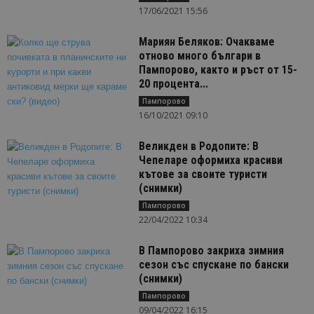
17/06/2021 15:56
Мариян Беляков: Очакваме
отново много българи в
Пампорово, както и ръст от 15-
20 процента...
Пампорово
16/10/2021 09:10
Великден в Родопите: В
Чепеларе оформиха красиви
кътове за своите туристи
(снимки)
Пампорово
22/04/2022 10:34
В Пампорово закриха зимния
сезон със спускане по бански
(снимки)
Пампорово
09/04/2022 16:15