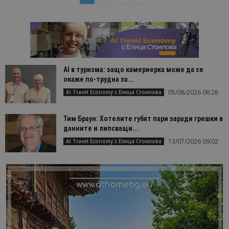
AI в туризма: защо камериерка може да се
окаже по-трудна за...
05/08/2026 08:28
AI Travel Economy с Елица Стоилова
Тим Браун: Хотелите губят пари заради грешки в
данните и липсващи...
13/07/2026 09:02
AI Travel Economy с Елица Стоилова