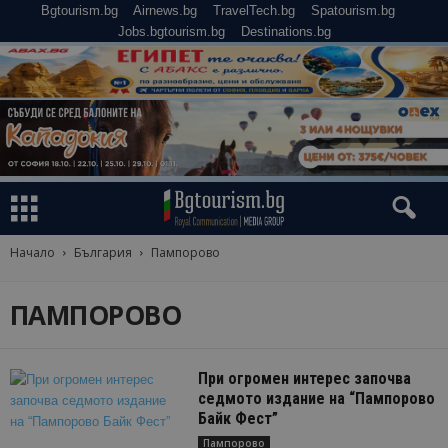
Bgtourism.bg
Airnews.bg
TravelTech.bg
Spatourism.bg
Jobs.bgtourism.bg
Destinations.bg
Начало
България
Пампорово
ПАМПОРОВО
При огромен интерес започва
седмото издание на “Пампорово
Байк Фест”
Пампорово