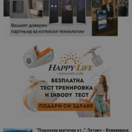
“Пощенска картичка от…”: Петрич – Изживяване