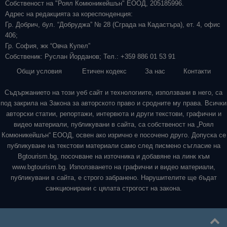
Собственост на "Роял Комюникейшън" ЕООД, 205185996.
Адрес на редакцията за кореспонденция:
Гр. Добрич, бул. “Добруджа” № 28 (Сграда на Кадастъра), ет. 4, офис
406;
Гр. София, жк “Овча Купел”
Собственик: Руслан Йорданов; Тел.: +359 886 01 53 91
Общи условия
Етичен кодекс
За нас
Контакти
Съдържанието на този уеб сайт и технологиите, използвани в него, са
под закрила на Закона за авторското право и сродните му права. Всички
авторски статии, репортажи, интервюта и други текстови, графични и
видео материали, публикувани в сайта, са собственост на „Роял
Комюникейшън“ ЕООД, освен ако изрично е посочено друго. Допуска се
публикуване на текстови материали само след писмено съгласие на
Bgtourism.bg, посочване на източника и добавяне на линк към
www.bgtourism.bg. Използването на графични и видео материали,
публикувани в сайта, е строго забранено. Нарушителите ще бъдат
санкционирани с цялата строгост на закона.