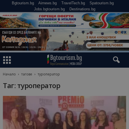
Bgtourism.bg
Airnews.bg
TravelTech.bg
Spatourism.bg
Jobs.bgtourism.bg
Destinations.bg
Начало
тагове
туроператор
Таг: туроператор