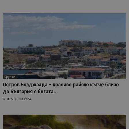
Круизи
Остров Бозджаада – красиво райско кътче близо
до България с богата...
01/07/2025 08:24