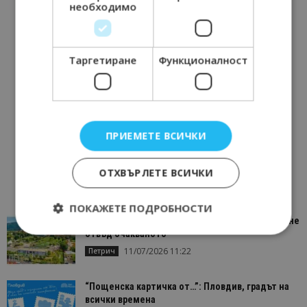
необходимо
Таргетиране
Функционалност
ПРИЕМЕТЕ ВСИЧКИ
ОТХВЪРЛЕТЕ ВСИЧКИ
ПОКАЖЕТЕ ПОДРОБНОСТИ
“Пощенска картичка от…”: Петрич – Изживяване
отвъд очакваното
11/07/2026 11:22
Петрич
Строго необходимо
Ефективност
Таргетиране
Функционалност
“Пощенска картичка от…”: Пловдив, градът на
всички времена