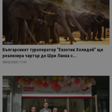
София
Българският туроперaтор “Екзотик Холидей” ще
реализира чартър до Шри Ланка с...
08/02/2025 17:01