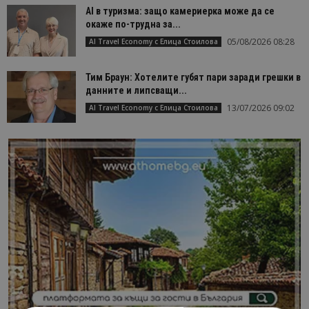
AI в туризма: защо камериерка може да се
окаже по-трудна за...
05/08/2026 08:28
AI Travel Economy с Елица Стоилова
Тим Браун: Хотелите губят пари заради грешки в
данните и липсващи...
13/07/2026 09:02
AI Travel Economy с Елица Стоилова