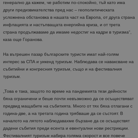
генерално да кажем, че работим по-спокойно, тъй като има
други предизвикателства пред нас – геополитическата
усложнена обстановка в нашата част на Европа, от друга страна
инфлацията и настъпващата енергийна криза, и от трета
страна продължаваме да имаме недостиг на кадри в туризма“,
каза още Горанова.
На вътрешен пазар българските туристи имат най-голям
интерес за СПА и уикенд туризъм. Наблюдава се наваксване на
събитийни и конгресния туризъм, също и на фестивалния
туризъм.
„Това е така, защото по време на пандемията тези дейности
бяха ограничени и беше почти невъзможно да се осъществяват
предвид мащабите на събитията. Много от тях бяха отлагани с
година-две, а на третата година трябваше да се състоят. В
началото на лятото наблюдавахме бързане да се осъществят
дадени събития преди есента и евентуални нови рестрикции.
Фестивалният туризъм набира голяма скорост и все повече