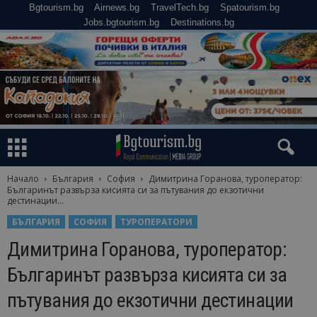
Bgtourism.bg
Airnews.bg
TravelTech.bg
Spatourism.bg
Jobs.bgtourism.bg
Destinations.bg
Начало
България
София
Димитрина Горанова, туроператор:
Българинът развърза кисията си за пътувания до екзотични
дестинации...
БЪЛГАРИЯ
СОФИЯ
ТУРОПЕРАТОРИ
Димитрина Горанова, туроператор:
Българинът развърза кисията си за
пътувания до екзотични дестинации