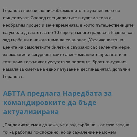
Горанова посочи, че нискобюджетните пътувания вече не
съществуват. Според специалистите в туризма това е
необратим процес и вече времената, в които пътешествениците
са успели да летят за по 10 евро до много градове в Европа, са
зад гърба ни и никога няма да се върнат. „Увеличението на
цените на самолетните билети е свързано със зелените мерки
за екология и сигурност, които авиокомпаниите прилагат и по
този начин оскъпяват услугата за полетите. Броят пътувания
намаля за сметка на едно пътуване и дестинацията“, допълни
Горанова.
АБТТА предлага Наредбата за
командировките да бъде
актуализирана
„Пандемията смея да кажа, че е зад гърба ни – от тази гледна
точка работим по-спокойно, но за съжаление не можем