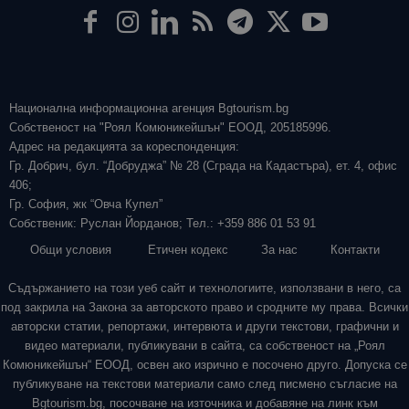
Национална информационна агенция Bgtourism.bg
Собственост на "Роял Комюникейшън" ЕООД, 205185996.
Адрес на редакцията за кореспонденция:
Гр. Добрич, бул. “Добруджа” № 28 (Сграда на Кадастъра), ет. 4, офис
406;
Гр. София, жк “Овча Купел”
Собственик: Руслан Йорданов; Тел.: +359 886 01 53 91
Общи условия
Етичен кодекс
За нас
Контакти
Съдържанието на този уеб сайт и технологиите, използвани в него, са
под закрила на Закона за авторското право и сродните му права. Всички
авторски статии, репортажи, интервюта и други текстови, графични и
видео материали, публикувани в сайта, са собственост на „Роял
Комюникейшън“ ЕООД, освен ако изрично е посочено друго. Допуска се
публикуване на текстови материали само след писмено съгласие на
Bgtourism.bg, посочване на източника и добавяне на линк към