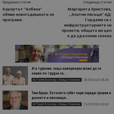
Предишна статия
Следваща статия
Курортът “Албена”
Маргарита Христова,
обяви новогодишната си
„Златни пясъци“ АД:
програма
Гордеем се с
инфраструктурните си
проекти, общата ни цел
е да удължим сезона
AI в туризма: защо камериерка може да се
окаже по-трудна за...
05/08/2026 08:28
AI Travel Economy с Елица Стоилова
Тим Браун: Хотелите губят пари заради грешки в
данните и липсващи...
13/07/2026 09:02
AI Travel Economy с Елица Стоилова