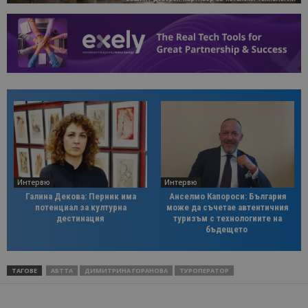
Интервю
Интервю
Галина Декова: Перник има
Анселмо Капороси: България
потенциал за културна
може да съчетае автентичния
дестинация
туризъм с технологиите на
бъдещето
ТАГОВЕ
АБТТА
ДИМИТРИНА ГОРАНОВА
ТУРОПЕРАТОР