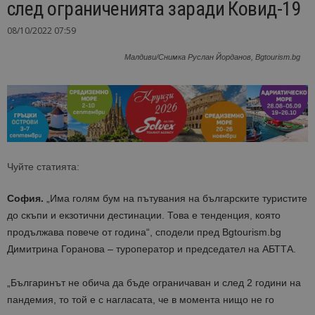
след ограниченията заради Ковид-19
08/10/2022 07:59
Малдиви/Снимка Руслан Йорданов, Bgtourism.bg
Чуйте статията:
София.
„Има голям бум на пътувания на българските туристите
до скъпи и екзотични дестинации. Това е тенденция, която
продължава повече от година“, сподели пред Bgtourism.bg
Димитрина Горанова – туроператор и председател на АБТТА.
„Българинът не обича да бъде ограничаван и след 2 години на
пандемия, то той е с нагласата, че в момента нищо не го