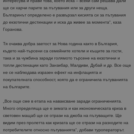
интересува и прави това, което иска – всеки сам решава дали
ще си харчи парите за пътувания или за други неща.
Българинът определено е развързал кисията си за пътувания
до екзотични дестинации и иска да живее за момента“, каза
Горанова.
Тя очаква добра заетост за Нова година както в България,
където най-търсени са семейните хотели и къщите за гости,
така и за чужбина заради голямото търсене на екзотични и
топли дестинации като Занзибар, Малдиви, Дубай и др. Все още
не се наблюдава изразен ефект на инфлацията и
покупателната способност, която да е ограничила пътуванията
на българите.
„Все още сме в етапа на наваксване заради ограниченията.
Много определяща ще е зимата и как икономическата криза в
световен мащаб ще се отрази на джоба на пътуващите. Ще
видим през пролетта как кризата ще се отрази на разходите на
потребителите относно пътуванията“, добави туроператорът.