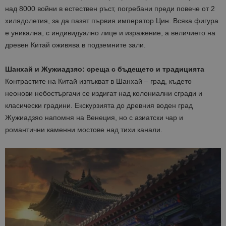
над 8000 войни в естествен ръст, погребани преди повече от 2
хилядолетия, за да пазят първия император Цин. Всяка фигура
е уникална, с индивидуално лице и изражение, а величието на
древен Китай оживява в подземните зали.
Шанхай и Жужиадзяо: среща с бъдещето и традицията
Контрастите на Китай изпъкват в Шанхай – град, където
неонови небостъргачи се издигат над колониални сгради и
класически градини. Екскурзията до древния воден град
Жужиадзяо напомня на Венеция, но с азиатски чар и
романтични каменни мостове над тихи канали.