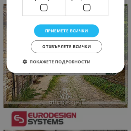
ПРИЕМЕТЕ ВСИЧКИ
ОТХВЪРЛЕТЕ ВСИЧКИ
ПОКАЖЕТЕ ПОДРОБНОСТИ
Строго необходимо
Ефективност
Таргетиране
Функционалност
Строго необходимите бисквитки позволяват
основната функционалност на уебсайта, като
потребителско влизане и управление на
акаунта. Уебсайтът не може да се използва
правилно без строго необходими бисквитки.