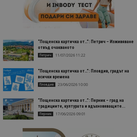
уникален
посетител 
помага за
проследяв
на
посетител
на навигац
взаимодей
с уебсайта
статистиче
“Пощенска картичка от…”: Петрич – Изживяване
цели.
отвъд очакваното
is_unique
1 година
Тази бискв
StatCounter
11/07/2026 11:22
Петрич
1 месец
е зададена
Ltd
StatCounter
.statcounter.com
да опреде
дали сте за
“Пощенска картичка от…”: Пловдив, градът на
първи път
всички времена
завръщащ 
посетител.
23/06/2026 10:00
Пловдив
_ga_B09EBBY8PY
.bgtourism.bg
1 година
Тази бискв
1 месец
се използв
“Пощенска картичка от…”: Перник – град на
Google Anal
за запазва
традициите, културата и вдъхновяващите...
състояние
сесията.
17/06/2026 09:01
Перник
_ga_WXPDN4HSCV
.bgtourism.bg
1 година
Тази бискв
1 месец
се използв
Google Anal
за запазва