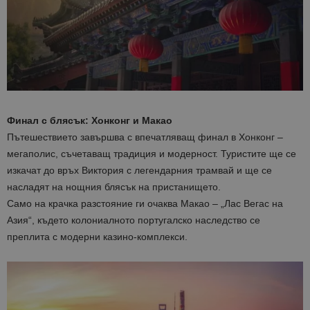
Финал с блясък: Хонконг и Макао
Пътешествието завършва с впечатляващ финал в Хонконг –
мегаполис, съчетаващ традиция и модерност. Туристите ще се
изкачат до връх Виктория с легендарния трамвай и ще се
насладят на нощния блясък на пристанището.
Само на крачка разстояние ги очаква Макао – „Лас Вегас на
Азия“, където колониалното португалско наследство се
преплита с модерни казино-комплекси.