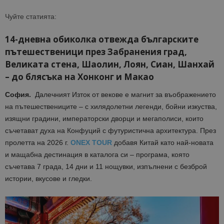
Чуйте статията:
14-дневна обиколка отвежда българските
пътешественици през Забранения град,
Великата стена, Шаолин, Лоян, Сиан, Шанхай
– до блясъка на Хонконг и Макао
София.
Далечният Изток от векове е магнит за въображението
на пътешествениците – с хилядолетни легенди, бойни изкуства,
изящни градини, императорски дворци и мегаполиси, които
съчетават духа на Конфуций с футуристична архитектура. През
пролетта на 2026 г.
ONEX TOUR
добавя Китай като най-новата
и мащабна дестинация в каталога си – програма, която
съчетава 7 града, 14 дни и 11 нощувки, изпълнени с безброй
истории, вкусове и гледки.