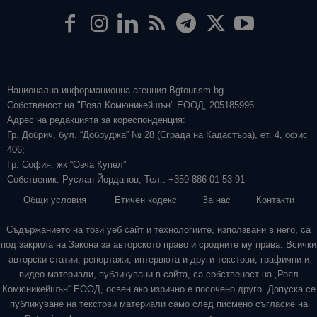
Национална информационна агенция Bgtourism.bg
Собственост на "Роял Комюникейшън" ЕООД, 205185996.
Адрес на редакцията за кореспонденция:
Гр. Добрич, бул. “Добруджа” № 28 (Сграда на Кадастъра), ет. 4, офис
406;
Гр. София, жк “Овча Купел”
Собственик: Руслан Йорданов; Тел.: +359 886 01 53 91
Общи условия
Етичен кодекс
За нас
Контакти
Съдържанието на този уеб сайт и технологиите, използвани в него, са
под закрила на Закона за авторското право и сродните му права. Всички
авторски статии, репортажи, интервюта и други текстови, графични и
видео материали, публикувани в сайта, са собственост на „Роял
Комюникейшън“ ЕООД, освен ако изрично е посочено друго. Допуска се
публикуване на текстови материали само след писмено съгласие на