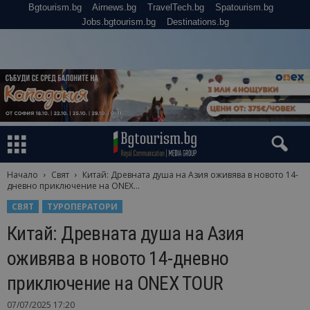
Bgtourism.bg
Airnews.bg
TravelTech.bg
Spatourism.bg
Jobs.bgtourism.bg
Destinations.bg
Начало
Свят
Китай: Древната душа на Азия оживява в новото 14-
дневно приключение на ONEX...
СВЯТ
ТУРОПЕРАТОРИ
Китай: Древната душа на Азия
оживява в новото 14-дневно
приключение на ONEX TOUR
07/07/2025 17:20