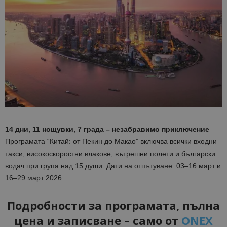
14 дни, 11 нощувки, 7 града – незабравимо приключение
Програмата “Китай: от Пекин до Макао” включва всички входни
такси, високоскоростни влакове, вътрешни полети и български
водач при група над 15 души. Дати на отпътуване: 03–16 март и
16–29 март 2026.
Подробности за програмата, пълна
цена и записване – само от
ONEX