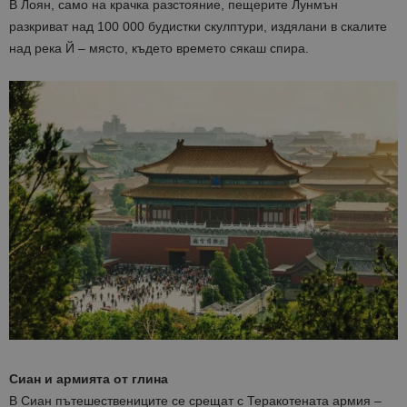
В Лоян, само на крачка разстояние, пещерите Лунмън
разкриват над 100 000 будистки скулптури, издялани в скалите
над река Й – място, където времето сякаш спира.
Сиан и армията от глина
В Сиан пътешествениците се срещат с Теракотената армия –