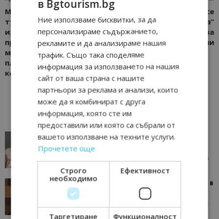
в Bgtourism.bg
Министерство на
Столичната община се
Ние използваме бисквитки, за да
туризма се самосезира и
оттегля от парк “Врана”
персонализираме съдържанието,
изпрати незабавно
и го затваря за
проверяващ екип на
посетители
рекламите и да анализираме нашия
мястото – варненския
трафик. Също така споделяме
плаж „Паша дере“,
информация за използването на нашия
който е неохраняем
сайт от ваша страна с нашите
партньори за реклама и анализи, които
може да я комбинират с друга
информация, която сте им
предоставили или която са събрали от
вашето използване на техните услуги.
AI в туризма: защо камериерка може да се
окаже по-трудна за...
Прочетете още
05/08/2026 08:28
AI Travel Economy с Елица Стоилова
Строго
Ефективност
необходимо
Тим Браун: Хотелите губят пари заради грешки в
данните и липсващи...
13/07/2026 09:02
AI Travel Economy с Елица Стоилова
Таргетиране
Функционалност