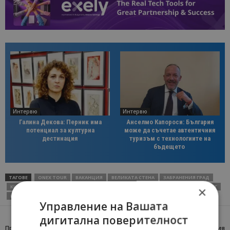
Интервю
Интервю
Галина Декова: Перник има
Анселмо Капороси: България
потенциал за културна
може да съчетае автентичния
дестинация
туризъм с технологиите на
бъдещето
ТАГОВЕ
ONEX TOUR
ВАКАНЦИЯ
ВЕЛИКАТА СТЕНА
ЗАБРАНЕНИЯ ГРАД
КИТАЙ
ЛОЯН
МАКАО
ОНЕКС ТУР
ПРИКЛЮЧЕНИЕ
СИАН
ХОНКОНГ
×
ШАНХАЙ
ШАОЛИН
Управление на Вашата
дигитална поверителност
Предишна статия
Следваща статия