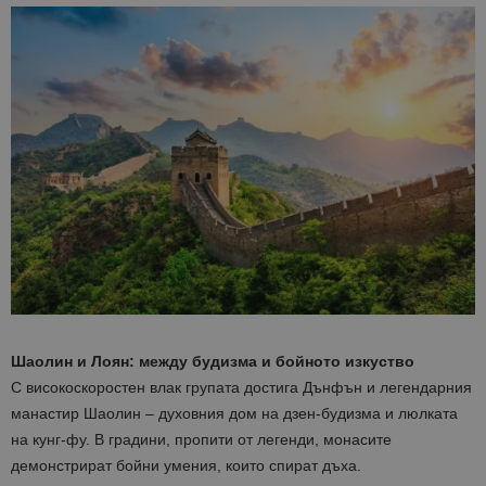
Шаолин и Лоян: между будизма и бойното изкуство
С високоскоростен влак групата достига Дънфън и легендарния
манастир Шаолин – духовния дом на дзен-будизма и люлката
на кунг-фу. В градини, пропити от легенди, монасите
демонстрират бойни умения, които спират дъха.