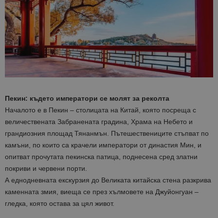
Пекин: където императори се молят за реколта
Началото е в Пекин – столицата на Китай, която посреща с
величествената Забранената градина, Храма на Небето и
грандиозния площад Тянанмън. Пътешествениците стъпват по
камъни, по които са крачели императори от династия Мин, и
опитват прочутата пекинска патица, поднесена сред златни
покриви и червени порти.
А еднодневната екскурзия до Великата китайска стена разкрива
каменната змия, виеща се през хълмовете на Джуйонгуан –
гледка, която остава за цял живот.