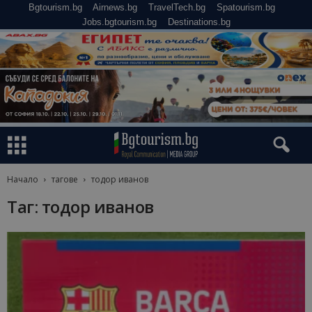
Bgtourism.bg
Airnews.bg
TravelTech.bg
Spatourism.bg
Jobs.bgtourism.bg
Destinations.bg
Начало
тагове
тодор иванов
Таг: тодор иванов