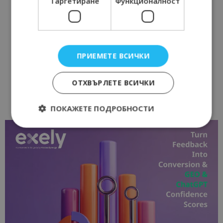
Таргетиране
Функционалност
ПРИЕМЕТЕ ВСИЧКИ
ОТХВЪРЛЕТЕ ВСИЧКИ
ПОКАЖЕТЕ ПОДРОБНОСТИ
Строго необходимо
Ефективност
Таргетиране
Функционалност
Строго необходимите бисквитки позволяват
основната функционалност на уебсайта, като
потребителско влизане и управление на
акаунта. Уебсайтът не може да се използва
правилно без строго необходими бисквитки.