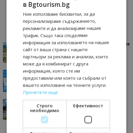
в Bgtourism.bg
Ние използваме бисквитки, за да
персонализираме съдържанието,
рекламите и да анализираме нашия
трафик. Също така споделяме
информация за използването на нашия
“Пощенска картичка от…”: Петрич – Изживяване
сайт от ваша страна с нашите
отвъд очакваното
партньори за реклама и анализи, които
11/07/2026 11:22
Петрич
може да я комбинират с друга
информация, която сте им
“Пощенска картичка от…”: Пловдив, градът на
предоставили или която са събрали от
всички времена
вашето използване на техните услуги.
23/06/2026 10:00
Пловдив
Прочетете още
“Пощенска картичка от…”: Перник – град на
Строго
Ефективност
традициите, културата и вдъхновяващите...
необходимо
17/06/2026 09:01
Перник