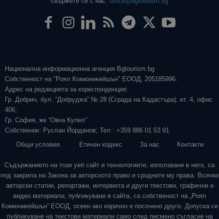
свържете се с нас:
office@bgtourism.bg
Национална информационна агенция Bgtourism.bg
Собственост на "Роял Комюникейшън" ЕООД, 205185996.
Адрес на редакцията за кореспонденция:
Гр. Добрич, бул. “Добруджа” № 28 (Сграда на Кадастъра), ет. 4, офис
406;
Гр. София, жк “Овча Купел”
Собственик: Руслан Йорданов; Тел.: +359 886 01 53 91
Общи условия
Етичен кодекс
За нас
Контакти
Съдържанието на този уеб сайт и технологиите, използвани в него, са
под закрила на Закона за авторското право и сродните му права. Всички
авторски статии, репортажи, интервюта и други текстови, графични и
видео материали, публикувани в сайта, са собственост на „Роял
Комюникейшън“ ЕООД, освен ако изрично е посочено друго. Допуска се
публикуване на текстови материали само след писмено съгласие на