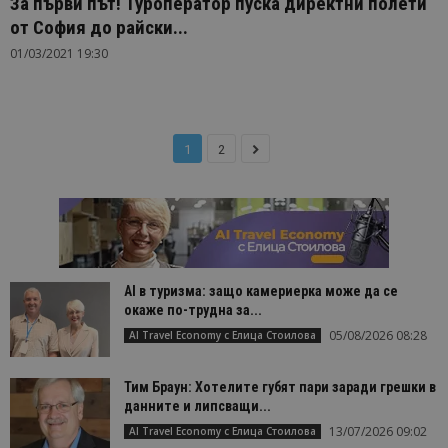
За първи път! Туроператор пуска директни полети
от София до райски...
01/03/2021 19:30
1
2
AI в туризма: защо камериерка може да се
окаже по-трудна за...
05/08/2026 08:28
AI Travel Economy с Елица Стоилова
Тим Браун: Хотелите губят пари заради грешки в
данните и липсващи...
13/07/2026 09:02
AI Travel Economy с Елица Стоилова