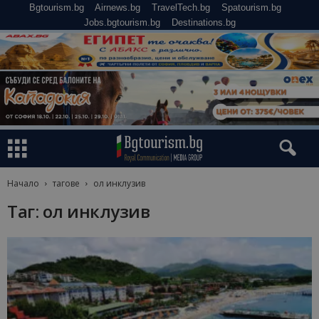
Bgtourism.bg
Airnews.bg
TravelTech.bg
Spatourism.bg
Jobs.bgtourism.bg
Destinations.bg
Начало
тагове
ол инклузив
Таг: ол инклузив