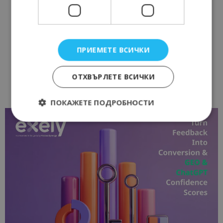
ПРИЕМЕТЕ ВСИЧКИ
ОТХВЪРЛЕТЕ ВСИЧКИ
ПОКАЖЕТЕ ПОДРОБНОСТИ
Строго необходимо
Ефективност
Таргетиране
Функционалност
Строго необходимите бисквитки позволяват
основната функционалност на уебсайта, като
потребителско влизане и управление на
акаунта. Уебсайтът не може да се използва
правилно без строго необходими бисквитки.
Доставчик
/
Валиден