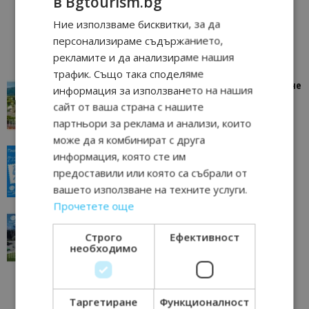
в Bgtourism.bg
Ние използваме бисквитки, за да
персонализираме съдържанието,
рекламите и да анализираме нашия
трафик. Също така споделяме
“Пощенска картичка от…”: Петрич – Изживяване
информация за използването на нашия
отвъд очакваното
сайт от ваша страна с нашите
11/07/2026 11:22
Петрич
партньори за реклама и анализи, които
може да я комбинират с друга
“Пощенска картичка от…”: Пловдив, градът на
информация, която сте им
всички времена
предоставили или която са събрали от
23/06/2026 10:00
Пловдив
вашето използване на техните услуги.
Прочетете още
“Пощенска картичка от…”: Перник – град на
традициите, културата и вдъхновяващите...
Строго
Ефективност
необходимо
17/06/2026 09:01
Перник
Таргетиране
Функционалност