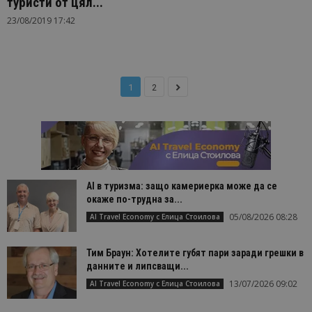
туристи от цял...
23/08/2019 17:42
1
2
AI в туризма: защо камериерка може да се
окаже по-трудна за...
05/08/2026 08:28
AI Travel Economy с Елица Стоилова
Тим Браун: Хотелите губят пари заради грешки в
данните и липсващи...
13/07/2026 09:02
AI Travel Economy с Елица Стоилова