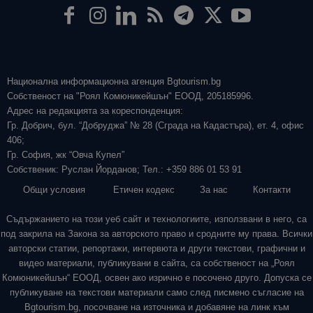
Национална информационна агенция Bgtourism.bg
Собственост на "Роял Комюникейшън" ЕООД, 205185996.
Адрес на редакцията за кореспонденция:
Гр. Добрич, бул. “Добруджа” № 28 (Сграда на Кадастъра), ет. 4, офис
406;
Гр. София, жк “Овча Купел”
Собственик: Руслан Йорданов; Тел.: +359 886 01 53 91
Общи условия
Етичен кодекс
За нас
Контакти
Съдържанието на този уеб сайт и технологиите, използвани в него, са
под закрила на Закона за авторското право и сродните му права. Всички
авторски статии, репортажи, интервюта и други текстови, графични и
видео материали, публикувани в сайта, са собственост на „Роял
Комюникейшън“ ЕООД, освен ако изрично е посочено друго. Допуска се
публикуване на текстови материали само след писмено съгласие на
Bgtourism.bg, посочване на източника и добавяне на линк към