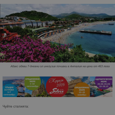
Абакс обяви 7-дневни ол инклузив почивки в Анталия на цени от 463 лева
Чуйте статията: