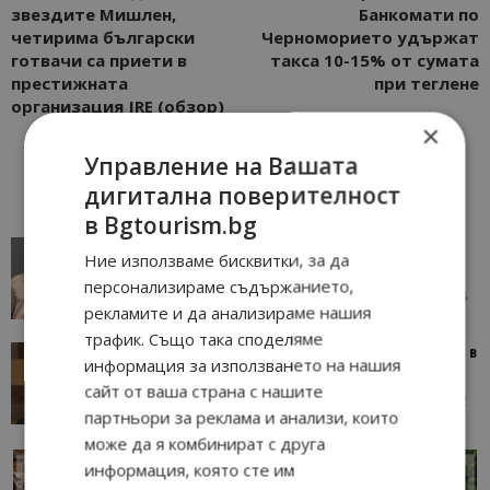
звездите Мишлен,
Банкомати по
четирима български
Черноморието удържат
готвачи са приети в
такса 10-15% от сумата
престижната
при теглене
организация JRE (обзор)
×
Управление на Вашата
дигитална поверителност
в Bgtourism.bg
AI в туризма: защо камериерка може да се
Ние използваме бисквитки, за да
окаже по-трудна за...
персонализираме съдържанието,
05/08/2026 08:28
AI Travel Economy с Елица Стоилова
рекламите и да анализираме нашия
трафик. Също така споделяме
Тим Браун: Хотелите губят пари заради грешки в
информация за използването на нашия
данните и липсващи...
сайт от ваша страна с нашите
13/07/2026 09:02
AI Travel Economy с Елица Стоилова
партньори за реклама и анализи, които
може да я комбинират с друга
информация, която сте им