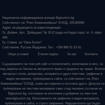
Национална информационна агенция Bgtourism.bg
Собственост на "Роял Комюникейшън" ЕООД, 205185996.
Адрес на редакцията за кореспонденция:
Гр. Добрич, бул. “Добруджа” № 28 (Сграда на Кадастъра), ет. 4, офис
406;
Гр. София, жк “Овча Купел”
Собственик: Руслан Йорданов; Тел.: +359 886 01 53 91
Общи условия
Етичен кодекс
За нас
Контакти
Съдържанието на този уеб сайт и технологиите, използвани в него, са
под закрила на Закона за авторското право и сродните му права. Всички
авторски статии, репортажи, интервюта и други текстови, графични и
видео материали, публикувани в сайта, са собственост на „Роял
Комюникейшън“ ЕООД, освен ако изрично е посочено друго. Допуска се
публикуване на текстови материали само след писмено съгласие на
Bgtourism.bg, посочване на източника и добавяне на линк към
www.bgtourism.bg. Използването на графични и видео материали,
публикувани в сайта, е строго забранено. Нарушителите ще бъдат