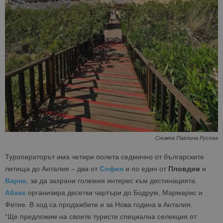
Снимка Павлина Русева
Туроператорът има четири полета седмично от българските
летища до Анталия – два от
София
и по един от
Пловдив
и
Варна
, за да захрани големия интерес към дестинацията.
Абакс
организира десетки чартъри до Бодрум, Мармарис и
Фетие. В ход са продажбите и за Нова година в Анталия.
“Ще предложим на своите туристи специална селекция от