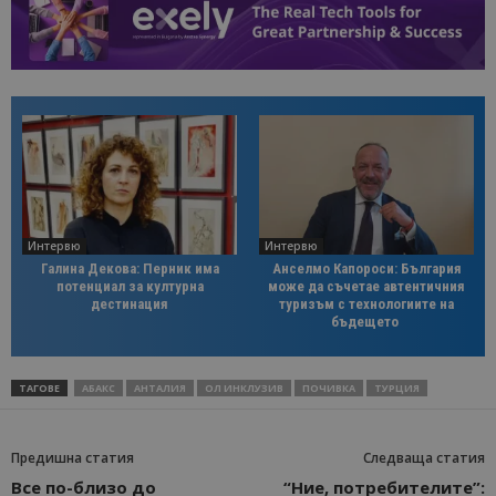
Интервю
Интервю
Галина Декова: Перник има
Анселмо Капороси: България
потенциал за културна
може да съчетае автентичния
дестинация
туризъм с технологиите на
бъдещето
ТАГОВЕ
АБАКС
АНТАЛИЯ
ОЛ ИНКЛУЗИВ
ПОЧИВКА
ТУРЦИЯ
Предишна статия
Следваща статия
Все по-близо до
“Ние, потребителите”: