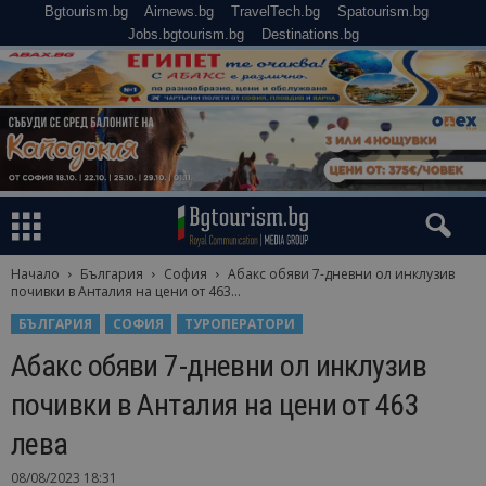
Bgtourism.bg
Airnews.bg
TravelTech.bg
Spatourism.bg
Jobs.bgtourism.bg
Destinations.bg
Начало
България
София
Абакс обяви 7-дневни ол инклузив
почивки в Анталия на цени от 463...
БЪЛГАРИЯ
СОФИЯ
ТУРОПЕРАТОРИ
Абакс обяви 7-дневни ол инклузив
почивки в Анталия на цени от 463
лева
08/08/2023 18:31