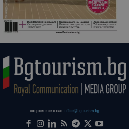
свържете се с нас:
office@bgtourism.bg