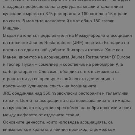
е водеща професионална структура на млади и талантливи
кулинари с мрежа от 375 ресторанта и 160 хотела в 15 страни
по света. В момента членовете й имат общо 180 звезди
Мишлен.
В края на юни т.г. представители на Международната асоциация
на готвачите Jeunes Restaurateurs (JRE) посетиха България по
покана на едни от най-добрите български готвачи. Ханс ван
Манен, директор на асоциацията Jeunes Restaurateur D`Europe
и Гаспер Пухан – сомелиер и собственик на реномиран А la
carte ресторант в Словакия, обсъдиха с тях възможността
страната ни да се превърне в най-новата дестинация в
престижния кулинарен списък на Асоциацията.
JRE
обединява над 350 първокласни ресторанти и талантливи
готвачи. Целта на асоциацията е да повишава нивото и имиджа
на кулинарната индустрия чрез обмен на добри практики и опит
между шефовете от отделните страни.
Основните ценности, които изповядва асоциацията, са
внимание към храната и нейния произход, стремеж към