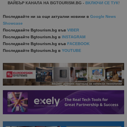
ВАЙБЪР КАНАЛА НА BGTOURISM.BG -
ВКЛЮЧИ СЕ ТУК
!
Последвайте ни за още актуални новини
в
Google News
Showcase
Последвайте
Bgtourism.bg във
VIBER
Последвайте
Bgtourism.bg в
INSTAGRAM
Последвайте
Bgtourism.bg във
FACEBOOK
Последвайте
Bgtourism.bg в
YOUTUBE