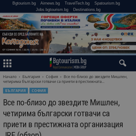
Bgtourism.bg
Airnews.bg
TravelTech.bg
Spatourism.bg
Jobs.bgtourism.bg
Destinations.bg
Начало
България
София
Все по-близо до звездите Мишлен,
четирима български готвачи са приети в престижната...
БЪЛГАРИЯ
СОФИЯ
Все по-близо до звездите Мишлен,
четирима български готвачи са
приети в престижната организация
JRE (обзор)