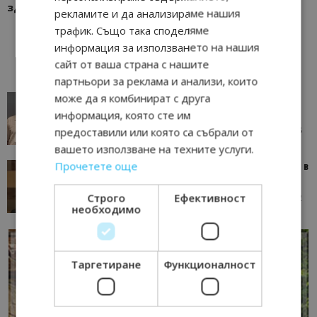
здравен туризъм
рекламите и да анализираме нашия
трафик. Също така споделяме
информация за използването на нашия
сайт от ваша страна с нашите
партньори за реклама и анализи, които
може да я комбинират с друга
AI в туризма: защо камериерка може да се
окаже по-трудна за...
информация, която сте им
05/08/2026 08:28
предоставили или която са събрали от
AI Travel Economy с Елица Стоилова
вашето използване на техните услуги.
Прочетете още
Тим Браун: Хотелите губят пари заради грешки в
данните и липсващи...
Строго
Ефективност
13/07/2026 09:02
AI Travel Economy с Елица Стоилова
необходимо
Таргетиране
Функционалност