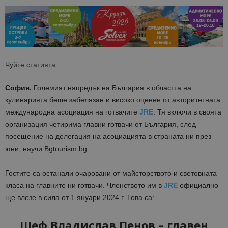
Чуйте статията:
София.
Големият напредък на България в областта на
кулинарията беше забелязан и високо оценен от авторитетната
международна асоциация на готвачите
JRE
. Тя включи в своята
организация четирима главни готвачи от България, след
посещение на делегация на асоциацията в страната ни през
юни, научи Bgtourism.bg.
Гостите са останали очаровани от майсторството и световната
класа на главните ни готвачи. Членството им в
JRE
официално
ще влезе в сила от 1 януари 2024 г.
Това са:
Шеф Владислав Пенов – главен