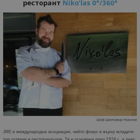
ресторант
Niko’las 0°/360°
Шеф Цветомир Николов
JRE е международна асоциация, чийто фокус е върху младите
топ готвачи и ресторантьори. Тя е основана през 1974 г., а днес