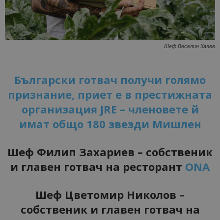
Шеф Веселин Калев
Български готвач получи голямо
признание, приет е в престижната
организация JRE – членовете й
имат общо 180 звезди Мишлен
Шеф Филип Захариев – собственик
и главен готвач на ресторант
ONA
Шеф Цветомир Николов –
собственик и главен готвач на