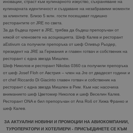
иновации, страст към кулинарното изкуство, съхраняване на
кулинарната идентичност и създаване на незабравими моменти
за клиентите. Близо 5 млн. гости посещават годишно
ресторантите от JRE по света.
За да бъдеш приет в JRE, трябва да бъдеш препоръчан от
някой от членовете на асоциацията.
Шеф Калев и ресторант
aEstivum са получили препоръка от шеф Оливър Рьодер,
президент на JRE за Германия и главен готвач и собственик на
ресторант с една звезда Мишлен.
Шеф Николов и ресторант Nikolas 0360 са получили препоръка
от шеф Josef Floh от Австрия – член на Jre от двадесет години и
от chef Riccardo Di Giacinto главен готвач и собственик на
ресторант с една звезда Мишлен в Рим.
Към нас насочиха
вниманието шеф Цветомир Николов и шеф Веселин Калев.
Ресторант ONA е бил препоръчан от
Ana Roš
от Хижа Франко и
шеф Калев.
ЗА АКТУАЛНИ НОВИНИ И ПРОМОЦИИ НА АВИОКОМПАНИИ,
ТУРОПЕРАТОРИ И ХОТЕЛИЕРИ - ПРИСЪЕДИНЕТЕ СЕ КЪМ