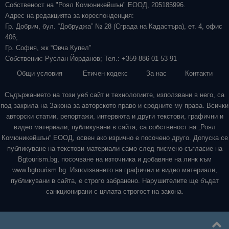
Собственост на "Роял Комюникейшън" ЕООД, 205185996.
Адрес на редакцията за кореспонденция:
Гр. Добрич, бул. “Добруджа” № 28 (Сграда на Кадастъра), ет. 4, офис
406;
Гр. София, жк “Овча Купел”
Собственик: Руслан Йорданов; Тел.: +359 886 01 53 91
Общи условия
Етичен кодекс
За нас
Контакти
Съдържанието на този уеб сайт и технологиите, използвани в него, са
под закрила на Закона за авторското право и сродните му права. Всички
авторски статии, репортажи, интервюта и други текстови, графични и
видео материали, публикувани в сайта, са собственост на „Роял
Комюникейшън“ ЕООД, освен ако изрично е посочено друго. Допуска се
публикуване на текстови материали само след писмено съгласие на
Bgtourism.bg, посочване на източника и добавяне на линк към
www.bgtourism.bg. Използването на графични и видео материали,
публикувани в сайта, е строго забранено. Нарушителите ще бъдат
санкционирани с цялата строгост на закона.