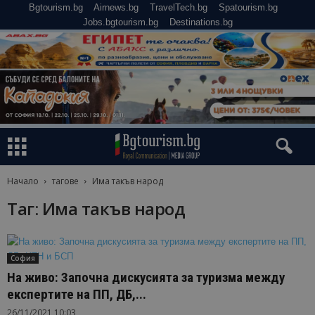
Bgtourism.bg
Airnews.bg
TravelTech.bg
Spatourism.bg
Jobs.bgtourism.bg
Destinations.bg
Начало
тагове
Има такъв народ
Таг: Има такъв народ
София
На живо: Започна дискусията за туризма между
експертите на ПП, ДБ,...
26/11/2021 10:03