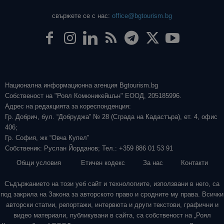
свържете се с нас:
office@bgtourism.bg
Национална информационна агенция Bgtourism.bg
Собственост на "Роял Комюникейшън" ЕООД, 205185996.
Адрес на редакцията за кореспонденция:
Гр. Добрич, бул. “Добруджа” № 28 (Сграда на Кадастъра), ет. 4, офис
406;
Гр. София, жк “Овча Купел”
Собственик: Руслан Йорданов; Тел.: +359 886 01 53 91
Общи условия
Етичен кодекс
За нас
Контакти
Съдържанието на този уеб сайт и технологиите, използвани в него, са
под закрила на Закона за авторското право и сродните му права. Всички
авторски статии, репортажи, интервюта и други текстови, графични и
видео материали, публикувани в сайта, са собственост на „Роял