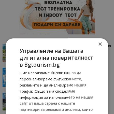
×
“Пощенска картичка от…”: Петрич – Изживяване
Управление на Вашата
отвъд очакваното
дигитална поверителност
11/07/2026 11:22
Петрич
в Bgtourism.bg
“Пощенска картичка от…”: Пловдив, градът на
Ние използваме бисквитки, за да
всички времена
персонализираме съдържанието,
23/06/2026 10:00
Пловдив
рекламите и да анализираме нашия
трафик. Също така споделяме
“Пощенска картичка от…”: Перник – град на
информация за използването на нашия
традициите, културата и вдъхновяващите...
сайт от ваша страна с нашите
17/06/2026 09:01
Перник
партньори за реклама и анализи, които