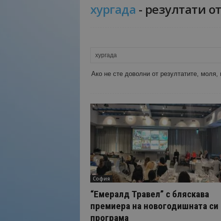
хургада
-
резултати о
Н
а
й
-
в
а
ж
Ако не сте доволни от резултатите, моля,
н
о
т
о
о
т
т
у
р
и
София
з
“Емералд Травел” с бляскава
м
премиера на новогодишната си
а
програма
!