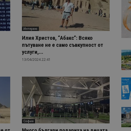
Интервю
Илия Христов, “Абакс”: Всяко
пътуване не е само съвкупност от
услуги,...
13/04/2024 22:41
София
е от
Много българи подариха на децата