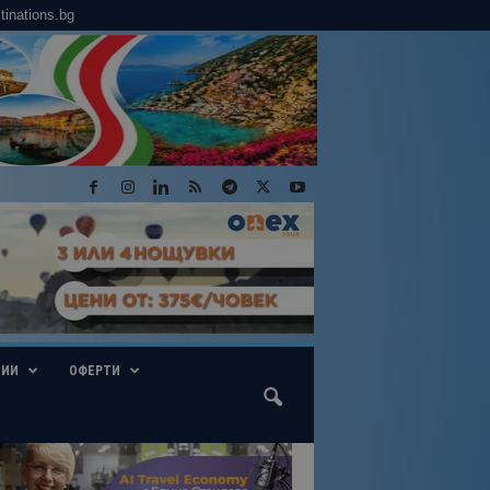
tinations.bg
ГИИ
ОФЕРТИ