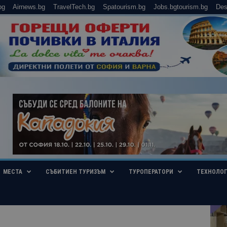
bg
Airnews.bg
TravelTech.bg
Spatourism.bg
Jobs.bgtourism.bg
Des
МЕСТА
СЪБИТИЕН ТУРИЗЪМ
ТУРОПЕРАТОРИ
ТЕХНОЛО