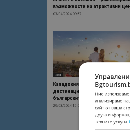
възможности на атрактивни це
03/04/2024 09:57
Управлени
Свят
Bgtourism.
Кападокия е сред най-желанит
дестинации за екскурзия сред
Ние използваме 
българските туристи
анализираме на
29/03/2024 15:02
сайт от ваша ст
друга информаци
техните услуги.