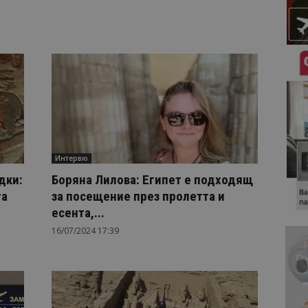
Интервю
дки:
Боряна Лилова: Египет е подходящ
та
за посещение през пролетта и
есента,...
16/07/2024 17:39