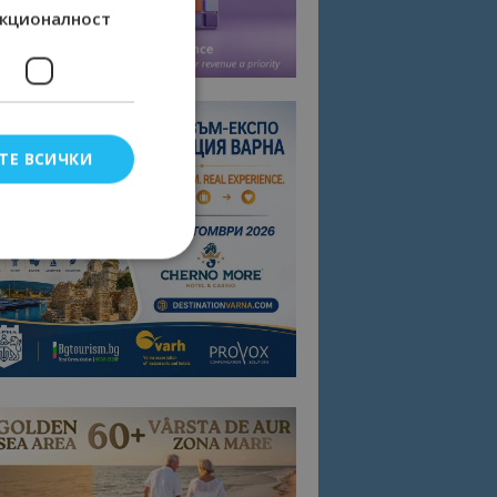
кционалност
ТЕ ВСИЧКИ
елско влизане и
тки.
омните съгласието
квитки на сайта.