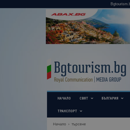
Bgtourism.
B
g
t
o
u
r
i
НАЧАЛО
СВЯТ
БЪЛГАРИЯ
s
m
.
ТРАНСПОРТ
b
g
Начало
търсене
–