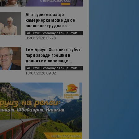
AI в туризма: защо
камериерка може да се
окаже по-трудна за...
AI Travel Economy с Елица Стоилова
05/08/2026 08:28
Тим Браун: Хотелите губят
пари заради грешки в
данните и липсващи...
AI Travel Economy с Елица Стоилова
13/07/2026 09:02