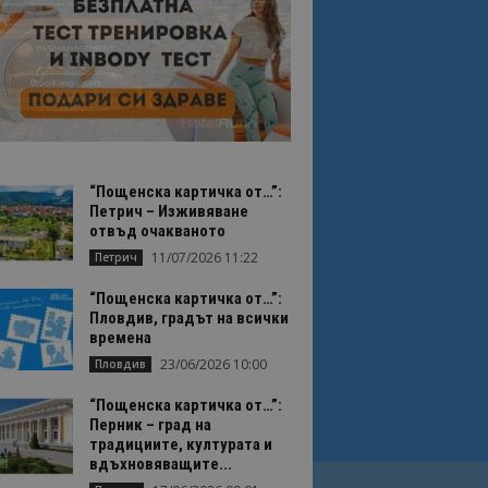
“Пощенска картичка от…”:
Петрич – Изживяване
отвъд очакваното
11/07/2026 11:22
Петрич
“Пощенска картичка от…”:
Пловдив, градът на всички
времена
23/06/2026 10:00
Пловдив
“Пощенска картичка от…”:
Перник – град на
традициите, културата и
вдъхновяващите...