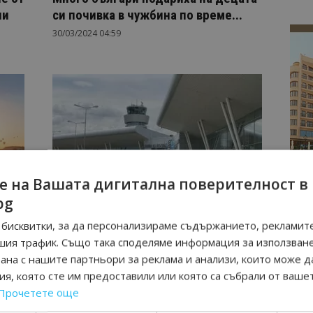
ни
си почивка в чужбина по време...
30/03/2024 04:59
е на Вашата дигитална поверителност в
София
bg
е
От 1 май се открива нова самолетна
линия между София и...
бисквитки, за да персонализираме съдържанието, рекламите
27/03/2024 20:07
шия трафик. Също така споделяме информация за използван
рана с нашите партньори за реклама и анализи, които може д
я, която сте им предоставили или която са събрали от ваше
Прочетете още