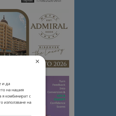
17/06/2026 09:01
Перник
×
 и да
ето на нашия
а я комбинират с
то използване на