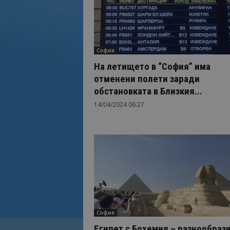
София
На летището в “София” има
отменени полети заради
обстановката в Близкия...
14/04/2024 06:27
София
Египет с Бохемия – разнообрази