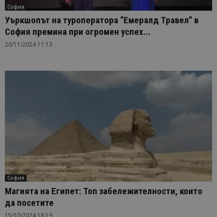
София
Уъркшопът на туроператора “Емералд Травел” в
София премина при огромен успех...
20/11/2024 11:13
София
Магията на Египет: Топ забележителности, които
да посетите
15/10/2024 18:19