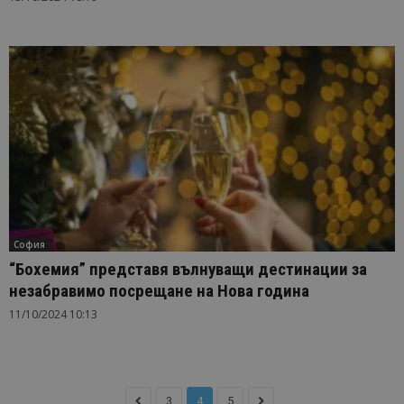
София
“Бохемия” представя вълнуващи дестинации за
незабравимо посрещане на Нова година
11/10/2024 10:13
3
4
5