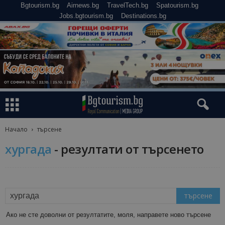
Bgtourism.bg
Airnews.bg
TravelTech.bg
Spatourism.bg
Jobs.bgtourism.bg
Destinations.bg
Начало
търсене
хургада
-
резултати от търсенето
Ако не сте доволни от резултатите, моля, направете ново търсене