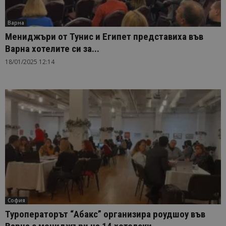
Варна
Мениджъри от Тунис и Египет представиха във
Варна хотелите си за...
18/01/2025 12:14
София
Туроператорът “Абакс” организира роудшоу във