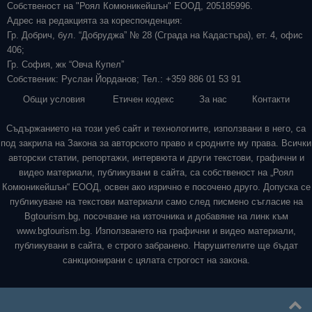
Собственост на "Роял Комюникейшън" ЕООД, 205185996.
Адрес на редакцията за кореспонденция:
Гр. Добрич, бул. “Добруджа” № 28 (Сграда на Кадастъра), ет. 4, офис
406;
Гр. София, жк “Овча Купел”
Собственик: Руслан Йорданов; Тел.: +359 886 01 53 91
Общи условия
Етичен кодекс
За нас
Контакти
Съдържанието на този уеб сайт и технологиите, използвани в него, са
под закрила на Закона за авторското право и сродните му права. Всички
авторски статии, репортажи, интервюта и други текстови, графични и
видео материали, публикувани в сайта, са собственост на „Роял
Комюникейшън“ ЕООД, освен ако изрично е посочено друго. Допуска се
публикуване на текстови материали само след писмено съгласие на
Bgtourism.bg, посочване на източника и добавяне на линк към
www.bgtourism.bg. Използването на графични и видео материали,
публикувани в сайта, е строго забранено. Нарушителите ще бъдат
санкционирани с цялата строгост на закона.