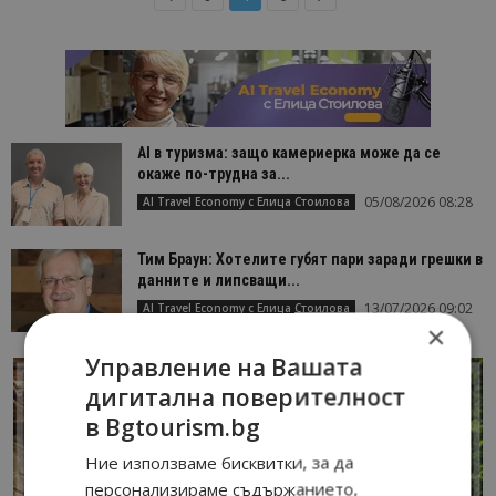
AI в туризма: защо камериерка може да се
окаже по-трудна за...
05/08/2026 08:28
AI Travel Economy с Елица Стоилова
Тим Браун: Хотелите губят пари заради грешки в
данните и липсващи...
13/07/2026 09:02
AI Travel Economy с Елица Стоилова
×
Управление на Вашата
дигитална поверителност
в Bgtourism.bg
Ние използваме бисквитки, за да
персонализираме съдържанието,