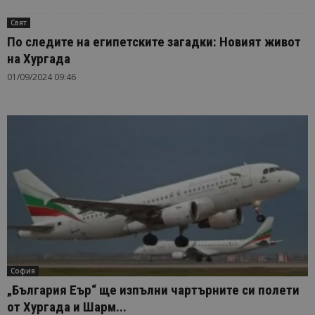
Свят
По следите на египетските загадки: Новият живот
на Хургада
01/09/2024 09:46
София
„България Еър“ ще изпълни чартърните си полети
от Хургада и Шарм...