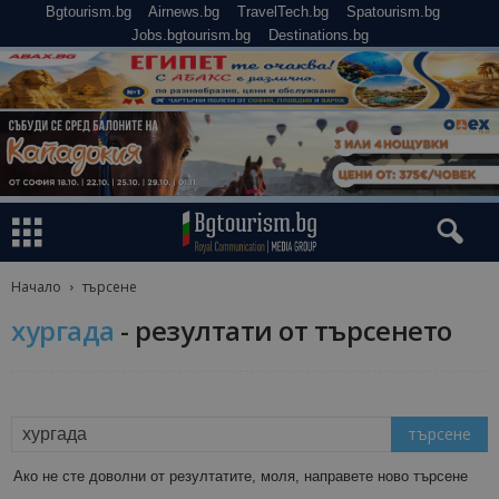
Bgtourism.bg
Airnews.bg
TravelTech.bg
Spatourism.bg
Jobs.bgtourism.bg
Destinations.bg
Начало
търсене
хургада
-
резултати от търсенето
Ако не сте доволни от резултатите, моля, направете ново търсене