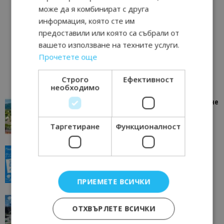
може да я комбинират с друга
информация, която сте им
предоставили или която са събрали от
вашето използване на техните услуги.
Прочетете още
Строго
Ефективност
необходимо
“Пощенска картичка от…”: Петрич – Изживяване
отвъд очакваното
11/07/2026 11:22
Петрич
Таргетиране
Функционалност
“Пощенска картичка от…”: Пловдив, градът на
всички времена
23/06/2026 10:00
Пловдив
ПРИЕМЕТЕ ВСИЧКИ
“Пощенска картичка от…”: Перник – град на
традициите, културата и вдъхновяващите...
ОТХВЪРЛЕТЕ ВСИЧКИ
17/06/2026 09:01
Перник