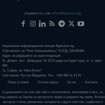
свържете се с нас:
office@bgtourism.bg
Национална информационна агенция Bgtourism.bg
Собственост на "Роял Комюникейшън" ЕООД, 205185996.
Адрес на редакцията за кореспонденция:
Гр. Добрич, бул. “Добруджа” № 28 (Сграда на Кадастъра), ет. 4, офис
406;
Гр. София, жк “Овча Купел”
Собственик: Руслан Йорданов; Тел.: +359 886 01 53 91
Общи условия
Етичен кодекс
За нас
Контакти
Съдържанието на този уеб сайт и технологиите, използвани в него, са
под закрила на Закона за авторското право и сродните му права. Всички
авторски статии, репортажи, интервюта и други текстови, графични и