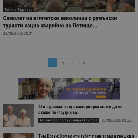
Велико Търново
Самолет на египетски авиолинии с румънски
туристи кацна аварийно на Летище...
23/06/2026 20:41
1
2
3
AI в туризма: защо камериерка може да се
окаже по-трудна за...
05/08/2026 08:28
AI Travel Economy с Елица Стоилова
Тим Браун: Хотелите губят пари заради грешки в