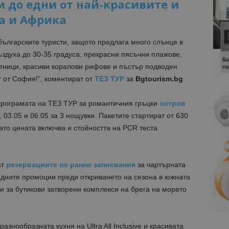
 до едни от най-красивите и
а и Африка
българските туристи, защото предлага много слънце в
здуха до 30-35 градуса, прекрасни пясъчни плажове,
етници, красиви коралови рифове и пъстър подводен
т от София!”, коментират от
ТЕЗ ТУР
за
Bgtourism.bg
програмата на ТЕЗ ТУР за романтичния гръцки
остров
 03.05 и 06.05 за 3 нощувки. Пакетите стартират от 630
 като цената включва и стойността на PCR теста
ат
резервациите по ранни записвания
за чартърната
едните промоции преди откриването на сезона в южната
ни за бутикови затворени комплекси на брега на морето
знообразната кухня на Ultra All Inclusive и красивата