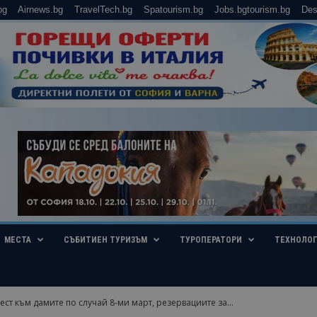
bg
Airnews.bg
TravelTech.bg
Spatourism.bg
Jobs.bgtourism.bg
Des
МЕСТА
СЪБИТИЕН ТУРИЗЪМ
ТУРОПЕРАТОРИ
ТЕХНОЛО
жест към дамите по случай 8-ми март, резервациите за...