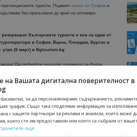
й-претенциозните туристи. Първият
полет от София
е
родължава без прекъсване до края на октомври,
 резервират българските туристи и кои са едни от
 туроператори в София, Варна, Пловдив, Бургас и
 утре (6 март) в Bgtourism.bg
ормира! Последвайте нашите страници за бърза,
във
Facebook
,
Instagram
,
Telegram
,
LinkedIn
,
YouTube
.
е на Вашата дигитална поверителност в
ини от туризма в България
bg
бисквитки, за да персонализираме съдържанието, рекламите
е за рекламно и информационно присъствие в
шия трафик. Също така споделяме информация за използван
ритетен и независим източник на информация!
рана с нашите партньори за реклама и анализи, които може д
я, която сте им предоставили или която са събрали от ваше
Прочетете още