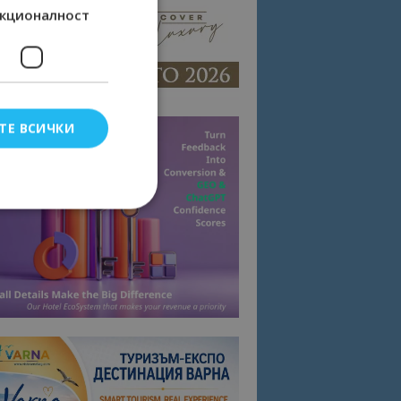
кционалност
ТЕ ВСИЧКИ
елско влизане и
тки.
омните съгласието
квитки на сайта.