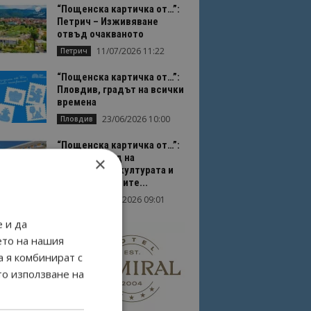
“Пощенска картичка от…”:
Петрич – Изживяване
отвъд очакваното
11/07/2026 11:22
Петрич
“Пощенска картичка от…”:
Пловдив, градът на всички
времена
23/06/2026 10:00
Пловдив
“Пощенска картичка от…”:
Перник – град на
×
традициите, културата и
вдъхновяващите...
17/06/2026 09:01
Перник
 и да
ето на нашия
а я комбинират с
то използване на