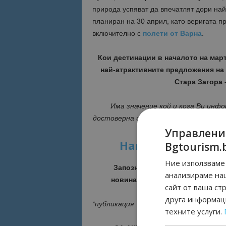
природа успяват да впечатлят дори на
планиран на 30 април, като веригата п
включително с
полети от Варна
.
Кои дестинации в началото на март
най-атрактивните предложения на
Стара Загора –
Има значение кой и кога Ви инф
достоверна и актуална информация 
Управлени
Най-важните нов
Bgtourism.
Ние използваме 
Запознайте се с възможностит
анализираме на
новинарския ни сайт
ТУК
– авто
сайт от ваша ст
друга информаци
*публикация
техните услуги.