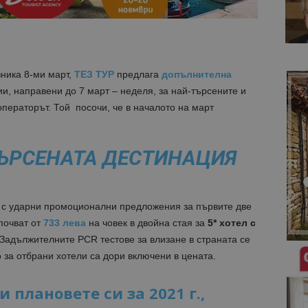
зника 8-ми март,
ТЕЗ ТУР
предлага
допълнителна
и, направени до 7 март – неделя, за най-търсените и
операторът. Той посочи, че в началото на март
ТЪРСЕНАТА ДЕСТИНАЦИЯ
3 с ударни промоционални предложения за първите две
апочват от
733 лева
на човек в двойна стая за
5* хотел с
 Задължителните PCR тестове за влизане в страната се
 за отбрани хотели са дори включени в цената.
 плановете си за 2021 г.,