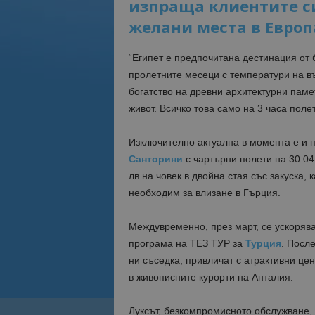
изпраща клиентите си
желани места в Европ
“Египет е предпочитана дестинация от 
пролетните месеци с температури на въ
богатство на древни архитектурни пам
живот. Всичко това само на 3 часа поле
Изключително актуална в момента е и 
Санторини
с чартърни полети на 30.04,
лв на човек в двойна стая със закуска,
необходим за влизане в Гърция.
Междувременно, през март, се ускоряв
програма на ТЕЗ ТУР за
Турция
. Посл
ни съседка, привличат с атрактивни це
в живописните курорти на Анталия.
Луксът, безкомпромисното обслужване, ра