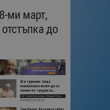
8-ми март,
 отстъпка до
AI в туризма: защо
камериерка може да се
окаже по-трудна за...
AI Travel Economy с Елица Стоилова
05/08/2026 08:28
Тим Браун: Хотелите губят