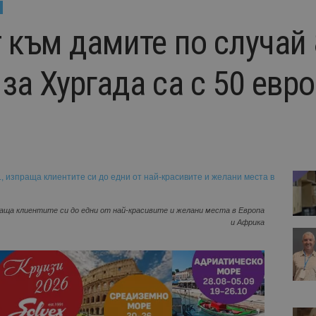
т към дамите по случай 
за Хургада са с 50 евро
праща клиентите си до едни от най-красивите и желани места в Европа
и Африка