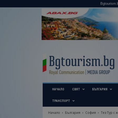
Bgtourism.
B
g
t
o
u
r
i
НАЧАЛО
СВЯТ
БЪЛГАРИЯ
s
m
.
ТРАНСПОРТ
b
g
Начало
България
София
Тез Тур с 
–