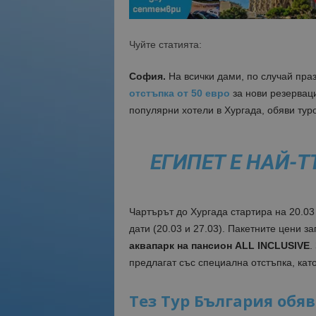
Чуйте статията:
София.
На всички дами, по случай пра
отстъпка от 50 евро
за нови резерваци
популярни хотели в Хургада, обяви тур
ЕГИПЕТ Е НАЙ-
Чартърът до Хургада стартира на 20.0
дати (20.03 и 27.03). Пакетните цени з
аквапарк на пансион ALL INCLUSIVE
.
предлагат със специална отстъпка, като
Тез Тур България обяви