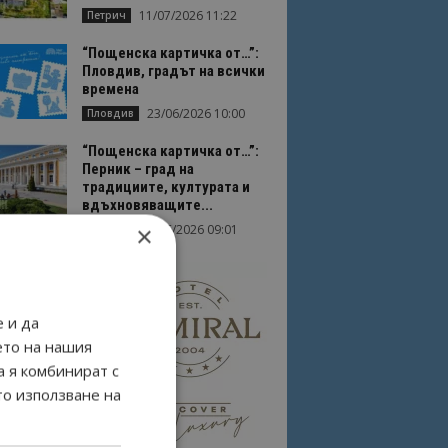
11/07/2026 11:22
Петрич
“Пощенска картичка от…”:
Пловдив, градът на всички
времена
23/06/2026 10:00
Пловдив
“Пощенска картичка от…”:
Перник – град на
традициите, културата и
вдъхновяващите...
×
17/06/2026 09:01
Перник
 и да
ето на нашия
а я комбинират с
то използване на