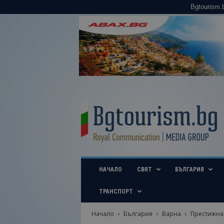
Bgtourism.
B
g
t
o
u
r
i
НАЧАЛО
СВЯТ
БЪЛГАРИЯ
s
m
.
ТРАНСПОРТ
b
g
Начало
България
Варна
Престижна 
–