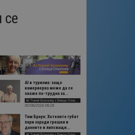
 се
AI в туризма: защо
камериерка може да се
окаже по-трудна за...
AI Travel Economy с Елица Стоилова
05/08/2026 08:28
Тим Браун: Хотелите губят
пари заради грешки в
данните и липсващи...
AI Travel Economy с Елица Стоилова