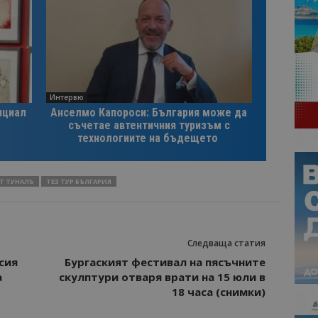
Интервю
нциал
Анселмо Капороси: България може да
съчетае автентичния туризъм с
технологиите на бъдещето
Т ТУНАЛЪ
ТЕЗ ТУР БЪЛГАРИЯ
Следваща статия
сия
Бургаският фестивал на пясъчните
а
скулптури отваря врати на 15 юли в
18 часа (снимки)