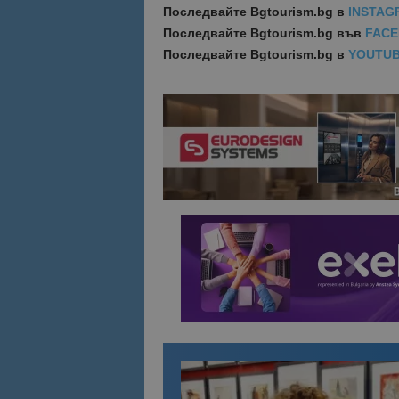
Последвайте
Bgtourism.bg в
INSTAG
Последвайте
Bgtourism.bg във
FAC
Име
Име
Последвайте
Bgtourism.bg в
YOUTU
sc_is_visitor_uniq
is_visitor_unique
is_unique
_ga_B09EBBY8PY
_ga_WXPDN4HSCV
_ga_FK650GXHRZ
_ga