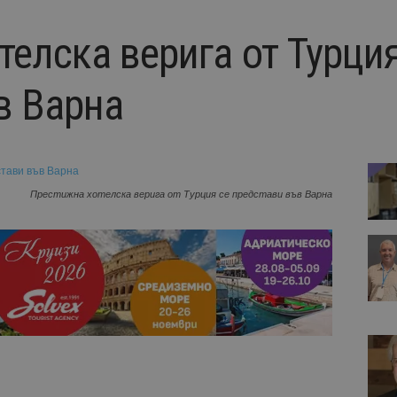
елска верига от Турция
в Варна
Престижна хотелска верига от Турция се представи във Варна