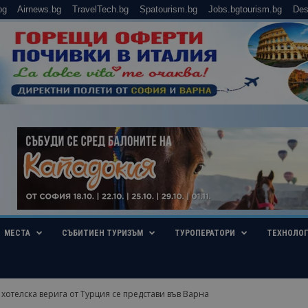
bg
Airnews.bg
TravelTech.bg
Spatourism.bg
Jobs.bgtourism.bg
Des
МЕСТА
СЪБИТИЕН ТУРИЗЪМ
ТУРОПЕРАТОРИ
ТЕХНОЛО
хотелска верига от Турция се представи във Варна