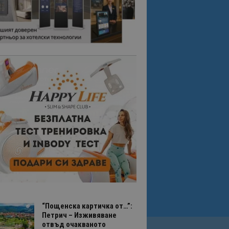
“Пощенска картичка от…”:
Петрич – Изживяване
отвъд очакваното