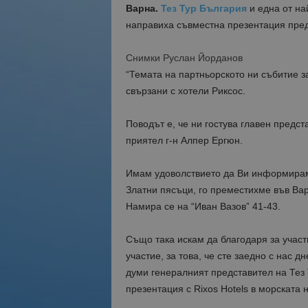
Варна.
Тез Тур България
и една от на
направиха съвместна презентация пред 
Снимки Руслан Йорданов
“Темата на партньорското ни събитие за
свързани с хотели Риксос.
Поводът е, че ни гостува главен предст
приятел г-н Алпер Ергюн.
Имам удоволствието да Ви информирам,
Златни пясъци, го преместихме във Ва
Намира се на “Иван Вазов” 41-43.
Също така искам да благодаря за участ
участие, за това, че сте заедно с нас д
думи генералният представител на Тез
презентация с Rixos Hotels в морската 