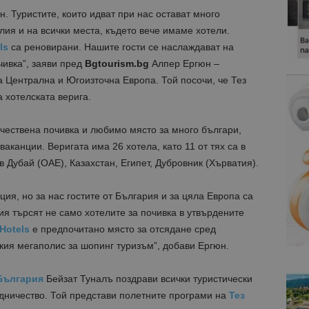
н. Туристите, които идват при нас остават много
лия и на всички места, където вече имаме хотели.
els
са реновирани. Нашите гости се наслаждават на
чивка”, заяви пред
Bgtourism.bg
Алпер Ергюн –
а Централна и Югоизточна Европа. Той посочи, че Тез
 хотелската верига.
ачествена почивка и любимо място за много българи,
ваканции. Веригата има 26 хотела, като 11 от тях са в
 Дубай (ОАЕ), Казахстан, Египет, Дубровник (Хърватия).
ция, но за нас гостите от България и за цяла Европа са
ия търсят не само хотелите за почивка в утвърдените
Hotels
е предпочитано място за отсядане сред
ския мегаполис за шопинг туризъм”, добави Ергюн.
България
Бейзат Туналъ поздрави всички туристически
удничество. Той представи полетните програми на
Тез