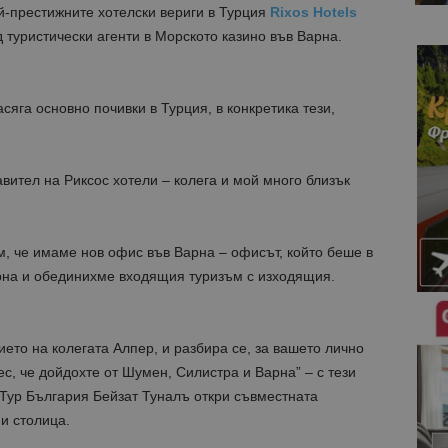
й-престижните хотелски вериги в Турция
Rixos Hotels
туристически агенти в Морското казино във Варна.
сяга основно почивки в Турция, в конкретика тези,
авител на Риксос хотели – колега и мой много близък
 че имаме нов офис във Варна – офисът, който беше в
рна и обединихме входящия туризъм с изходящия.
ието на колегата Алпер, и разбира се, за вашето лично
нес, че дойдохте от Шумен, Силистра и Варна” – с тези
 Тур България Бейзат Туналъ откри съвместната
ни столица.