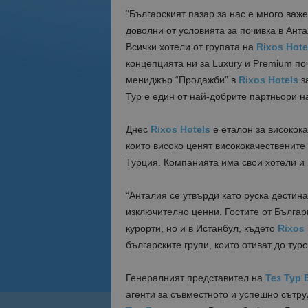
“Българският пазар за нас е много важе
доволни от условията за почивка в Анта
Всички хотели от групата на
Rixos Hot
концепцията ни за Luxury и Premium по
мениджър “Продажби” в
Rixos Hotels
з
Тур е един от най-добрите партньори на
Днес
Rixos Hotels
е еталон за високок
които високо ценят висококачествените 
Турция. Компанията има свои хотели и в
“Анталия се утвърди като руска дестина
изключително ценни. Гостите от Българ
курорти, но и в Истанбул, където
Rixos 
българските групи, които отиват до тур
Генералният представител на
Тез Тур 
агенти за съвместното и успешно сътр