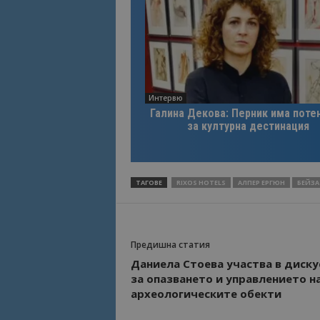
Интервю
Галина Декова: Перник има поте
за културна дестинация
ТАГОВЕ
RIXOS HOTELS
АЛПЕР ЕРГЮН
БЕЙЗА
Предишна статия
Даниела Стоева участва в диску
за опазването и управлението н
археологическите обекти