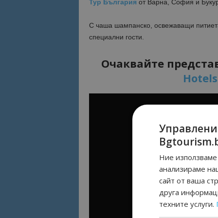
Тур България
от Варна, София и Буку
С чаша шампанско, освежаващи питиета
специални гости.
Очаквайте представ
Hotel
Управлени
Bgtourism.
Ние използваме 
анализираме на
сайт от ваша ст
друга информаци
техните услуги.