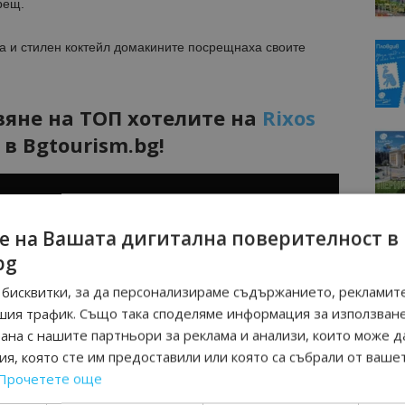
рещ.
 и стилен коктейл домакините посрещнаха своите
яне на ТОП хотелите на
Rixos
s
в Bgtourism.bg!
е на Вашата дигитална поверителност в
bg
бисквитки, за да персонализираме съдържанието, рекламите
шия трафик. Също така споделяме информация за използван
рана с нашите партньори за реклама и анализи, които може д
я, която сте им предоставили или която са събрали от ваше
Прочетете още