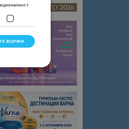
кционалност
ТЕ ВСИЧКИ
елско влизане и
тки.
омните съгласието
квитки на сайта.